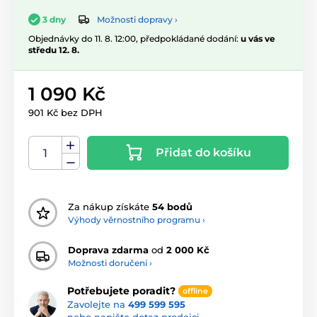
Možnosti dopravy ›
3 dny
Objednávky do 11. 8. 12:00, předpokládané dodání:
u vás ve
středu 12. 8.
1 090 Kč
901 Kč bez DPH
Přidat do košíku
Za nákup získáte
54 bodů
Výhody věrnostního programu ›
Doprava zdarma
od
2 000 Kč
Možnosti doručení ›
Potřebujete poradit?
offline
Zavolejte na
499 599 595