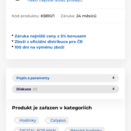
nebo napište dotaz prodejci
Kód produktu:
K5810/1
Záruka:
24 měsíců
*
Záruka nejnižší ceny s 5% bonusem
*
Zboží z oficiální distribuce pro ČR
*
100 dní na výměnu zboží
Popis a parametry
Diskuze
(0)
Produkt je zařazen v kategoriích
Hodinky
Calypso
DIGITAL FOR MAN
Pánské hodinky