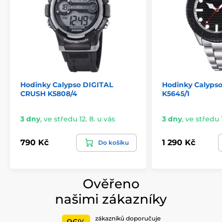
Hodinky Calypso DIGITAL
Hodinky Calyps
CRUSH K5808/4
K5645/1
3 dny
,
ve středu 12. 8. u vás
3 dny
,
ve středu 1
790 Kč
1 290 Kč
Do košíku
Ověřeno
našimi zákazníky
zákazníků doporučuje