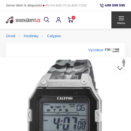
499 599 595
Jsme Vám k dispozici
(Po-Pá 8:30-17, So 8:30-11:30)
0
Menu
Úvod
Hodinky
Calypso
Výrobce