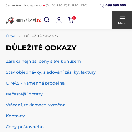
499 599 595
Jsme Vám k dispozici
(Po-Pá 8:30-17, So 8:30-11:30)
0
Menu
Úvod
DŮLEŽITÉ ODKAZY
DŮLEŽITÉ ODKAZY
Záruka nejnižší ceny s 5% bonusem
Stav objednávky, sledování zásilky, faktury
O NÁS - Kamenná prodejna
Nečastější dotazy
Vrácení, reklamace, výměna
Kontakty
Ceny poštovného