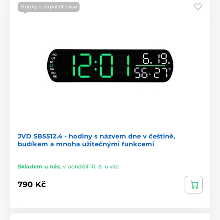
Stopky a odpočet času
JVD SB5512.4 - hodiny s názvem dne v češtině,
budíkem a mnoha užitečnými funkcemi
Skladem u nás
,
v pondělí 10. 8. u vás
790 Kč