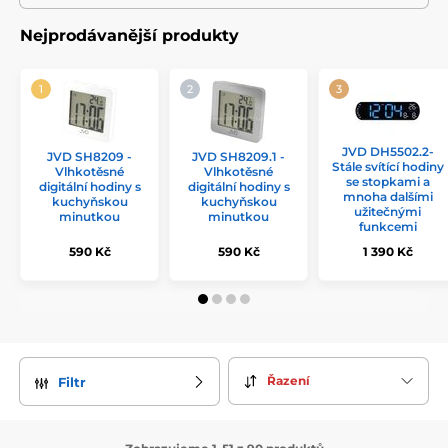
Nejprodávanější produkty
JVD DH5502.2-
JVD SH8209 -
JVD SH8209.1 -
Stále svítící hodiny
Vlhkotěsné
Vlhkotěsné
se stopkami a
digitální hodiny s
digitální hodiny s
mnoha dalšími
kuchyňskou
kuchyňskou
užitečnými
minutkou
minutkou
funkcemi
590 Kč
590 Kč
1 390 Kč
Řazení
Filtr