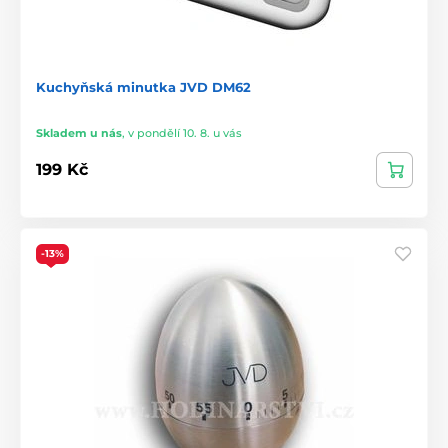
Kuchyňská minutka JVD DM62
Skladem u nás
,
v pondělí 10. 8. u vás
199 Kč
-13%