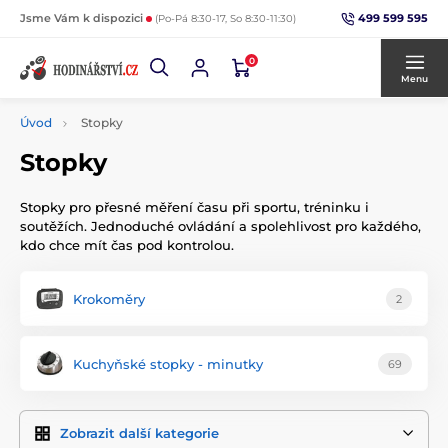
499 599 595
Jsme Vám k dispozici
(Po-Pá 8:30-17, So 8:30-11:30)
0
Menu
Úvod
Stopky
Stopky
Stopky pro přesné měření času při sportu, tréninku i
soutěžích. Jednoduché ovládání a spolehlivost pro každého,
kdo chce mít čas pod kontrolou.
Krokoměry
2
Kuchyňské stopky - minutky
69
Zobrazit další kategorie