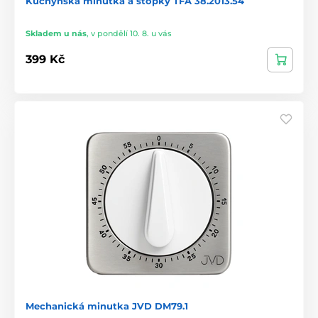
Kuchyňská minutka a stopky TFA 38.2013.54
Skladem u nás
,
v pondělí 10. 8. u vás
399 Kč
Mechanická minutka JVD DM79.1