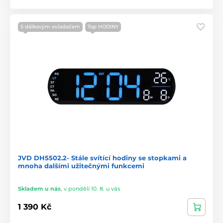
S dálkovým ovladačem
Top HODINY
JVD DH5502.2- Stále svítící hodiny se stopkami a
mnoha dalšími užitečnými funkcemi
Skladem u nás
,
v pondělí 10. 8. u vás
1 390 Kč