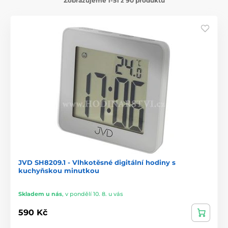
Zobrazujeme 1-51 z 90 produktů
JVD SH8209.1 - Vlhkotěsné digitální hodiny s
kuchyňskou minutkou
Skladem u nás
,
v pondělí 10. 8. u vás
590 Kč