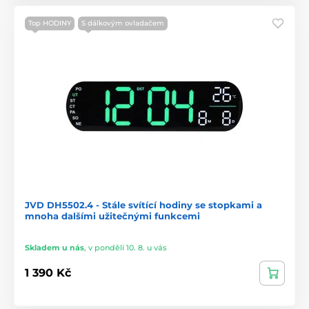
Top HODINY
S dálkovým ovladačem
JVD DH5502.4 - Stále svítící hodiny se stopkami a
mnoha dalšími užitečnými funkcemi
Skladem u nás
,
v pondělí 10. 8. u vás
1 390 Kč