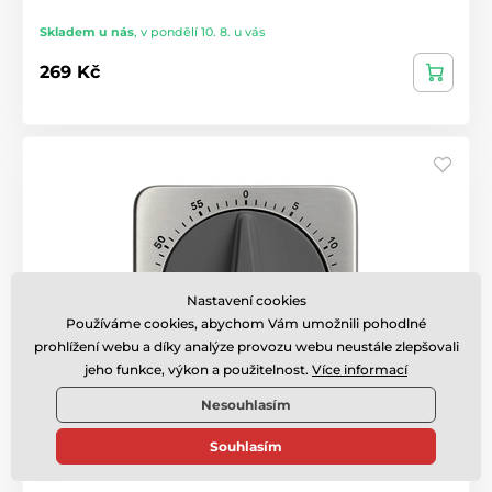
Skladem u nás
,
v pondělí 10. 8. u vás
269 Kč
Nastavení cookies
Používáme cookies, abychom Vám umožnili pohodlné
prohlížení webu a díky analýze provozu webu neustále zlepšovali
jeho funkce, výkon a použitelnost.
Více informací
Nesouhlasím
Souhlasím
Mechanická minutka JVD DM79.2