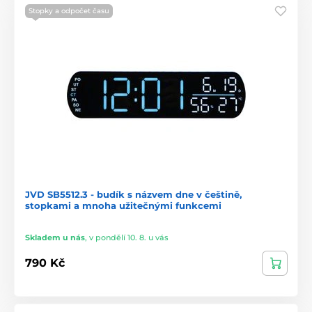
Stopky a odpočet času
JVD SB5512.3 - budík s názvem dne v češtině,
stopkami a mnoha užitečnými funkcemi
Skladem u nás
,
v pondělí 10. 8. u vás
790 Kč