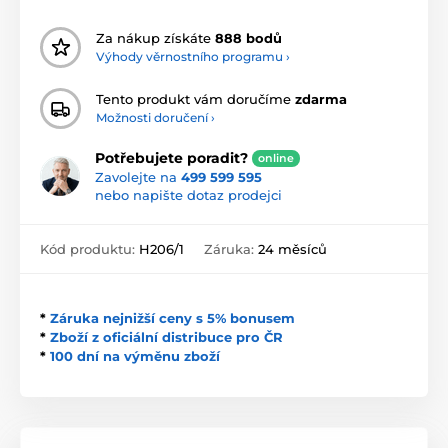
Za nákup získáte
888 bodů
Výhody věrnostního programu ›
Tento produkt vám doručíme
zdarma
Možnosti doručení ›
Potřebujete poradit?
online
Zavolejte na
499 599 595
nebo napište dotaz prodejci
Kód produktu:
H206/1
Záruka:
24 měsíců
*
Záruka nejnižší ceny s 5% bonusem
*
Zboží z oficiální distribuce pro ČR
*
100 dní na výměnu zboží