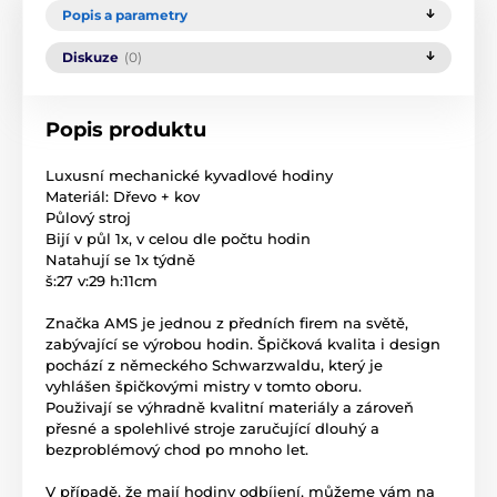
Popis a parametry
Diskuze
(0)
Popis produktu
Luxusní mechanické kyvadlové hodiny
Materiál: Dřevo + kov
Půlový stroj
Bijí v půl 1x, v celou dle počtu hodin
Natahují se 1x týdně
š:27 v:29 h:11cm
Značka AMS je jednou z předních firem na světě,
zabývající se výrobou hodin. Špičková kvalita i design
pochází z německého Schwarzwaldu, který je
vyhlášen špičkovými mistry v tomto oboru.
Použivají se výhradně kvalitní materiály a zároveň
přesné a spolehlivé stroje zaručující dlouhý a
bezproblémový chod po mnoho let.
V případě, že mají hodiny odbíjení, můžeme vám na