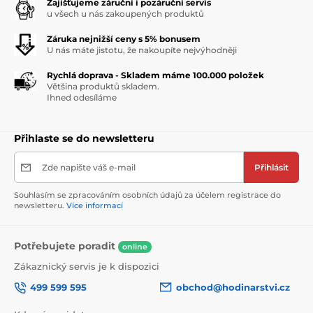
Zajišťujeme záruční i pozáruční servis
u všech u nás zakoupených produktů
Záruka nejnižší ceny s 5% bonusem
U nás máte jistotu, že nakoupíte nejvýhodněji
Rychlá doprava - Skladem máme 100.000 položek
Většina produktů skladem.
Ihned odesíláme
Přihlaste se do newsletteru
Zde napište váš e-mail
Přihlásit
Souhlasím se zpracováním osobních údajů za účelem registrace do
newsletteru.
Více informací
Potřebujete poradit
online
Zákaznický servis je k dispozici
499 599 595
obchod@hodinarstvi.cz