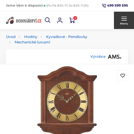
499 599 595
Jsme Vám k dispozici
(Po-Pá 8:30-17, So 8:30-11:30)
0
Menu
Úvod
Hodiny
Kyvadlové - Pendlovky
Mechanické luxusní
Výrobce