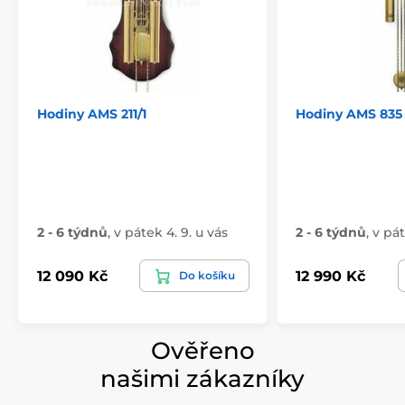
Hodiny AMS 211/1
Hodiny AMS 835
2 - 6 týdnů
,
v pátek 4. 9. u vás
2 - 6 týdnů
,
v pát
12 090 Kč
12 990 Kč
Do košíku
Ověřeno
našimi zákazníky