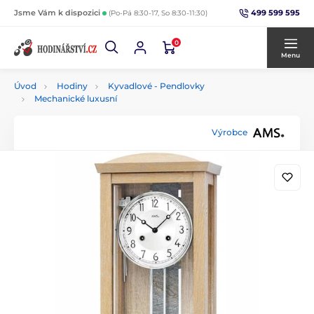
499 599 595
Jsme Vám k dispozici
(Po-Pá 8:30-17, So 8:30-11:30)
0
Menu
Úvod
Hodiny
Kyvadlové - Pendlovky
Mechanické luxusní
Výrobce