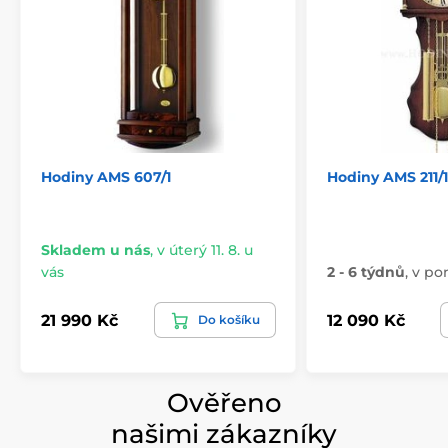
Hodiny AMS 607/1
Hodiny AMS 211/1
Skladem u nás
,
v úterý 11. 8. u
vás
2 - 6 týdnů
,
v pon
21 990 Kč
12 090 Kč
Do košíku
Ověřeno
našimi zákazníky