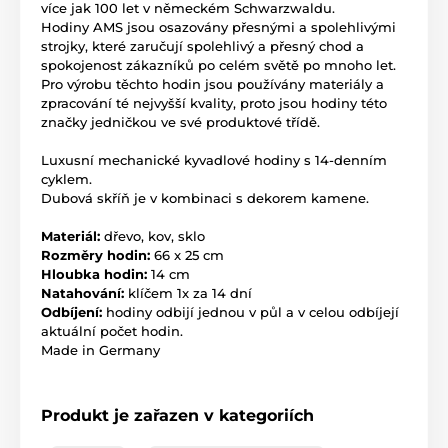
více jak 100 let v německém Schwarzwaldu.
Hodiny AMS jsou osazovány přesnými a spolehlivými
strojky, které zaručují spolehlivý a přesný chod a
spokojenost zákazníků po celém světě po mnoho let.
Pro výrobu těchto hodin jsou používány materiály a
zpracování té nejvyšší kvality, proto jsou hodiny této
značky jedničkou ve své produktové třídě.
Luxusní mechanické kyvadlové hodiny s 14-denním
cyklem.
Dubová skříň je v kombinaci s dekorem kamene.
Materiál:
dřevo, kov, sklo
Rozměry hodin:
66 x 25 cm
Hloubka hodin:
14 cm
Natahování:
klíčem 1x za 14 dní
Odbíjení:
hodiny odbijí jednou v půl a v celou odbíjejí
aktuální počet hodin.
Made in Germany
Produkt je zařazen v kategoriích