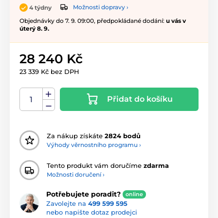
Možnosti dopravy ›
4 týdny
Objednávky do 7. 9. 09:00, předpokládané dodání:
u vás v
úterý 8. 9.
28 240 Kč
23 339 Kč bez DPH
Přidat do košíku
Za nákup získáte
2824 bodů
Výhody věrnostního programu ›
Tento produkt vám doručíme
zdarma
Možnosti doručení ›
Potřebujete poradit?
online
Zavolejte na
499 599 595
nebo napište dotaz prodejci