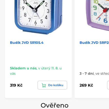
Budík JVD SR105.4
Budík JVD SRP28
Skladem u nás
,
v úterý 11. 8. u
vás
3 - 7 dní
,
ve střed
319 Kč
269 Kč
Do košíku
Ověřeno