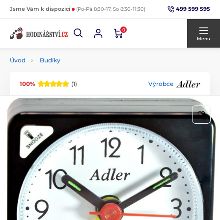
499 599 595
Jsme Vám k dispozici
(Po-Pá 8:30-17, So 8:30-11:30)
0
Menu
Úvod
Budíky
100%
(1)
Výrobce