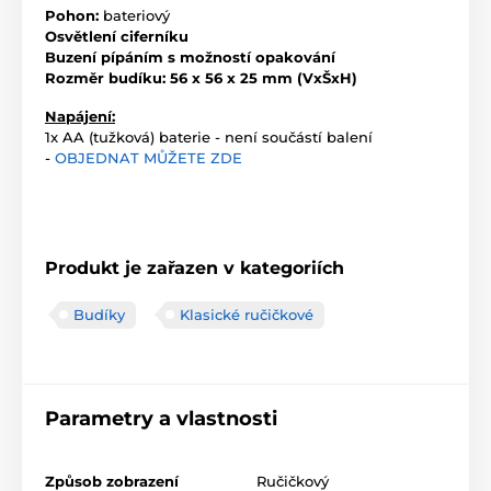
Pohon:
bateriový
Osvětlení ciferníku
Buzení pípáním s možností opakování
Rozměr budíku: 56 x 56 x 25 mm (VxŠxH)
Napájení:
1x AA (tužková) baterie - není součástí balení
-
OBJEDNAT MŮŽETE ZDE
Produkt je zařazen v kategoriích
Budíky
Klasické ručičkové
Parametry a vlastnosti
Způsob zobrazení
Ručičkový