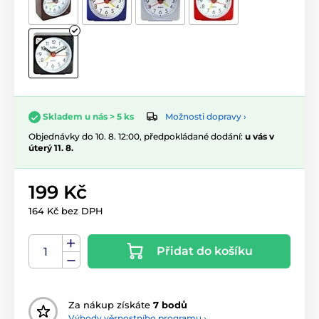
Možnosti dopravy ›
Skladem u nás > 5 ks
Objednávky do 10. 8. 12:00, předpokládané dodání:
u vás v
úterý 11. 8.
199 Kč
164 Kč bez DPH
Přidat do košíku
Za nákup získáte
7 bodů
Výhody věrnostního programu ›