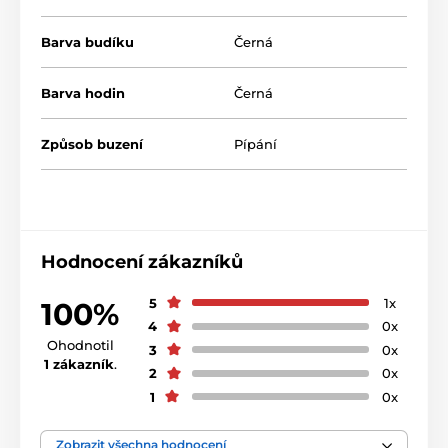
Barva budíku
Černá
Barva hodin
Černá
Způsob buzení
Pípání
Hodnocení zákazníků
5
1x
100%
4
0x
Ohodnotil
3
0x
1 zákazník
.
2
0x
1
0x
Zobrazit všechna hodnocení