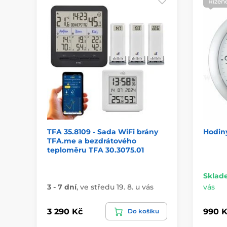
Řízen
TFA 35.8109 - Sada WiFi brány
Hodin
TFA.me a bezdrátového
teploměru TFA 30.3075.01
Sklad
3 - 7 dní
,
ve středu 19. 8. u vás
vás
3 290 Kč
990 K
Do košíku