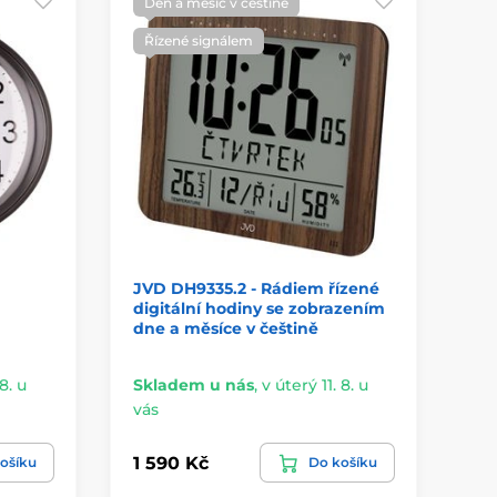
Den a měsíc v češtině
Ř
Řízené signálem
JVD DH9335.2 - Rádiem řízené
TF
digitální hodiny se zobrazením
Do
dne a měsíce v češtině
př
8. u
Skladem u nás
,
v úterý 11. 8. u
Sk
vás
vá
1 590 Kč
1 
ošíku
Do košíku