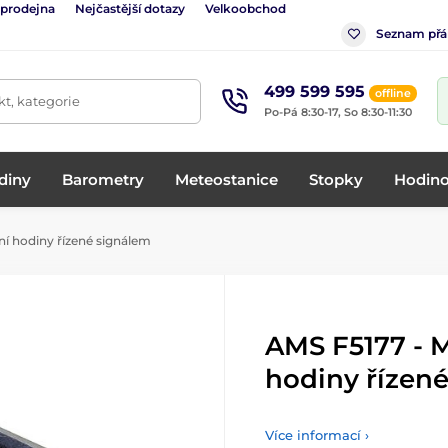
 prodejna
Nejčastější dotazy
Velkoobchod
Seznam přá
499 599 595
offline
t, kategorie
Po-Pá 8:30-17, So 8:30-11:30
diny
Barometry
Meteostanice
Stopky
Hodino
í hodiny řízené signálem
AMS F5177 - 
hodiny řízen
Více informací ›