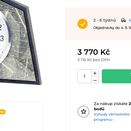
2 - 6 týdnů
M
Objednávky do 4. 9. 
3 770 Kč
3 116 Kč bez DPH
Za nákup získáte
2
bodů
ine
Výhody věrnostního
programu ›