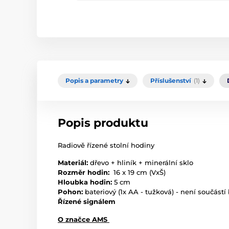
Popis a parametry
Příslušenství
(1)
Popis produktu
Radiově řízené stolní hodiny
Materiál:
dřevo + hliník + minerální sklo
Rozměr hodin:
16 x 19 cm (VxŠ)
Hloubka hodin:
5 cm
Pohon:
bateriový (1x AA - tužková) - není součástí
Řízené signálem
O značce AMS