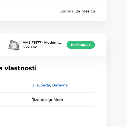
Záruka:
24 měsíců
AMS F5177 - Moderní…
K nákupu
3 770 Kč
 vlastnosti
Bílá
,
Šedá
,
Barevná
Řízené signálem