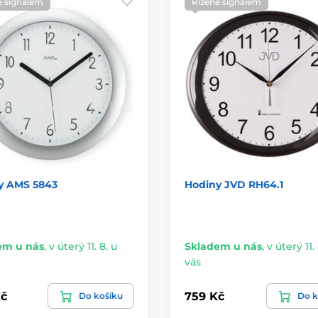
é signálem
Řízené signálem
y AMS 5843
Hodiny JVD RH64.1
em u nás
,
v úterý 11. 8. u
Skladem u nás
,
v úterý 11. 
vás
č
759 Kč
Do košíku
Do k