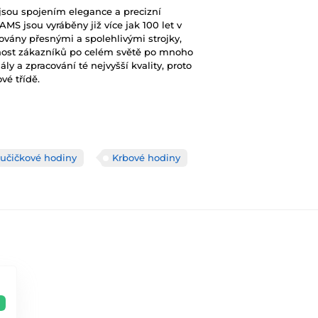
jsou spojením elegance a precizní
MS jsou vyráběny již více jak 100 let v
ány přesnými a spolehlivými strojky,
enost zákazníků po celém světě po mnoho
ly a zpracování té nejvyšší kvality, proto
vé třídě.
učičkové hodiny
Krbové hodiny