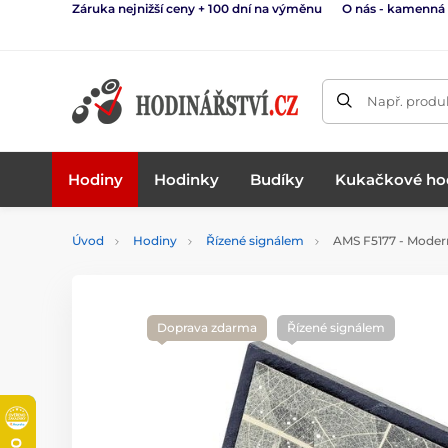
Záruka nejnižší ceny + 100 dní na výměnu
O nás - kamenná
Např. produk
Hodiny
Hodinky
Budíky
Kukačkové ho
Úvod
Hodiny
Řízené signálem
AMS F5177 - Modern
Doprava zdarma
Řízené signálem