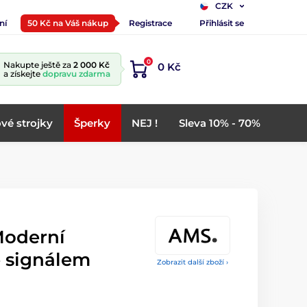
CZK
ní
50 Kč na Váš nákup
Registrace
Přihlásit se
0
Nakupte ještě za
2 000 Kč
0 Kč
a získejte
dopravu zdarma
vé strojky
Šperky
NEJ !
Sleva 10% - 70%
Moderní
é signálem
Zobrazit další zboží ›