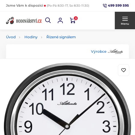
499 599 595
Jsme Vám k dispozici
(Po-Pá 8:30-17, So 8:30-11:30)
0
Menu
Úvod
Hodiny
Řízené signálem
Výrobce