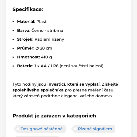
Specifikace:
Materiál:
Plast
Barva:
Černo - stříbrná
Strojek:
Rádiem řízený
Průměr:
Ø 28 cm
Hmotnost:
410 g
Baterie:
1 x AA / LR6 (není součástí balení)
Tyto hodiny jsou
investicí, která se vyplatí
. Získejte
spolehlivého společníka
pro přesné měření času,
který zároveň podtrhne eleganci vašeho domova.
Produkt je zařazen v kategoriích
Designové nástěnné
Řízené signálem