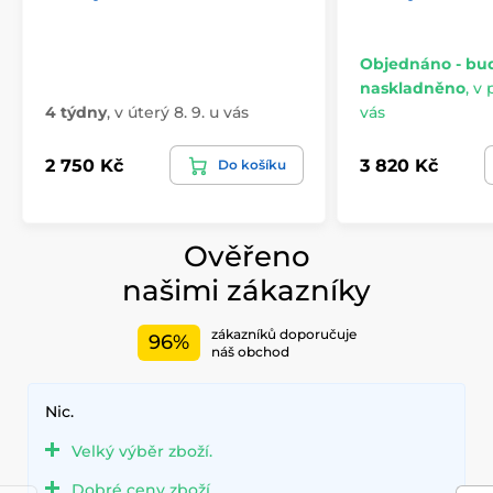
Objednáno - bu
naskladněno
,
v 
4 týdny
,
v úterý 8. 9. u vás
vás
2 750 Kč
3 820 Kč
Do košíku
Ověřeno
našimi zákazníky
zákazníků doporučuje
96%
náš obchod
Nic.
Velký výběr zboží.
Dobré ceny zboží.