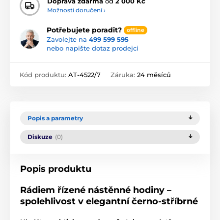
Doprava zdarma
od
2 000 Kč
Možnosti doručení ›
Potřebujete poradit?
offline
Zavolejte na
499 599 595
nebo napište dotaz prodejci
Kód produktu:
AT-4522/7
Záruka:
24 měsíců
Popis a parametry
Diskuze
(0)
Popis produktu
Rádiem řízené nástěnné hodiny –
spolehlivost v elegantní černo-stříbrné