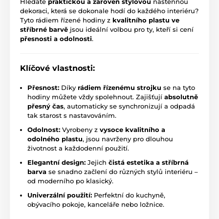
Hledáte
praktickou a zároveň stylovou
nástěnnou
dekoraci, která se dokonale hodí do každého interiéru?
Tyto rádiem řízené hodiny z
kvalitního plastu ve
stříbrné barvě
jsou ideální volbou pro ty, kteří si cení
přesnosti a odolnosti
.
Klíčové vlastnosti:
Přesnost:
Díky
rádiem řízenému strojku
se na tyto
hodiny můžete vždy spolehnout. Zajišťují
absolutně
přesný čas
, automaticky se synchronizují a odpadá
tak starost s nastavováním.
Odolnost:
Vyrobeny z
vysoce kvalitního a
odolného plastu
, jsou navrženy pro dlouhou
životnost a každodenní použití.
Elegantní design:
Jejich
čistá estetika a stříbrná
barva
se snadno začlení do různých stylů interiéru –
od moderního po klasický.
Univerzální použití:
Perfektní do kuchyně,
obývacího pokoje, kanceláře nebo ložnice.