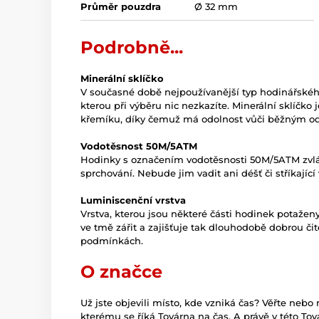
Průměr pouzdra
Ø 32 mm
Podrobně...
Minerální sklíčko
V současné době nejpoužívanější typ hodinářského 
kterou při výběru nic nezkazíte. Minerální sklíčko
křemíku, díky čemuž má odolnost vůči běžným o
Vodotěsnost 50M/5ATM
Hodinky s označením vodotěsnosti 50M/5ATM zvlá
sprchování. Nebude jim vadit ani déšť či stříkajíc
Luminiscenční vrstva
Vrstva, kterou jsou některé části hodinek potaženy
ve tmě zářit a zajišťuje tak dlouhodobě dobrou čit
podmínkách.
O značce
Už jste objevili místo, kde vzniká čas? Věřte nebo
kterému se říká Továrna na čas. A právě v této T