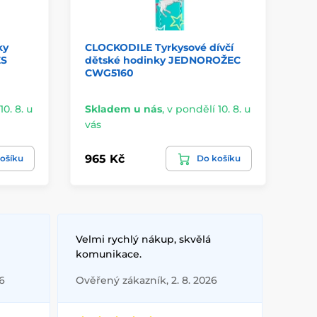
ky
CLOCKODILE Tyrkysové dívčí
CL
ES
dětské hodinky JEDNOROŽEC
tř
CWG5160
ka
10. 8. u
Skladem u nás
,
v pondělí 10. 8. u
4 
vás
vá
965 Kč
86
ošíku
Do košíku
Velmi rychlý nákup, skvělá
komunikace.
6
Ověřený zákazník, 2. 8. 2026