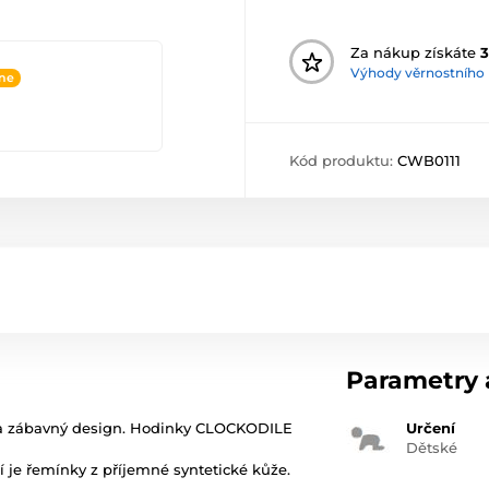
Za nákup získáte
3
Výhody věrnostního
ine
Kód produktu:
CWB0111
Parametry a
t a zábavný design. Hodinky CLOCKODILE
Určení
Dětské
í je řemínky z příjemné syntetické kůže.