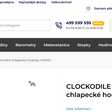
 prodejna
Nejčastější dotazy
Velkoobchod
Seznam přá
499 599 595
offline
t, kategorie
Po-Pá 8:30-17, So 8:30-11:30
diny
Barometry
Meteostanice
Stopky
Hodino
 modré chlapecké hodinky HOKEJ
CLOCKODILE S
chlapecké h
Více informací ›