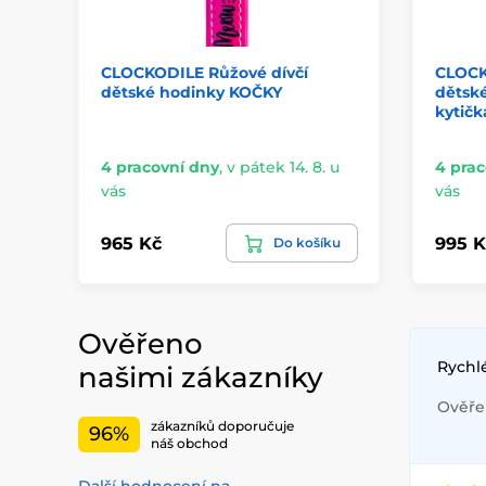
CLOCKODILE Růžové dívčí
CLOCK
dětské hodinky KOČKY
dětsk
kytič
4 pracovní dny
,
v pátek 14. 8. u
4 prac
vás
vás
965 Kč
995 K
Do košíku
Ověřeno
Rychl
našimi zákazníky
Ověřen
zákazníků doporučuje
96%
náš obchod