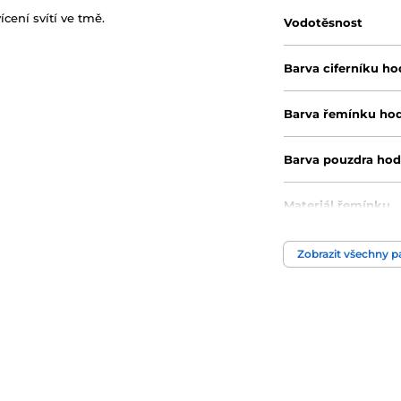
cení svítí ve tmě.
Vodotěsnost
Barva ciferníku ho
Barva řemínku ho
Barva pouzdra hod
Materiál řemínku
Motiv hodinek
Zobrazit všechny 