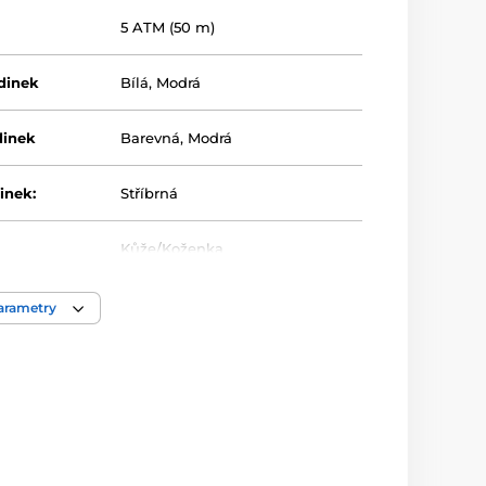
5 ATM (50 m)
dinek
Bílá
,
Modrá
dinek
Barevná
,
Modrá
inek:
Stříbrná
Kůže/Koženka
Sport
parametry