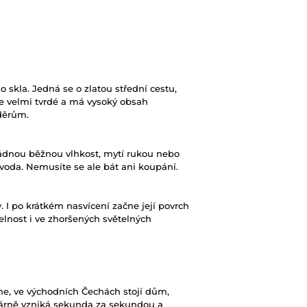
skla. Jedná se o zlatou střední cestu,
 je velmi tvrdé a má vysoký obsah
děrům.
dnou běžnou vlhkost, mytí rukou nebo
í voda. Nemusíte se ale bát ani koupání.
. I po krátkém nasvícení začne její povrch
elnost i ve zhoršených světelných
 ne, ve východních Čechách stojí dům,
ovárně vzniká sekunda za sekundou a