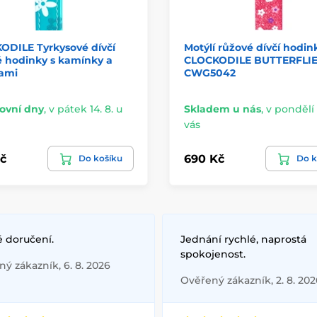
ODILE Tyrkysové dívčí
Motýlí růžové dívčí hodin
é hodinky s kamínky a
CLOCKODILE BUTTERFLI
kami
CWG5042
ovní dny
,
v pátek 14. 8. u
Skladem u nás
,
v pondělí 
vás
č
690 Kč
Do košíku
Do k
é doručení.
Jednání rychlé, naprostá
spokojenost.
ý zákazník, 6. 8. 2026
Ověřený zákazník, 2. 8. 202