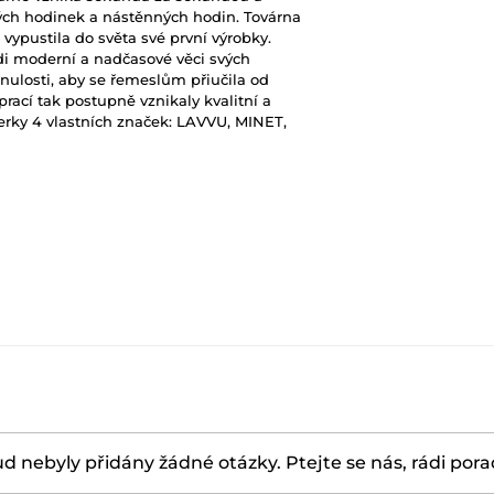
ch hodinek a nástěnných hodin. Továrna
 vypustila do světa své první výrobky.
idi moderní a nadčasové věci svých
nulosti, aby se řemeslům přiučila od
rací tak postupně vznikaly kvalitní a
erky 4 vlastních značek: LAVVU, MINET,
d nebyly přidány žádné otázky. Ptejte se nás, rádi por