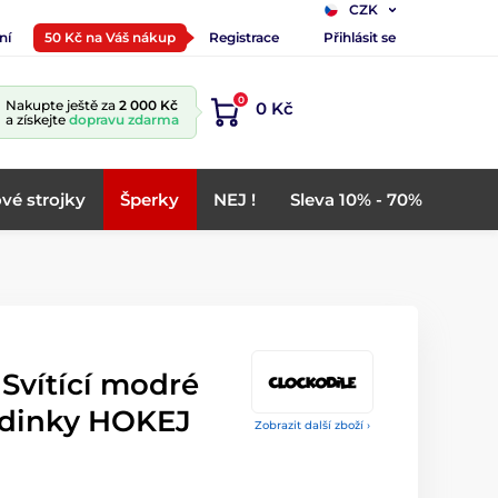
CZK
ní
50 Kč na Váš nákup
Registrace
Přihlásit se
0
Nakupte ještě za
2 000 Kč
0 Kč
a získejte
dopravu zdarma
vé strojky
Šperky
NEJ !
Sleva 10% - 70%
vítící modré
odinky HOKEJ
Zobrazit další zboží ›