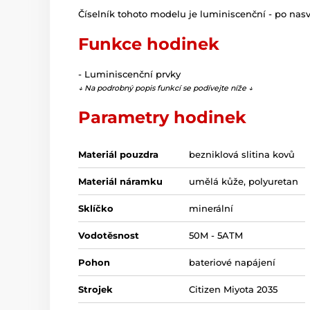
Číselník tohoto modelu je luminiscenční - po nasví
Funkce hodinek
- Luminiscenční prvky
↓ Na podrobný popis funkcí se podívejte níže ↓
Parametry hodinek
Materiál pouzdra
bezniklová slitina kovů
Materiál náramku
umělá kůže, polyuretan
Sklíčko
minerální
Vodotěsnost
50M - 5ATM
Pohon
bateriové napájení
Strojek
Citizen Miyota 2035