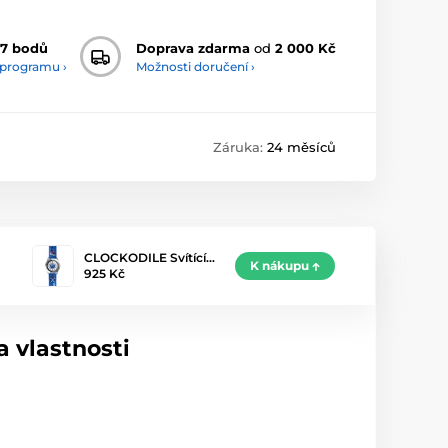
7 bodů
Doprava zdarma
od
2 000 Kč
 programu ›
Možnosti doručení ›
Záruka:
24 měsíců
CLOCKODILE Svítící…
K nákupu
925 Kč
 vlastnosti