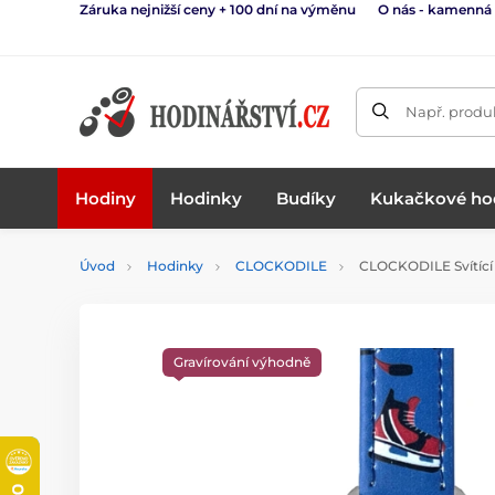
Záruka nejnižší ceny + 100 dní na výměnu
O nás - kamenná
Např. produk
Hodiny
Hodinky
Budíky
Kukačkové ho
Úvod
Hodinky
CLOCKODILE
CLOCKODILE Svítící
Gravírování výhodně