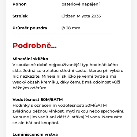
Pohon
bateriové napájení
Strojek
Citizen Miyota 2035
Průměr pouzdra
Ø 28 mm
Podrobně...
Minerální sklíčko
V současné době nejpoužívanější typ hodinářského
skla. Jedná se o zlatou střední cestu, kterou při výběru
nic nezkazíte. Minerální sklíčko je velmi tvrdé a má
vysoký obsah křemíku, díky čemuž má odolnost vůči
běžným oděrům.
Vodotěsnost 50M/5ATM
Hodinky s označením vodotěsnosti 50M/5ATM
zvládnou běžnou vlhkost, mytí rukou nebo sprchování.
Nebude jim vadit ani déšť či stříkající voda. Nemusíte
se ale bát ani koupání.
Luminiscenční vrstva