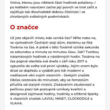
Vrstva, kterou jsou některé části hodinek potaženy. I
po krátkém nasvícení začne její povrch ve tmě zářit a
zajišťuje tak dlouhodobě dobrou čitelnost i ve
zhoršených světelných podmínkách.
O značce
Už jste objevili místo, kde vzniká čas? Věřte nebo ne,
ve východních Čechách stojí dům, kterému se říká
Továrna na čas. A právě v této Továrně vzniká sekunda
za sekundou a minuta za minutou času. Jak? Tvorbou
náramkových hodinek a nástěnných hodin. Továrna na
čas poprvé otevřela své dveře v září roku 2017 a
vypustila do světa své první výrobky. Jejím snem bylo
dívat se dopředu a vyrábět pro lidi moderní a
nadčasové věci svých vlastních - českých značek.
Občas cestovala do minulosti, aby se řemeslům
přiučila od starých mistrů. Získáváním zkušeností a
pečlivou prací tak postupně vznikaly kvalitní a
designově zajímavé hodiny, hodinky a stříbrné šperky
4 vlastních značek: LAVVU, MINET, CLOCKODILE a
VLAHA.