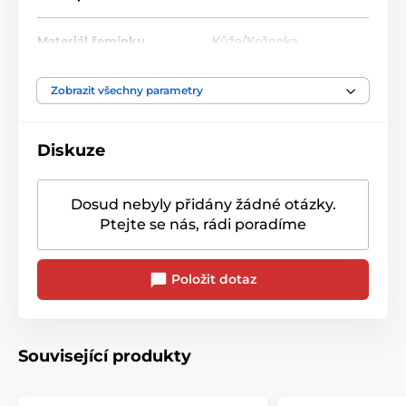
Materiál řemínku
Kůže/Koženka
Motiv hodinek
Auto
,
Bagr
Zobrazit všechny parametry
Diskuze
Dosud nebyly přidány žádné otázky.
Ptejte se nás, rádi poradíme
Položit dotaz
Související produkty