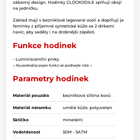
zábavný design. Hodinky CLOCKODILE splňují obojí
na jedničku.
Základ mají v bezniklové legované oceli a doplňují je
řemínky z příjemné syntetické kůže se 2 dírkami
navíc, aby seděly i na drobnější zápěstí.
Funkce hodinek
- Luminiscenční prvky
↓ Na podrobný popis funkcí se podívejte níže ↓
Parametry hodinek
Materiál pouzdra
bezniklová slitina kovů
Materiál náramku
umělá kůže, polyuretan
Sklíčko
minerální
Vodotěsnost
50M - 5ATM