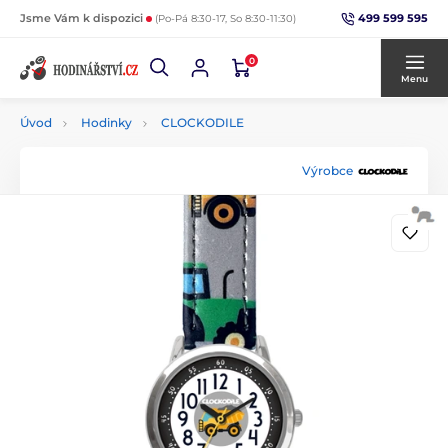
499 599 595
Jsme Vám k dispozici
(Po-Pá 8:30-17, So 8:30-11:30)
0
Menu
Úvod
Hodinky
CLOCKODILE
Výrobce