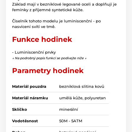
Základ mají v bezniklové legované oceli a doplňují je
řemínky z příjemné syntetické kůže.
Číselník tohoto modelu je luminiscenční - po
nasvícení svítí ve tmě.
Funkce hodinek
- Luminiscenční prvky
↓ Na podrobný popis funkcí se podívejte níže ↓
Parametry hodinek
Materiál pouzdra
bezniklová slitina kovů
Materiál náramku
umělá kůže, polyuretan
Sklíčko
minerální
Vodotěsnost
50M - 5ATM