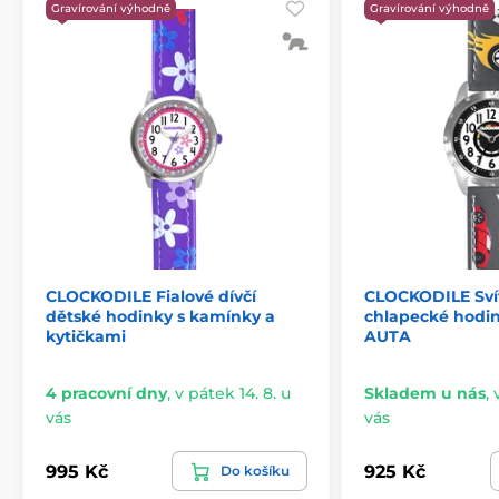
Gravírování výhodně
Gravírování výhodně
CLOCKODILE Fialové dívčí
CLOCKODILE Svít
dětské hodinky s kamínky a
chlapecké hodi
kytičkami
AUTA
4 pracovní dny
,
v pátek 14. 8. u
Skladem u nás
,
vás
vás
995 Kč
925 Kč
Do košíku