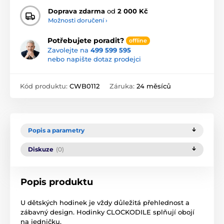
Doprava zdarma
od
2 000 Kč
Možnosti doručení ›
Potřebujete poradit?
offline
Zavolejte na
499 599 595
nebo napište dotaz prodejci
Kód produktu:
CWB0112
Záruka:
24 měsíců
Popis a parametry
Diskuze
(0)
Popis produktu
U dětských hodinek je vždy důležitá přehlednost a
zábavný design. Hodinky CLOCKODILE splňují obojí
na jedničku.