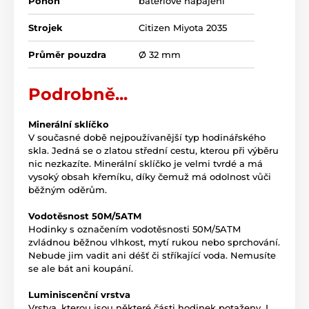
Pohon
bateriové napájení
Strojek
Citizen Miyota 2035
Průměr pouzdra
Ø 32 mm
Podrobně...
Minerální sklíčko
V současné době nejpoužívanější typ hodinářského
skla. Jedná se o zlatou střední cestu, kterou při výběru
nic nezkazíte. Minerální sklíčko je velmi tvrdé a má
vysoký obsah křemíku, díky čemuž má odolnost vůči
běžným oděrům.
Vodotěsnost 50M/5ATM
Hodinky s označením vodotěsnosti 50M/5ATM
zvládnou běžnou vlhkost, mytí rukou nebo sprchování.
Nebude jim vadit ani déšť či stříkající voda. Nemusíte
se ale bát ani koupání.
Luminiscenční vrstva
Vrstva, kterou jsou některé části hodinek potaženy. I