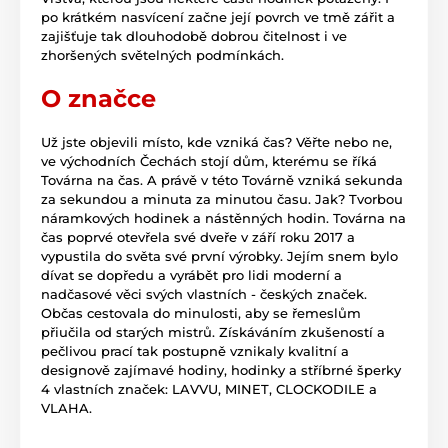
po krátkém nasvícení začne její povrch ve tmě zářit a
zajišťuje tak dlouhodobě dobrou čitelnost i ve
zhoršených světelných podmínkách.
O značce
Už jste objevili místo, kde vzniká čas? Věřte nebo ne,
ve východních Čechách stojí dům, kterému se říká
Továrna na čas. A právě v této Továrně vzniká sekunda
za sekundou a minuta za minutou času. Jak? Tvorbou
náramkových hodinek a nástěnných hodin. Továrna na
čas poprvé otevřela své dveře v září roku 2017 a
vypustila do světa své první výrobky. Jejím snem bylo
dívat se dopředu a vyrábět pro lidi moderní a
nadčasové věci svých vlastních - českých značek.
Občas cestovala do minulosti, aby se řemeslům
přiučila od starých mistrů. Získáváním zkušeností a
pečlivou prací tak postupně vznikaly kvalitní a
designově zajímavé hodiny, hodinky a stříbrné šperky
4 vlastních značek: LAVVU, MINET, CLOCKODILE a
VLAHA.