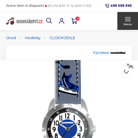
499 599 595
Jsme Vám k dispozici
(Po-Pá 8:30-17, So 8:30-11:30)
0
Menu
Úvod
Hodinky
CLOCKODILE
Výrobce