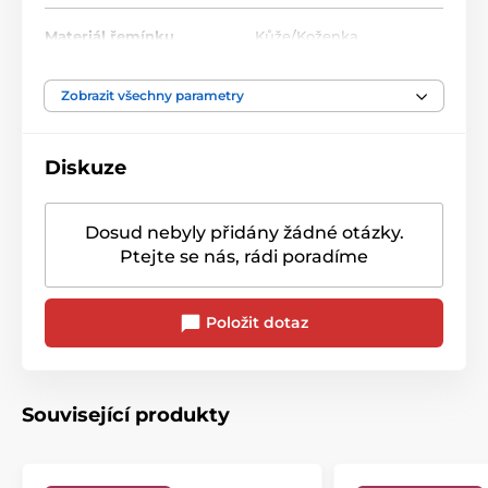
Materiál řemínku
Kůže/Koženka
Motiv hodinek
Sport
Zobrazit všechny parametry
Diskuze
Dosud nebyly přidány žádné otázky.
Ptejte se nás, rádi poradíme
Položit dotaz
Související produkty