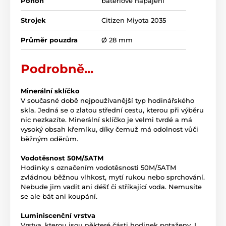
Pohon
bateriové napájení
Strojek
Citizen Miyota 2035
Průměr pouzdra
Ø 28 mm
Podrobně...
Minerální sklíčko
V současné době nejpoužívanější typ hodinářského
skla. Jedná se o zlatou střední cestu, kterou při výběru
nic nezkazíte. Minerální sklíčko je velmi tvrdé a má
vysoký obsah křemíku, díky čemuž má odolnost vůči
běžným oděrům.
Vodotěsnost 50M/5ATM
Hodinky s označením vodotěsnosti 50M/5ATM
zvládnou běžnou vlhkost, mytí rukou nebo sprchování.
Nebude jim vadit ani déšť či stříkající voda. Nemusíte
se ale bát ani koupání.
Luminiscenční vrstva
Vrstva, kterou jsou některé části hodinek potaženy. I