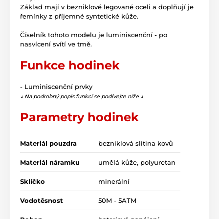
Základ mají v bezniklové legované oceli a doplňují je
řemínky z příjemné syntetické kůže.
Číselník tohoto modelu je luminiscenční - po
nasvícení svítí ve tmě.
Funkce hodinek
- Luminiscenční prvky
↓ Na podrobný popis funkcí se podívejte níže ↓
Parametry hodinek
Materiál pouzdra
bezniklová slitina kovů
Materiál náramku
umělá kůže, polyuretan
Sklíčko
minerální
Vodotěsnost
50M - 5ATM