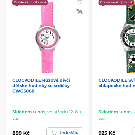
Gravírování výhodně
Gravírování výhodně
CLOCKODILE Růžové dívčí
CLOCKODILE Svít
dětské hodinky se srdíčky
chlapecké hodi
CWG5068
Skladem u nás
,
ve středu 12. 8. u
Skladem u nás
,
vás
vás
899 Kč
925 Kč
Do košíku