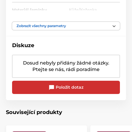
Materiál řemínku
Kůže/Koženka
Motiv hodinek
Vesmír
Zobrazit všechny parametry
Diskuze
Dosud nebyly přidány žádné otázky.
Ptejte se nás, rádi poradíme
Položit dotaz
Související produkty