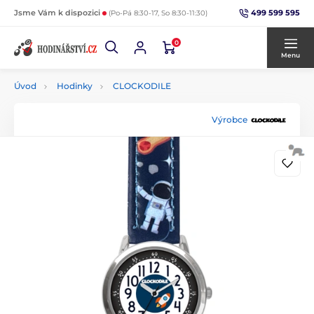
499 599 595
Jsme Vám k dispozici
(Po-Pá 8:30-17, So 8:30-11:30)
0
Menu
Úvod
Hodinky
CLOCKODILE
Výrobce