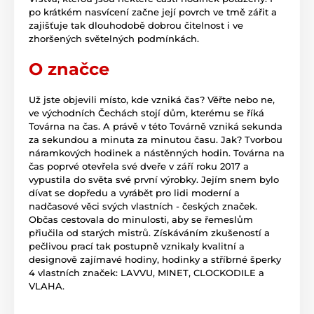
po krátkém nasvícení začne její povrch ve tmě zářit a
zajišťuje tak dlouhodobě dobrou čitelnost i ve
zhoršených světelných podmínkách.
O značce
Už jste objevili místo, kde vzniká čas? Věřte nebo ne,
ve východních Čechách stojí dům, kterému se říká
Továrna na čas. A právě v této Továrně vzniká sekunda
za sekundou a minuta za minutou času. Jak? Tvorbou
náramkových hodinek a nástěnných hodin. Továrna na
čas poprvé otevřela své dveře v září roku 2017 a
vypustila do světa své první výrobky. Jejím snem bylo
dívat se dopředu a vyrábět pro lidi moderní a
nadčasové věci svých vlastních - českých značek.
Občas cestovala do minulosti, aby se řemeslům
přiučila od starých mistrů. Získáváním zkušeností a
pečlivou prací tak postupně vznikaly kvalitní a
designově zajímavé hodiny, hodinky a stříbrné šperky
4 vlastních značek: LAVVU, MINET, CLOCKODILE a
VLAHA.