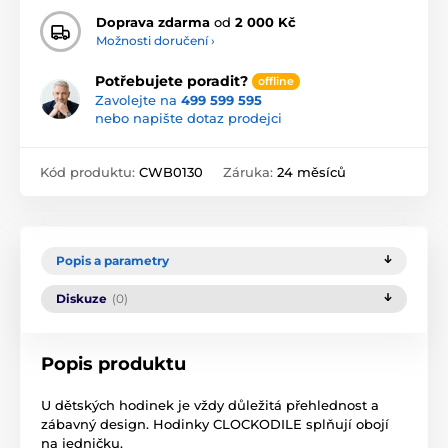
Doprava zdarma
od
2 000 Kč
Možnosti doručení ›
Potřebujete poradit?
offline
Zavolejte na
499 599 595
nebo napište dotaz prodejci
Kód produktu:
CWB0130
Záruka:
24 měsíců
Popis a parametry
Diskuze
(0)
Popis produktu
U dětských hodinek je vždy důležitá přehlednost a
zábavný design. Hodinky CLOCKODILE splňují obojí
na jedničku.