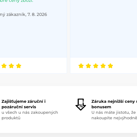
bré ceny zboží.
ý zákazník, 7. 8. 2026
Zajišťujeme záruční i
Záruka nejnižší ceny 
pozáruční servis
bonusem
u všech u nás zakoupených
U nás máte jistotu, že
produktů
nakoupíte nejvýhodně