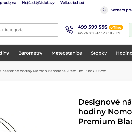
 prodejna
Nejčastější dotazy
Velkoobchod
Seznam přá
499 599 595
offline
t, kategorie
Po-Pá 8:30-17, So 8:30-11:30
diny
Barometry
Meteostanice
Stopky
Hodino
é nástěnné hodiny Nomon Barcelona Premium Black 103cm
Designové n
hodiny Nomo
Premium Bla