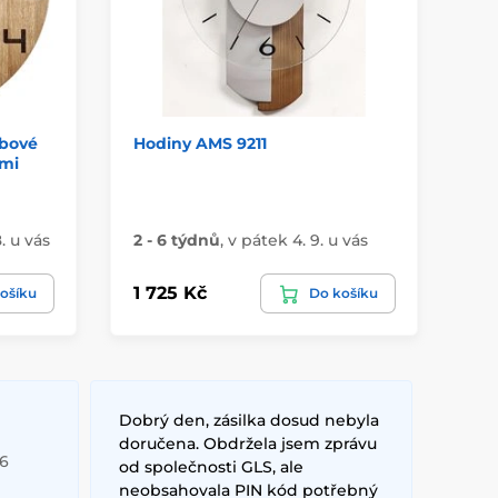
ubové
Hodiny AMS 9211
De
ými
I2
In
. u vás
2 - 6 týdnů
,
v pátek 4. 9. u vás
3 -
1 725 Kč
4 
ošíku
Do košíku
Dobrý den, zásilka dosud nebyla
doručena. Obdržela jsem zprávu
26
od společnosti GLS, ale
neobsahovala PIN kód potřebný