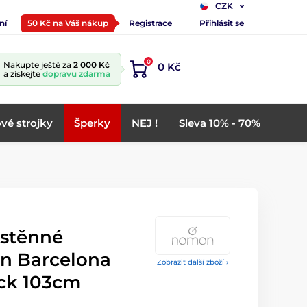
CZK
ní
50 Kč na Váš nákup
Registrace
Přihlásit se
0
Nakupte ještě za
2 000 Kč
0 Kč
a získejte
dopravu zdarma
vé strojky
Šperky
NEJ !
Sleva 10% - 70%
ástěnné
n Barcelona
Zobrazit další zboží ›
ck 103cm