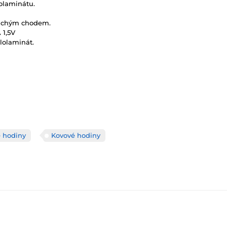
olaminátu.
 tichým chodem.
 1,5V
lolaminát.
 hodiny
Kovové hodiny