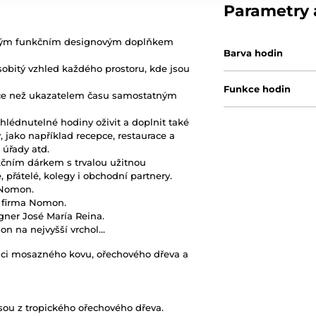
Parametry a
čným funkčním designovým doplňkem
Barva hodin
 osobitý vzhled každého prostoru, kde jsou
Funkce hodin
íce než ukazatelem času samostatným
lédnutelné hodiny oživit a doplnit také
 jako například recepce, restaurace a
 úřady atd.
ním dárkem s trvalou užitnou
, přátelé, kolegy i obchodní partnery.
 Nomon.
 firma Nomon.
ner José María Reina.
 na nejvyšší vrchol...
ci mosazného kovu, ořechového dřeva a
sou z tropického ořechového dřeva.