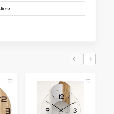
adíme