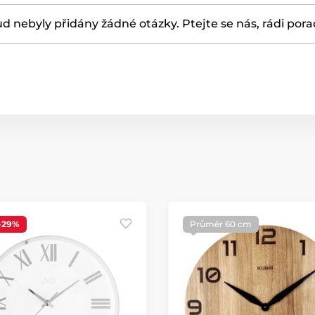
d nebyly přidány žádné otázky. Ptejte se nás, rádi por
-29%
Průměr 60 cm