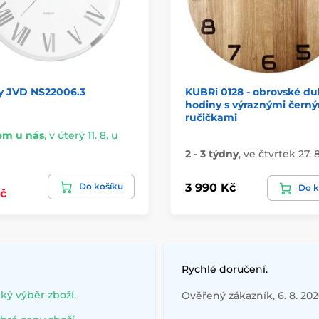
y JVD NS22006.3
KUBRi 0128 - obrovské d
hodiny s výraznými čern
ručičkami
em u nás
,
v úterý 11. 8. u
2 - 3 týdny
,
ve čtvrtek 27. 8
Do košíku
3 990 Kč
Do k
č
Rychlé doručení.
lký výběr zboží.
Ověřený zákazník, 6. 8. 20