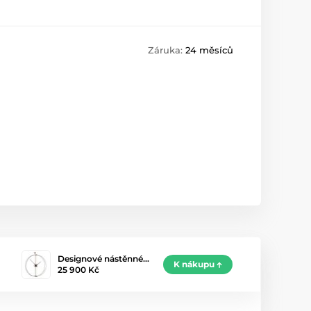
Záruka:
24 měsíců
Designové nástěnné…
K nákupu
25 900 Kč