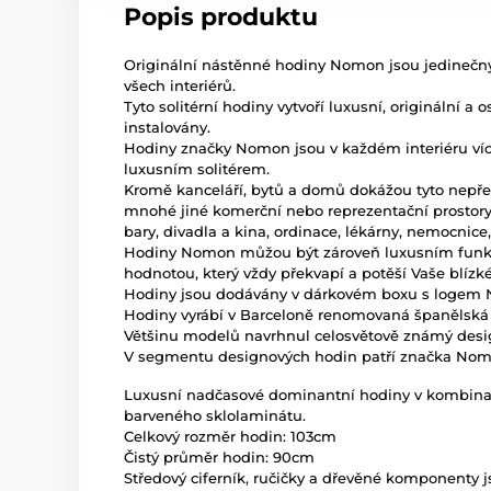
Popis produktu
Originální nástěnné hodiny Nomon jsou jedine
všech interiérů.
Tyto solitérní hodiny vytvoří luxusní, originální a
instalovány.
Hodiny značky Nomon jsou v každém interiéru v
luxusním solitérem.
Kromě kanceláří, bytů a domů dokážou tyto nepřeh
mnohé jiné komerční nebo reprezentační prostory,
bary, divadla a kina, ordinace, lékárny, nemocnice,
Hodiny Nomon můžou být zároveň luxusním funkč
hodnotou, který vždy překvapí a potěší Vaše blízké
Hodiny jsou dodávány v dárkovém boxu s logem
Hodiny vyrábí v Barceloně renomovaná španělská
Většinu modelů navrhnul celosvětově známý desig
V segmentu designových hodin patří značka Nomon
Luxusní nadčasové dominantní hodiny v kombina
barveného sklolaminátu.
Celkový rozměr hodin: 103cm
Čistý průměr hodin: 90cm
Středový ciferník, ručičky a dřevěné komponenty j