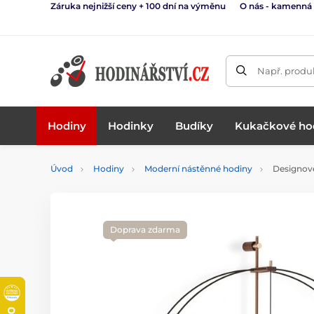
Záruka nejnižší ceny + 100 dní na výměnu
O nás - kamenná
Např. produk
Hodiny
Hodinky
Budíky
Kukačkové ho
Úvod
Hodiny
Moderní nástěnné hodiny
Designov
Doprava zdarma