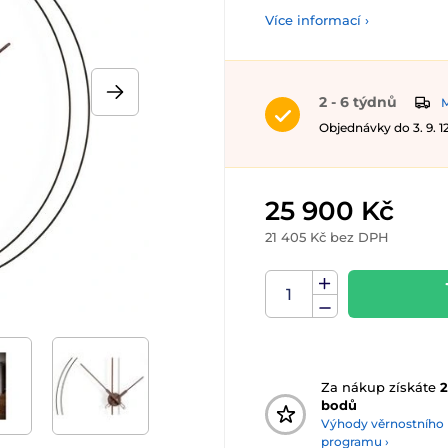
Více informací ›
2 - 6 týdnů
M
Objednávky do 3. 9. 
25 900 Kč
21 405 Kč bez DPH
Za nákup získáte
bodů
Výhody věrnostního
programu ›