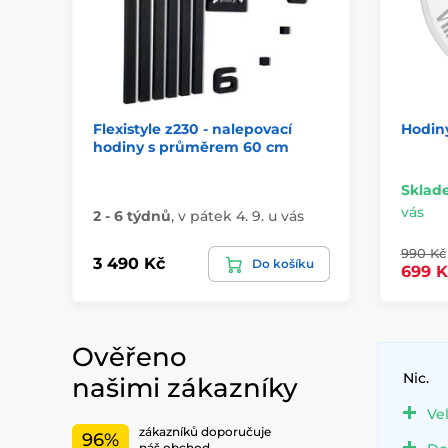
Flexistyle z230 - nalepovací
Hodin
hodiny s průměrem 60 cm
Sklad
vás
2 - 6 týdnů
,
v pátek 4. 9. u vás
990 Kč
3 490 Kč
Do košíku
699 K
Ověřeno
Nic.
našimi zákazníky
Ve
zákazníků doporučuje
96%
náš obchod