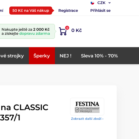
CZK
ní
50 Kč na Váš nákup
Registrace
Přihlásit se
0
Nakupte ještě za
2 000 Kč
0 Kč
a získejte
dopravu zdarma
vé strojky
Šperky
NEJ !
Sleva 10% - 70%
ina CLASSIC
357/1
Zobrazit další zboží ›