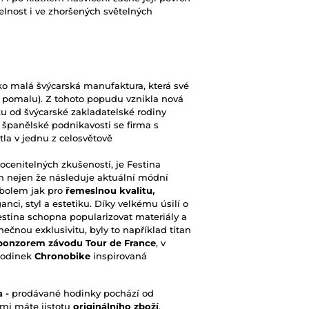
elnost i ve zhoršených světelných
ako malá švýcarská manufaktura, která své
 pomalu). Z tohoto popudu vznikla nová
ku od švýcarské zakladatelské rodiny
španělské podnikavosti se firma s
tla v jednu z celosvětově
cenitelných zkušeností, je Festina
gn nejen že následuje aktuální módní
ymbolem jak pro
řemeslnou kvalitu,
ganci, styl a estetiku. Díky velkému úsilí o
estina schopna popularizovat materiály a
nečnou exklusivitu, byly to například titan
ponzorem závodu Tour de France
, v
 hodinek
Chronobike
inspirovaná
a -
prodávané hodinky pochází od
ámi máte jistotu
originálního zboží
,