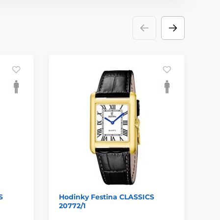
S
Hodinky Festina CLASSICS
Ho
20772/1
20