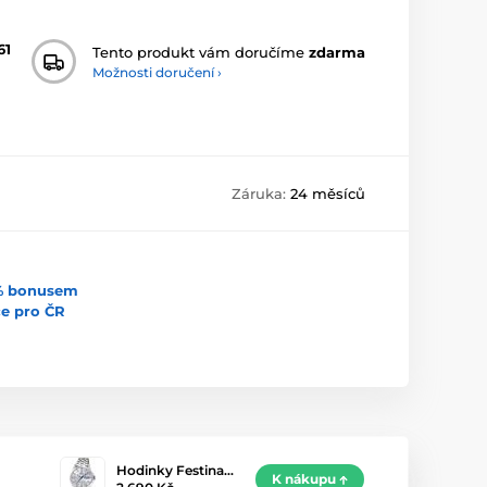
61
Tento produkt vám doručíme
zdarma
Možnosti doručení ›
Záruka:
24 měsíců
5% bonusem
uce pro ČR
Hodinky Festina…
K nákupu