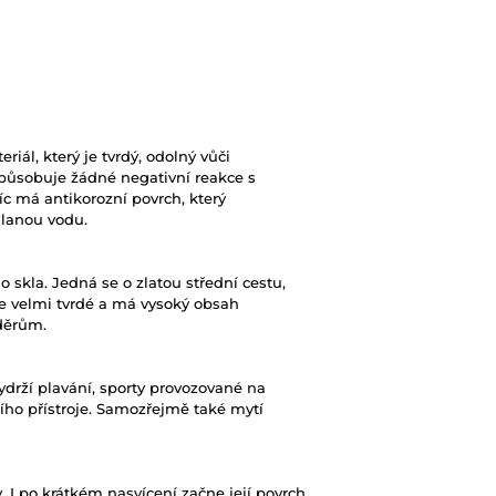
riál, který je tvrdý, odolný vůči
působuje žádné negativní reakce s
c má antikorozní povrch, který
slanou vodu.
skla. Jedná se o zlatou střední cestu,
 je velmi tvrdé a má vysoký obsah
děrům.
rží plavání, sporty provozované na
ího přístroje. Samozřejmě také mytí
. I po krátkém nasvícení začne její povrch