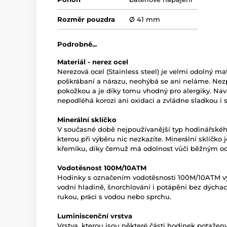
Rozměr pouzdra
Ø 41 mm
Podrobně...
Materiál - nerez ocel
Nerezová ocel (Stainless steel) je velmi odolný mate
poškrábaní a nárazu, neohýbá se ani neláme. Nez
pokožkou a je díky tomu vhodný pro alergiky. Naví
nepodléhá korozi ani oxidaci a zvládne sladkou i 
Minerální sklíčko
V současné době nejpoužívanější typ hodinářského 
kterou při výběru nic nezkazíte. Minerální sklíčko
křemíku, díky čemuž má odolnost vůči běžným o
Vodotěsnost 100M/10ATM
Hodinky s označením vodotěsnosti 100M/10ATM vyd
vodní hladině, šnorchlování i potápění bez dýchac
rukou, práci s vodou nebo sprchu.
Luminiscenční vrstva
Vrstva, kterou jsou některé části hodinek potaženy