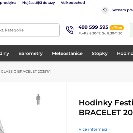
 prodejna
Nejčastější dotazy
Velkoobchod
Seznam přá
499 599 595
offline
t, kategorie
Po-Pá 8:30-17, So 8:30-11:30
diny
Barometry
Meteostanice
Stopky
Hodino
a CLASSIC BRACELET 20357/1
Hodinky Fest
BRACELET 20
Více informací ›