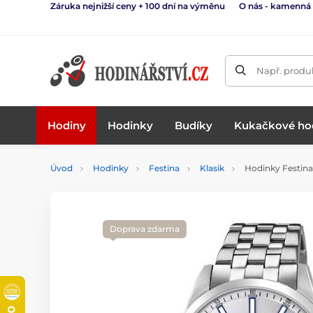
Záruka nejnižší ceny + 100 dní na výměnu
O nás - kamenná
Např. produk
Hodiny
Hodinky
Budíky
Kukačkové ho
Úvod
Hodinky
Festina
Klasik
Hodinky Festin
Doprava zdarma