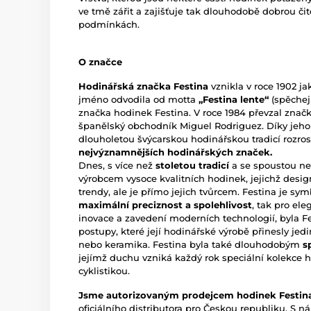
ve tmě zářit a zajišťuje tak dlouhodobě dobrou čit
podmínkách.
O značce
Hodinářská značka Festina
vznikla v roce 1902 j
jméno odvodila od motta
„Festina lente“
(spěchej
značka hodinek Festina. V roce 1984 převzal znač
španělský obchodník Miguel Rodriguez. Díky jeho 
dlouholetou švýcarskou hodinářskou tradicí rozros
nejvýznamnějších hodinářských značek.
Dnes, s více než
stoletou tradicí
a se spoustou neo
výrobcem vysoce kvalitních hodinek, jejichž desi
trendy, ale je přímo jejich tvůrcem. Festina je s
maximální preciznost a spolehlivost
, tak pro ele
inovace a zavedení moderních technologií, byla F
postupy, které její hodinářské výrobě přinesly jedi
nebo keramika. Festina byla také dlouhodobým
s
jejímž duchu vzniká každý rok speciální kolekce
cyklistikou.
Jsme autorizovaným prodejcem hodinek Festin
oficiálního distributora pro Českou republiku. S n