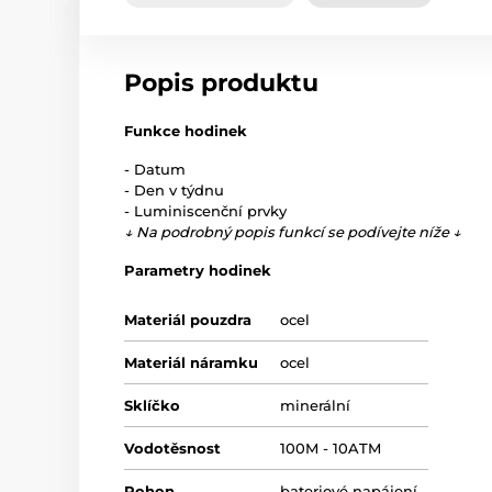
Popis produktu
Funkce hodinek
- Datum
- Den v týdnu
- Luminiscenční prvky
↓ Na podrobný popis funkcí se podívejte níže ↓
Parametry hodinek
Materiál pouzdra
ocel
Materiál náramku
ocel
Sklíčko
minerální
Vodotěsnost
100M - 10ATM
Pohon
bateriové napájení