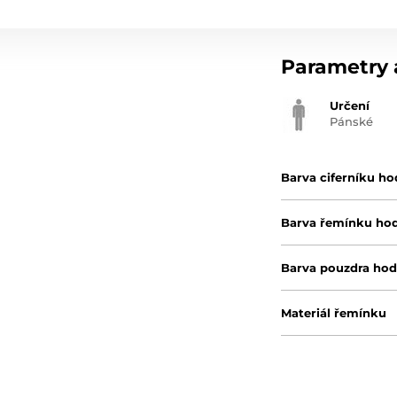
Parametry a
Určení
Pánské
Barva ciferníku ho
Barva řemínku ho
Barva pouzdra hod
Materiál řemínku