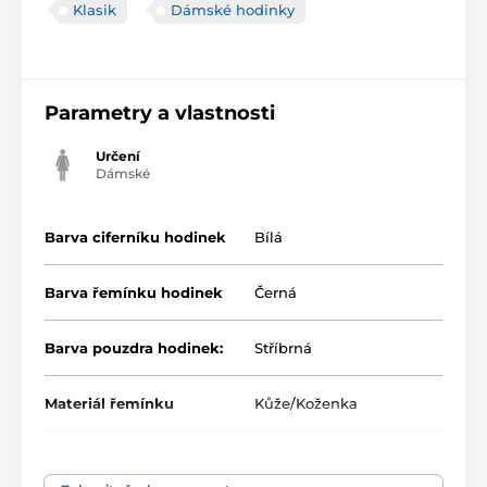
Klasik
Dámské hodinky
Parametry a vlastnosti
Určení
Dámské
Barva ciferníku hodinek
Bílá
Barva řemínku hodinek
Černá
Barva pouzdra hodinek:
Stříbrná
Materiál řemínku
Kůže/Koženka