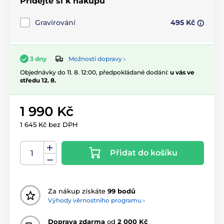
Přidejte si k nákupu
Gravírování
495 Kč
Možnosti dopravy ›
3 dny
Objednávky do 11. 8. 12:00, předpokládané dodání:
u vás ve
středu 12. 8.
1 990 Kč
1 645 Kč bez DPH
Přidat do košíku
Za nákup získáte
99 bodů
Výhody věrnostního programu ›
Doprava zdarma
od
2 000 Kč