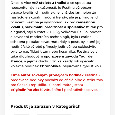
Dnes, s více než
stoletou tradicí
a se spoustou
neocenitelných zkušeností, je Festina výrobcem
vysoce kvalitních hodinek, jejichž design nejen že
následuje aktuální módní trendy, ale je přímo jejich
tvůrcem. Festina je symbolem jak pro
řemeslnou
kvalitu, maximální preciznost a spolehlivost
, tak pro
eleganci, styl a estetiku. Díky velkému úsilí o inovace
a zavedení moderních technologií, byla Festina
schopna popularizovat materiály a postupy, které její
hodinářské výrobě přinesly jedinečnou exklusivitu,
byly to například titan nebo keramika. Festina byla
také dlouhodobým
sponzorem závodu Tour de
France
, v jejímž duchu vzniká každý rok speciální
kolekce hodinek
Chronobike
inspirovaná cyklistikou.
Jsme autorizovaným prodejcem hodinek Festina -
prodávané hodinky pochází od oficiálního distributora
pro Českou republiku. S námi máte jistotu
originálního zboží
, záručního i pozáručního servisu.
Produkt je zařazen v kategoriích