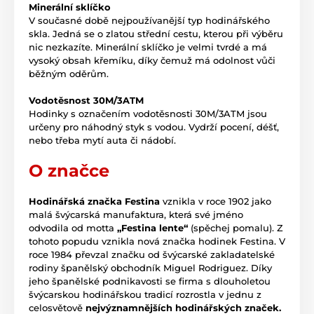
Minerální sklíčko
V současné době nejpoužívanější typ hodinářského
skla. Jedná se o zlatou střední cestu, kterou při výběru
nic nezkazíte. Minerální sklíčko je velmi tvrdé a má
vysoký obsah křemíku, díky čemuž má odolnost vůči
běžným oděrům.
Vodotěsnost 30M/3ATM
Hodinky s označením vodotěsnosti 30M/3ATM jsou
určeny pro náhodný styk s vodou. Vydrží pocení, déšť,
nebo třeba mytí auta či nádobí.
O značce
Hodinářská značka Festina
vznikla v roce 1902 jako
malá švýcarská manufaktura, která své jméno
odvodila od motta
„Festina lente“
(spěchej pomalu). Z
tohoto popudu vznikla nová značka hodinek Festina. V
roce 1984 převzal značku od švýcarské zakladatelské
rodiny španělský obchodník Miguel Rodriguez. Díky
jeho španělské podnikavosti se firma s dlouholetou
švýcarskou hodinářskou tradicí rozrostla v jednu z
celosvětově
nejvýznamnějších hodinářských značek.