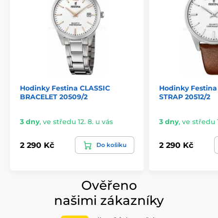
Hodinky Festina CLASSIC
Hodinky Festina
BRACELET 20509/2
STRAP 20512/2
3 dny
,
ve středu 12. 8. u vás
3 dny
,
ve středu 1
2 290 Kč
2 290 Kč
Do košíku
Ověřeno
našimi zákazníky