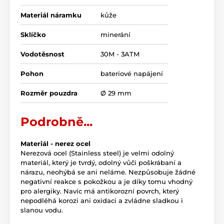
Materiál náramku
kůže
Sklíčko
minerání
Vodotěsnost
30M - 3ATM
Pohon
bateriové napájení
Rozměr pouzdra
Ø 29 mm
Podrobně...
Materiál - nerez ocel
Nerezová ocel (Stainless steel) je velmi odolný
materiál, který je tvrdý, odolný vůči poškrábaní a
nárazu, neohýbá se ani neláme. Nezpůsobuje žádné
negativní reakce s pokožkou a je díky tomu vhodný
pro alergiky. Navíc má antikorozní povrch, který
nepodléhá korozi ani oxidaci a zvládne sladkou i
slanou vodu.