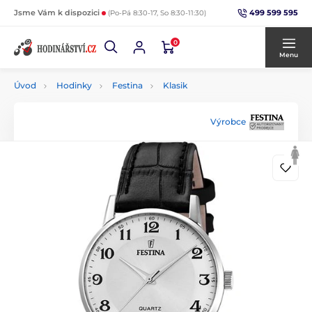
499 599 595
Jsme Vám k dispozici
(Po-Pá 8:30-17, So 8:30-11:30)
0
Menu
Úvod
Hodinky
Festina
Klasik
Výrobce