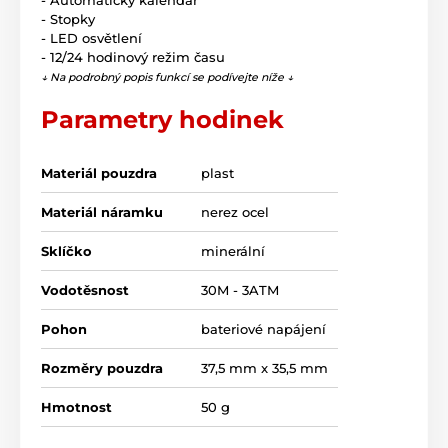
- Automatický kalendář
- Stopky
- LED osvětlení
- 12/24 hodinový režim času
↓ Na podrobný popis funkcí se podívejte níže ↓
Parametry hodinek
Materiál pouzdra
plast
Materiál náramku
nerez ocel
Sklíčko
minerální
Vodotěsnost
30M - 3ATM
Pohon
bateriové napájení
Rozměry pouzdra
37,5 mm x 35,5 mm
Hmotnost
50 g