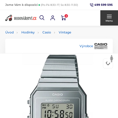
499 599 595
Jsme Vám k dispozici
(Po-Pá 8:30-17, So 8:30-11:30)
0
Menu
Úvod
Hodinky
Casio
Vintage
Výrobce