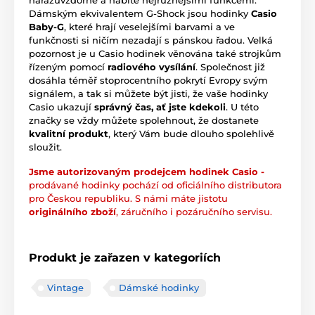
nárazuvzdorné a nabité nejrůznějšími funkcemi.
Dámským ekvivalentem G-Shock jsou hodinky
Casio
Baby-G
, které hrají veselejšími barvami a ve
funkčnosti si ničím nezadají s pánskou řadou. Velká
pozornost je u Casio hodinek věnována také strojkům
řízeným pomocí
radiového vysílání
. Společnost již
dosáhla téměř stoprocentního pokrytí Evropy svým
signálem, a tak si můžete být jisti, že vaše hodinky
Casio ukazují
správný čas, ať jste kdekoli
. U této
značky se vždy můžete spolehnout, že dostanete
kvalitní produkt
, který Vám bude dlouho spolehlivě
sloužit.
Jsme autorizovaným prodejcem hodinek Casio -
prodávané hodinky pochází od oficiálního distributora
pro Českou republiku. S námi máte jistotu
originálního zboží
, záručního i pozáručního servisu.
Produkt je zařazen v kategoriích
Vintage
Dámské hodinky