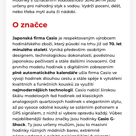
Hodinky s označením vodotěsnosti 30M/3ATM jsou
určeny pro náhodný styk s vodou. Vydrží pocení, déšť,
nebo třeba mytí auta či nádobí.
O značce
Japonská firma Casio
je respektovaným výrobcem
hodinářského zboží, který působí na trhu již od
70. let
minulého století
. Vyniká především osobitým
designem, technologickou dokonalostí, pověstnou
japonskou pečlivostí a stále dalšími inovacemi. Od
prvního modelu hodinek s digitálním zobrazením
plně automatického kalendáře
ušla firma Casio ve
vývoji hodinek dlouhou cestu a stále spěje k vytváření
kvalitních a funkčních kousků za využití
nejmodernějších technologií
. Casio nabízí širokou
škálu modelových řad hodinek od klasických
analogových quartzových hodinek v elegantním stylu,
až po vysoce odolné kousky se solárním pohonem a
GPS signálem, z nichž si vybere opravdu každý. Vůbec
nejoblíbenější řadou značky jsou hodinky
Casio G-
Shock
. Ty jsou určeny mužům, jsou to masivní
hodinky různých módních barev, extrémně