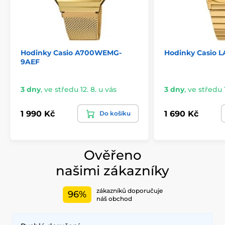
Hodinky Casio A700WEMG-
Hodinky Casio
9AEF
3 dny
,
ve středu 12. 8. u vás
3 dny
,
ve středu 1
1 990 Kč
1 690 Kč
Do košíku
Ověřeno
našimi zákazníky
zákazníků doporučuje
96%
náš obchod