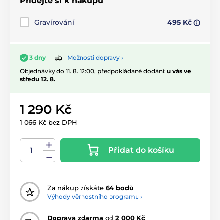
Přidejte si k nákupu
Gravírování
495 Kč
Možnosti dopravy ›
3 dny
Objednávky do 11. 8. 12:00, předpokládané dodání:
u vás ve
středu 12. 8.
1 290 Kč
1 066 Kč bez DPH
Přidat do košíku
Za nákup získáte
64 bodů
Výhody věrnostního programu ›
Doprava zdarma
od
2 000 Kč