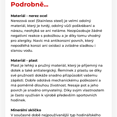
Podrobně...
Materiál - nerez ocel
Nerezová ocel (Stainless steel) je velmi odolný
materiál, který je tvrdý, odolný vůči poškrábaní a
nárazu, neohýbá se ani neláme. Nezpůsobuje žádné
negativní reakce s pokožkou a je díky tomu vhodný
pro alergiky. Navíc má antikorozní povrch, který
nepodléhá korozi ani oxidaci a zvládne sladkou i
slanou vodu.
Materiál - plast
Plast je lehký a pružný materiál, který je příjemný na
dotek a také antialergický. Řemínek z plastu se díky
své pružnosti dokáže snadno přizpůsobit vašemu
zápěstí. Dobře odolává mechanickému poškození a
má poměrně dlouhou životnost. Nesaje pot a jeho
povrch je snadno omyvatelný. Díky svým vlastnostem
je často využíván k výrobě především sportovních
hodinek.
Minerální sklíčko
V současné době nejpoužívanější typ hodinářského