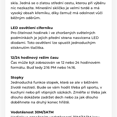
skla. Jedná se o zlatou střední cestu, kterou při výběru
nic nezkazíte. Minerální sklíčko je velmi tvrdé a má
vysoký obsah křemíku, díky čemuž má odolnost vůči
běžným oděrům.
LED osvětlení ciferníku
Pro čitelnost hodinek i ve zhoršených světelných
podmínkách je jejich přední strana nasvícena LED
diodami. Toto osvětlení lze spustit jednoduchým
stisknutím tlačítka.
12/24 hodinový režim času
Čas může být zobrazován ve 12 nebo 24 hodinovém
formátu. Buď tedy 2:16 PM nebo 14:16.
Stopky
Jednoduchá funkce stopek, která se ale v běžném
životě neztratí. Bude se vám hodit třeba při sportu, v
kuchyni nebo při vtipných sázkách. Změřte si třeba jak
dlouho dokážete zadržet dech nebo za jak dlouho
doběhnete na druhý konec hřiště.
Vodotěsnost 30M/3ATM