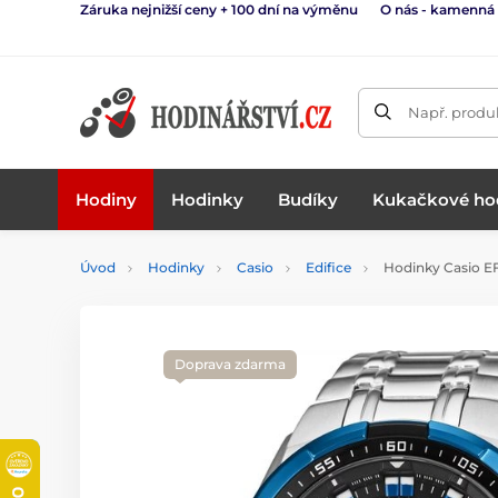
Záruka nejnižší ceny + 100 dní na výměnu
O nás - kamenná
Např. produk
Hodiny
Hodinky
Budíky
Kukačkové ho
Úvod
Hodinky
Casio
Edifice
Hodinky Casio 
Doprava zdarma