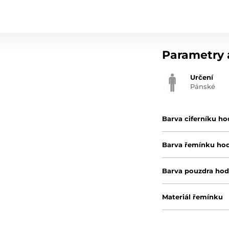
Parametry a
Určení
Pánské
Barva ciferníku ho
Barva řemínku ho
Barva pouzdra hod
Materiál řemínku