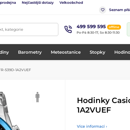
 prodejna
Nejčastější dotazy
Velkoobchod
Seznam přá
499 599 595
offline
t, kategorie
Po-Pá 8:30-17, So 8:30-11:30
diny
Barometry
Meteostanice
Stopky
Hodino
EFR-539D-1A2VUEF
Hodinky Casi
1A2VUEF
Více informací ›