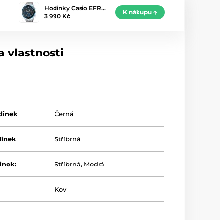
Hodinky Casio EFR…
K nákupu
3 990 Kč
 vlastnosti
dinek
Černá
dinek
Stříbrná
inek:
Stříbrná
,
Modrá
Kov