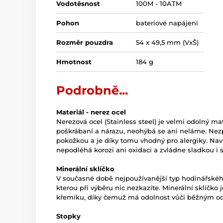
Vodotěsnost
100M - 10ATM
Pohon
bateriové napájení
Rozměr pouzdra
54 x 49,5 mm (VxŠ)
Hmotnost
184 g
Podrobně...
Materiál - nerez ocel
Nerezová ocel (Stainless steel) je velmi odolný mate
poškrábaní a nárazu, neohýbá se ani neláme. Nez
pokožkou a je díky tomu vhodný pro alergiky. Naví
nepodléhá korozi ani oxidaci a zvládne sladkou i 
Minerální sklíčko
V současné době nejpoužívanější typ hodinářského 
kterou při výběru nic nezkazíte. Minerální sklíčko
křemíku, díky čemuž má odolnost vůči běžným o
Stopky