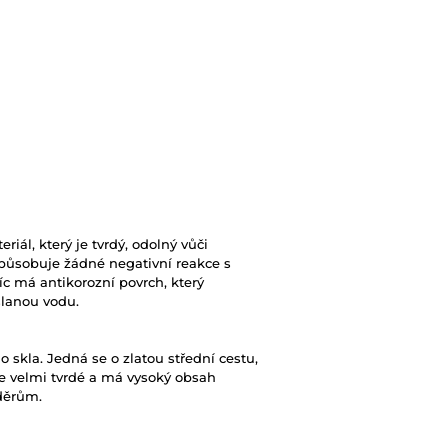
riál, který je tvrdý, odolný vůči
působuje žádné negativní reakce s
c má antikorozní povrch, který
slanou vodu.
skla. Jedná se o zlatou střední cestu,
 je velmi tvrdé a má vysoký obsah
děrům.