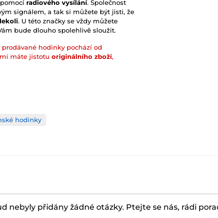
m pomocí
radiového vysílání
. Společnost
ým signálem, a tak si můžete být jisti, že
dekoli
. U této značky se vždy můžete
 Vám bude dlouho spolehlivě sloužit.
prodávané hodinky pochází od
ámi máte jistotu
originálního zboží
,
nské hodinky
d nebyly přidány žádné otázky. Ptejte se nás, rádi por