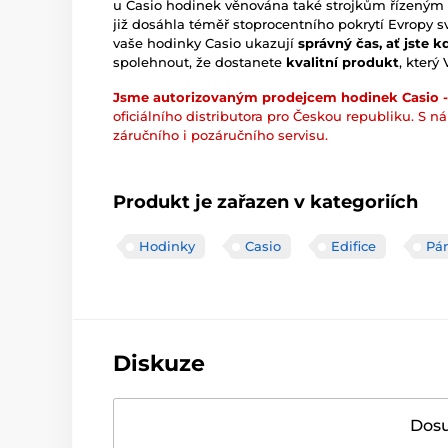
u Casio hodinek věnována také strojkům řízený
již dosáhla téměř stoprocentního pokrytí Evropy sv
vaše hodinky Casio ukazují
správný čas, ať jste k
spolehnout, že dostanete
kvalitní produkt
, který
Jsme autorizovaným prodejcem hodinek Casio -
oficiálního distributora pro Českou republiku. S n
záručního i pozáručního servisu.
Produkt je zařazen v kategoriích
Hodinky
Casio
Edifice
Pá
Diskuze
Dosu