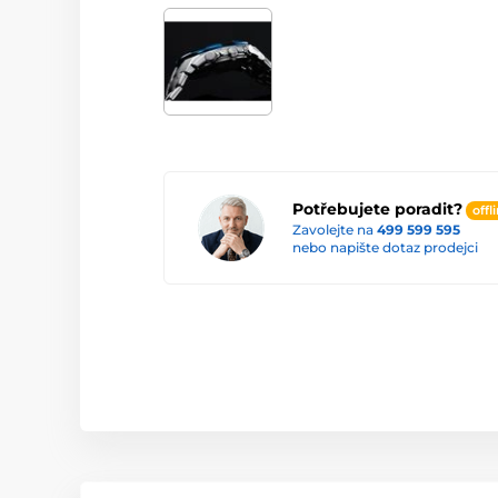
Potřebujete poradit?
offl
Zavolejte na
499 599 595
nebo napište dotaz prodejci