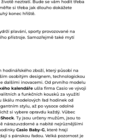
životě neztratí. Bude se vám hodit třeba
Změřte si třeba jak dlouho dokážete
uhý konec hřiště.
rží plavání, sporty provozované na
ího přístroje. Samozřejmě také mytí
hodinářského zboží, který působí na
vším osobitým designem, technologickou
ále dalšími inovacemi. Od prvního modelu
kého kalendáře
ušla firma Casio ve vývoji
valitních a funkčních kousků za využití
kou škálu modelových řad hodinek od
gantním stylu, až po vysoce odolné
chž si vybere opravdu každý. Vůbec
-Shock
. Ty jsou určeny mužům, jsou to
ě nárazuvzdorné a nabité nejrůznějšími
hodinky
Casio Baby-G
, které hrají
dají s pánskou řadou. Velká pozornost je