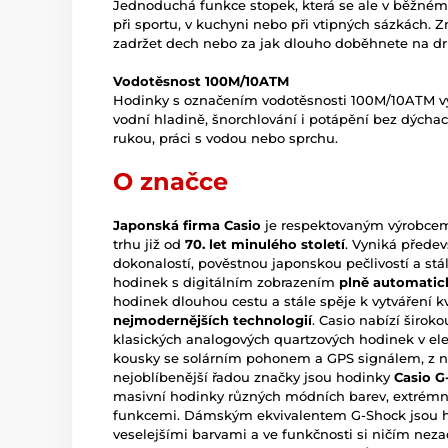
Jednoduchá funkce stopek, která se ale v běžném 
při sportu, v kuchyni nebo při vtipných sázkách. 
zadržet dech nebo za jak dlouho doběhnete na dr
Vodotěsnost 100M/10ATM
Hodinky s označením vodotěsnosti 100M/10ATM vyd
vodní hladině, šnorchlování i potápění bez dýchac
rukou, práci s vodou nebo sprchu.
O značce
Japonská firma Casio
je respektovaným výrobcem 
trhu již od
70. let minulého století
. Vyniká přede
dokonalostí, pověstnou japonskou pečlivostí a st
hodinek s digitálním zobrazením
plně automatic
hodinek dlouhou cestu a stále spěje k vytváření k
nejmodernějších technologií
. Casio nabízí širo
klasických analogových quartzových hodinek v ele
kousky se solárním pohonem a GPS signálem, z ni
nejoblíbenější řadou značky jsou hodinky
Casio G
masivní hodinky různých módních barev, extrémn
funkcemi. Dámským ekvivalentem G-Shock jsou 
veselejšími barvami a ve funkčnosti si ničím neza