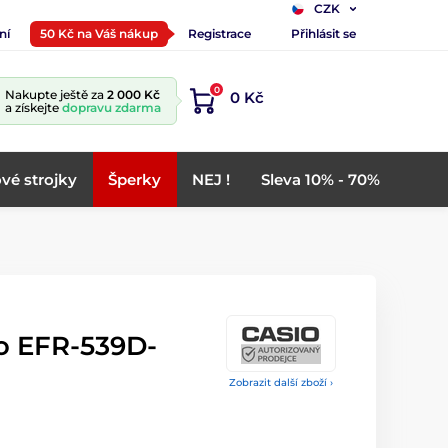
CZK
ní
50 Kč na Váš nákup
Registrace
Přihlásit se
0
Nakupte ještě za
2 000 Kč
0 Kč
a získejte
dopravu zdarma
vé strojky
Šperky
NEJ !
Sleva 10% - 70%
o EFR-539D-
Zobrazit další zboží ›