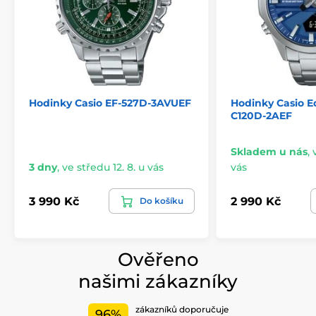
Hodinky Casio EF-527D-3AVUEF
Hodinky Casio Ed
C120D-2AEF
Skladem u nás
,
3 dny
,
ve středu 12. 8. u vás
vás
3 990 Kč
2 990 Kč
Do košíku
Ověřeno
našimi zákazníky
zákazníků doporučuje
96%