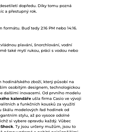
esetiletí dopředu. Díky tomu pozná
c a přestupný rok.
 formátu. Buď tedy 2:16 PM nebo 14:16.
ládnou plavání, šnorchlování, vodní
jmě také mytí rukou, práci s vodou nebo
hodinářského zboží, který působí na
vším osobitým designem, technologickou
ále dalšími inovacemi. Od prvního modelu
kého kalendáře
ušla firma Casio ve vývoji
valitních a funkčních kousků za využití
kou škálu modelových řad hodinek od
gantním stylu, až po vysoce odolné
chž si vybere opravdu každý. Vůbec
-Shock
. Ty jsou určeny mužům, jsou to