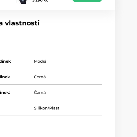
3 290 Kč
 vlastnosti
dinek
Modrá
dinek
Černá
inek:
Černá
Silikon/Plast