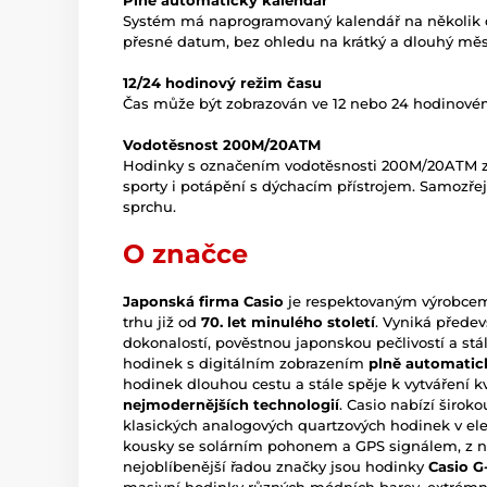
Plně automatický kalendář
Systém má naprogramovaný kalendář na několik d
přesné datum, bez ohledu na krátký a dlouhý měsí
12/24 hodinový režim času
Čas může být zobrazován ve 12 nebo 24 hodinovém
Vodotěsnost 200M/20ATM
Hodinky s označením vodotěsnosti 200M/20ATM zv
sporty i potápění s dýchacím přístrojem. Samozře
sprchu.
O značce
Japonská firma Casio
je respektovaným výrobcem 
trhu již od
70. let minulého století
. Vyniká přede
dokonalostí, pověstnou japonskou pečlivostí a st
hodinek s digitálním zobrazením
plně automatic
hodinek dlouhou cestu a stále spěje k vytváření k
nejmodernějších technologií
. Casio nabízí širo
klasických analogových quartzových hodinek v ele
kousky se solárním pohonem a GPS signálem, z ni
nejoblíbenější řadou značky jsou hodinky
Casio G