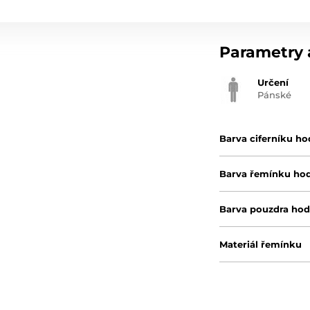
Parametry a
Určení
Pánské
Barva ciferníku ho
Barva řemínku ho
Barva pouzdra hod
Materiál řemínku