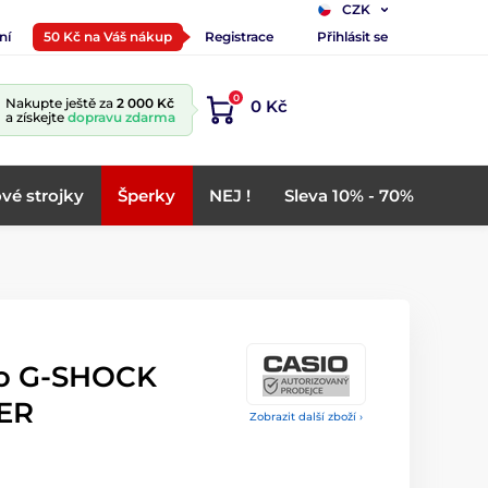
CZK
ní
50 Kč na Váš nákup
Registrace
Přihlásit se
0
Nakupte ještě za
2 000 Kč
0 Kč
a získejte
dopravu zdarma
vé strojky
Šperky
NEJ !
Sleva 10% - 70%
io G-SHOCK
2ER
Zobrazit další zboží ›