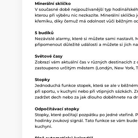
Minerální sklíčko
V současné době nejpoužívanější typ hodinářského 
kterou při výběru nic nezkazíte. Minerální sklíčko
křemíku, díky čemuž má odolnost vůči běžným o
5 budíků
Nezávislé alarmy, které si můžete sami nastavit.
připomenout důležité události a můžete si jich nas
Světové časy
Zobrazí vám aktuální čas v různých destinacích z
zastoupeno určitým městem (Londýn, New York, Toki
Stopky
Jednoduchá funkce stopek, která se ale v běžném 
při sportu, v kuchyni nebo při vtipných sázkách. 
zadržet dech nebo za jak dlouho doběhnete na dr
Odpočítávací stopky
Stopky, které počítají pozpátku po jedné vteřině.
hodinky zvukový signál. Tato funkce se vám bude 
kuchyni.