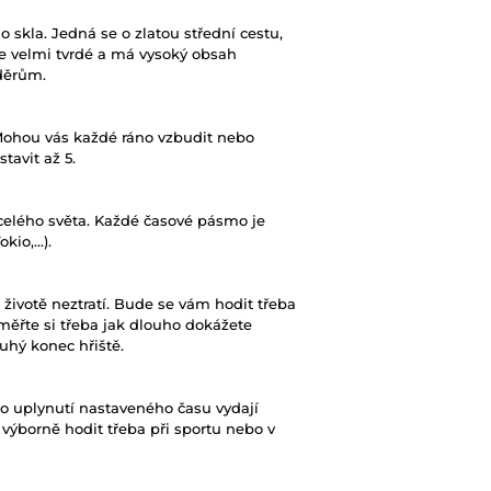
skla. Jedná se o zlatou střední cestu,
 je velmi tvrdé a má vysoký obsah
děrům.
 Mohou vás každé ráno vzbudit nebo
tavit až 5.
 celého světa. Každé časové pásmo je
o,...).
životě neztratí. Bude se vám hodit třeba
Změřte si třeba jak dlouho dokážete
uhý konec hřiště.
 Po uplynutí nastaveného času vydají
výborně hodit třeba při sportu nebo v