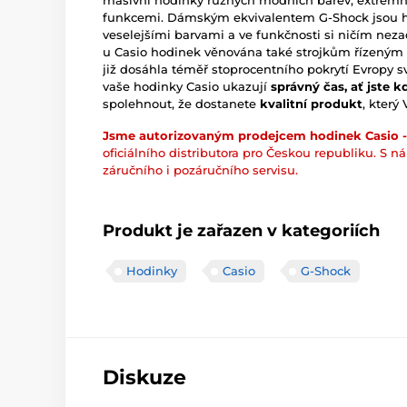
masivní hodinky různých módních barev, extrémn
funkcemi. Dámským ekvivalentem G-Shock jsou 
veselejšími barvami a ve funkčnosti si ničím neza
u Casio hodinek věnována také strojkům řízený
již dosáhla téměř stoprocentního pokrytí Evropy sv
vaše hodinky Casio ukazují
správný čas, ať jste k
spolehnout, že dostanete
kvalitní produkt
, který
Jsme autorizovaným prodejcem hodinek Casio -
oficiálního distributora pro Českou republiku. S n
záručního i pozáručního servisu.
Produkt je zařazen v kategoriích
Hodinky
Casio
G-Shock
Diskuze