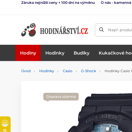
Záruka nejnižší ceny + 100 dní na výměnu
O nás - kamenná
Např. produk
Hodiny
Hodinky
Budíky
Kukačkové ho
Úvod
Hodinky
Casio
G-Shock
Hodinky Casio
Doprava zdarma