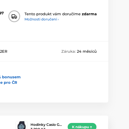
97
Tento produkt vám doručíme
zdarma
Možnosti doručení ›
A2ER
Záruka:
24 měsíců
5% bonusem
uce pro ČR
Hodinky Casio G…
K nákupu