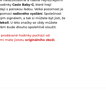
ě nárazuvzdorné a nabité nejrůznějšími
hodinky
Casio Baby-G
, které hrají
dají s pánskou řadou. Velká pozornost je
m pomocí
radiového vysílání
. Společnost
ým signálem, a tak si můžete být jisti, že
dekoli
. U této značky se vždy můžete
 Vám bude dlouho spolehlivě sloužit.
prodávané hodinky pochází od
ámi máte jistotu
originálního zboží
,