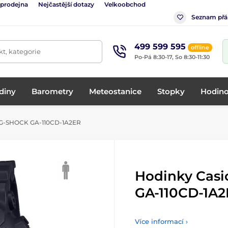
 prodejna
Nejčastější dotazy
Velkoobchod
Seznam přá
499 599 595
offline
t, kategorie
Po-Pá 8:30-17, So 8:30-11:30
diny
Barometry
Meteostanice
Stopky
Hodino
 G-SHOCK GA-110CD-1A2ER
Hodinky Cas
GA-110CD-1A
Více informací ›