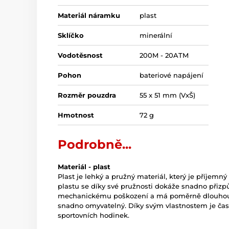
Materiál náramku
plast
Sklíčko
minerální
Vodotěsnost
200M - 20ATM
Pohon
bateriové napájení
Rozměr pouzdra
55 x 51 mm (VxŠ)
Hmotnost
72 g
Podrobně...
Materiál - plast
Plast je lehký a pružný materiál, který je příjemn
plastu se díky své pružnosti dokáže snadno přizp
mechanickému poškození a má poměrně dlouhou ži
snadno omyvatelný. Díky svým vlastnostem je čas
sportovních hodinek.