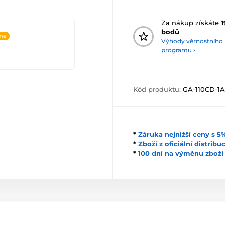
Za nákup získáte
1
bodů
ine
Výhody věrnostního
programu ›
Kód produktu:
GA-110CD-1
*
Záruka nejnižší ceny s 
*
Zboží z oficiální distrib
*
100 dní na výměnu zboží