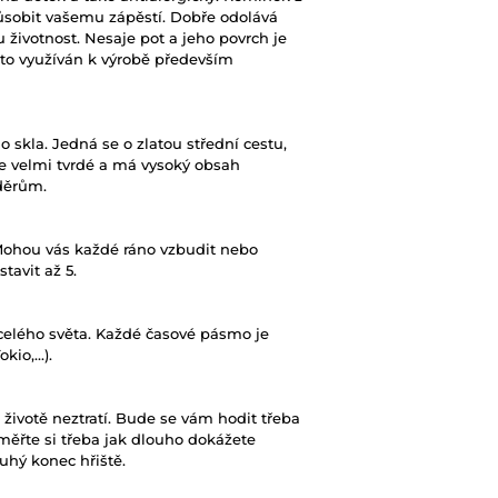
ůsobit vašemu zápěstí. Dobře odolává
votnost. Nesaje pot a jeho povrch je
to využíván k výrobě především
skla. Jedná se o zlatou střední cestu,
 je velmi tvrdé a má vysoký obsah
děrům.
 Mohou vás každé ráno vzbudit nebo
tavit až 5.
 celého světa. Každé časové pásmo je
o,...).
životě neztratí. Bude se vám hodit třeba
Změřte si třeba jak dlouho dokážete
uhý konec hřiště.