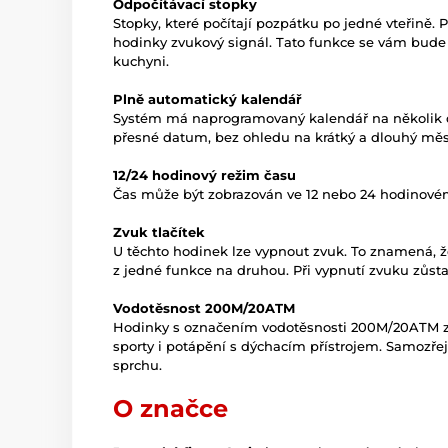
Odpočítávací stopky
Stopky, které počítají pozpátku po jedné vteřině.
hodinky zvukový signál. Tato funkce se vám bude 
kuchyni.
Plně automatický kalendář
Systém má naprogramovaný kalendář na několik d
přesné datum, bez ohledu na krátký a dlouhý měsí
12/24 hodinový režim času
Čas může být zobrazován ve 12 nebo 24 hodinovém
Zvuk tlačítek
U těchto hodinek lze vypnout zvuk. To znamená, ž
z jedné funkce na druhou. Při vypnutí zvuku zůsta
Vodotěsnost 200M/20ATM
Hodinky s označením vodotěsnosti 200M/20ATM zv
sporty i potápění s dýchacím přístrojem. Samozře
sprchu.
O značce