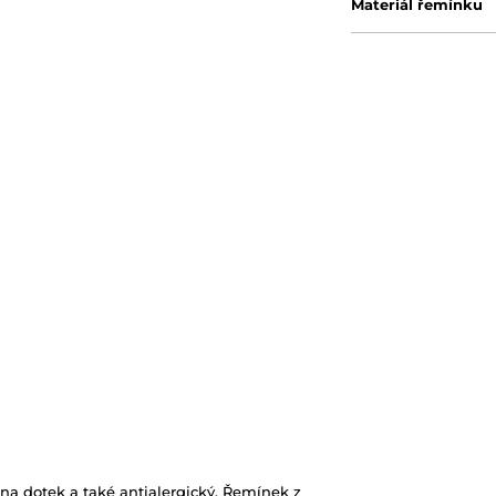
Materiál řemínku
ý na dotek a také antialergický. Řemínek z