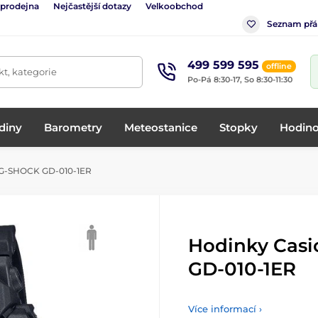
 prodejna
Nejčastější dotazy
Velkoobchod
Seznam přá
499 599 595
offline
t, kategorie
Po-Pá 8:30-17, So 8:30-11:30
diny
Barometry
Meteostanice
Stopky
Hodino
 G-SHOCK GD-010-1ER
Hodinky Cas
GD-010-1ER
Více informací ›