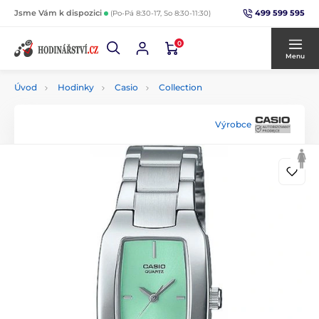
499 599 595
Jsme Vám k dispozici
(Po-Pá 8:30-17, So 8:30-11:30)
0
Menu
Úvod
Hodinky
Casio
Collection
Výrobce