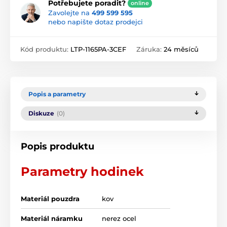
Potřebujete poradit?
online
Zavolejte na
499 599 595
nebo napište dotaz prodejci
Kód produktu:
LTP-1165PA-3CEF
Záruka:
24 měsíců
Popis a parametry
Diskuze
(0)
Popis produktu
Parametry hodinek
Materiál pouzdra
kov
Materiál náramku
nerez ocel