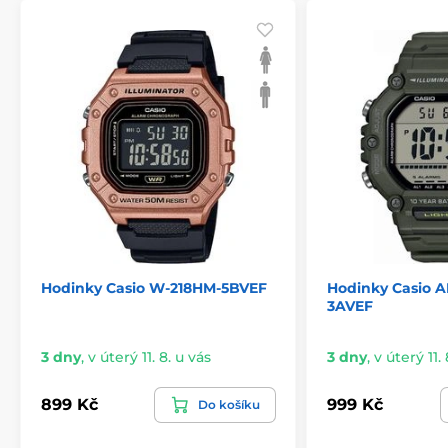
Hodinky Casio W-218HM-5BVEF
Hodinky Casio A
3AVEF
3 dny
,
v úterý 11. 8. u vás
3 dny
,
v úterý 11. 
899 Kč
999 Kč
Do košíku