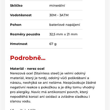
Sklíčko
minerální
Vodotěsnost
30M - 3ATM
Pohon
bateriové napájení
Rozměry pouzdra
32,5 mm x 21 mm
Hmotnost
67 g
Podrobně...
Materiál - nerez ocel
Nerezová ocel (Stainless steel) je velmi odolný
materiál, který je tvrdý, odolný vůči poškrábaní a
nárazu, neohýbá se ani neláme. Nezpůsobuje žádné
negativní reakce s pokožkou a je díky tomu vhodný
pro alergiky. Navíc má antikorozní povrch, který
nepodléhá korozi ani oxidaci a zvládne sladkou i
slanou vodu.