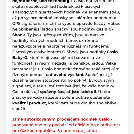
nejmodernějších technologií
. Casio nabízí širokou
škálu modelových řad hodinek od klasických
analogových quartzových hodinek v elegantním stylu,
až po vysoce odolné kousky se solárním pohonem a
GPS signálem, z nichž si vybere opravdu každý. Vůbec
nejoblíbenější řadou značky jsou hodinky
Casio G-
Shock
. Ty jsou určeny mužům, jsou to masivní
hodinky různých módních barev, extrémně
nárazuvzdorné a nabité nejrůznějšími funkcemi.
Dámským ekvivalentem G-Shock jsou hodinky
Casio
Baby-G
, které hrají veselejšími barvami a ve
funkčnosti si ničím nezadají s pánskou řadou. Velká
pozornost je u Casio hodinek věnována také strojkům
řízeným pomocí
radiového vysílání
. Společnost již
dosáhla téměř stoprocentního pokrytí Evropy svým
signálem, a tak si můžete být jisti, že vaše hodinky
Casio ukazují
správný čas, ať jste kdekoli
. U této
značky se vždy můžete spolehnout, že dostanete
kvalitní produkt
, který Vám bude dlouho spolehlivě
sloužit.
Jsme autorizovaným prodejcem hodinek Casio -
prodávané hodinky pochází od oficiálního distributora
pro Českou republiku. S námi máte jistotu