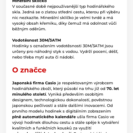
Minerální sklíčko
V současné době nejpoužívanější typ hodinářského
skla. Jedná se o zlatou střední cestu, kterou při výběru
nic nezkazíte. Minerální sklíčko je velmi tvrdé a má
vysoký obsah křemíku, díky čemuž má odolnost vůči
běžným oděrům.
Vodotěsnost 30M/3ATM
Hodinky s označením vodotěsnosti 30M/3ATM jsou
určeny pro náhodný styk s vodou. Vydrží pocení, déšť,
nebo třeba mytí auta či nádobí.
O značce
Japonská firma Casio
je respektovaným výrobcem
hodinářského zboží, který působí na trhu již od
70. let
minulého století
. Vyniká především osobitým
designem, technologickou dokonalostí, pověstnou
japonskou pečlivostí a stále dalšími inovacemi. Od
prvního modelu hodinek s digitálním zobrazením
plně automatického kalendáře
ušla firma Casio ve
vývoji hodinek dlouhou cestu a stále spěje k vytváření
kvalitních a funkčních kousků za využití