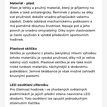
Materiál - plast
Plast je lehký a pružný materiál, který je příjemný na
dotek a také antialergický. Řemínek z plastu se díky
své pružnosti dokáže snadno přizpůsobit vašemu
zápěstí. Dobře odolává mechanickému poškození a
má poměrně dlouhou životnost. Nesaje pot a jeho
povrch je snadno omyvatelný. Díky svým vlastnostem
je často využíván k výrobě především sportovních
hodinek.
Plastové sklíčko
Sklíčko je vyrobeno z plastu (akrylátu). Hlavní výhodou
tohoto materiálu je vysoká pružnost, díky níž je velice
odolný vůči rozbití. Plastové sklíčko je ale také kvůli
nízké tvrdosti materiálu náchylnější k drobnému
poškrábání. Jemné škrábance je však možné zahladit
brusnými pastami.
LED osvětlení ciferníku
Pro čitelnost hodinek i ve zhoršených světelných
podmínkách je jejich přední strana nasvícena LED
diodami. Toto osvětlení lze spustit jednoduchým
stisknutím tlačítka.