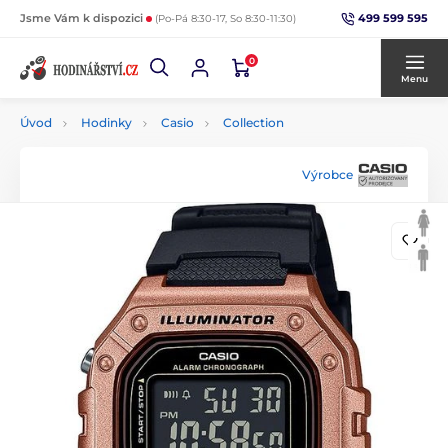
499 599 595
Jsme Vám k dispozici
(Po-Pá 8:30-17, So 8:30-11:30)
0
Menu
Úvod
Hodinky
Casio
Collection
Výrobce