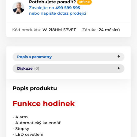
Potřebujete poradit?
offline
Zavolejte na
499 599 595
nebo napište dotaz prodejci
Kód produktu:
W-218HM-5BVEF
Záruka:
24 měsíců
Popis a parametry
Diskuze
(0)
Popis produktu
Funkce hodinek
- Alarm
- Automatický kalendář
- Stopky
- LED osvětlení