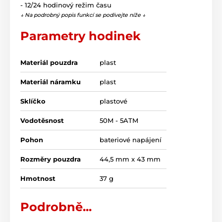
- 12/24 hodinový režim času
↓ Na podrobný popis funkcí se podívejte níže ↓
Parametry hodinek
Materiál pouzdra
plast
Materiál náramku
plast
Sklíčko
plastové
Vodotěsnost
50M - 5ATM
Pohon
bateriové napájení
Rozměry pouzdra
44,5 mm x 43 mm
Hmotnost
37 g
Podrobně...