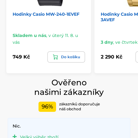
Hodinky Casio MW-240-1EVEF
Hodinky Casio 
3AVEF
Skladem u nás
,
v úterý 11. 8. u
vás
3 dny
,
ve čtvrtek 
749 Kč
2 290 Kč
Do košíku
Ověřeno
našimi zákazníky
zákazníků doporučuje
96%
náš obchod
Nic.
Velký výběr zboží.