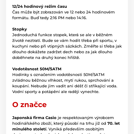
12/24 hodinový režim času
Čas může být zobrazován ve 12 nebo 24 hodinovém
formátu. Buď tedy 2:16 PM nebo 14:16.
Stopky
Jednoduchá funkce stopek, která se ale v běžném
životě neztratí. Bude se vám hodit třeba při sportu, v
kuchyni nebo při vtipných sázkách. Změřte si třeba jak
dlouho dokážete zadržet dech nebo za jak dlouho
doběhnete na druhý konec hřiště.
Vodotěsnost 50M/5ATM
Hodinky s označením vodotěsnosti 50M/5ATM
zvládnou běžnou vlhkost, mytí rukou, sprchování a
koupání. Nebude jim vadit ani déšť či stříkající voda.
Vodní sporty a potápění ale raději vynechte.
O značce
Japonská firma Casio
je respektovaným výrobcem
hodinářského zboží, který působí na trhu již od
70. let
minulého století
. Vyniká především osobitým