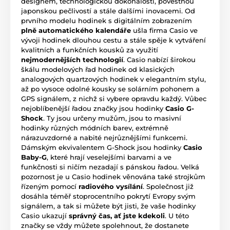
designem, technologickou dokonalostí, pověstnou
japonskou pečlivostí a stále dalšími inovacemi. Od
prvního modelu hodinek s digitálním zobrazením
plně automatického kalendáře
ušla firma Casio ve
vývoji hodinek dlouhou cestu a stále spěje k vytváření
kvalitních a funkčních kousků za využití
nejmodernějších technologií
. Casio nabízí širokou
škálu modelových řad hodinek od klasických
analogových quartzových hodinek v elegantním stylu,
až po vysoce odolné kousky se solárním pohonem a
GPS signálem, z nichž si vybere opravdu každý. Vůbec
nejoblíbenější řadou značky jsou hodinky
Casio G-
Shock
. Ty jsou určeny mužům, jsou to masivní
hodinky různých módních barev, extrémně
nárazuvzdorné a nabité nejrůznějšími funkcemi.
Dámským ekvivalentem G-Shock jsou hodinky
Casio
Baby-G
, které hrají veselejšími barvami a ve
funkčnosti si ničím nezadají s pánskou řadou. Velká
pozornost je u Casio hodinek věnována také strojkům
řízeným pomocí
radiového vysílání
. Společnost již
dosáhla téměř stoprocentního pokrytí Evropy svým
signálem, a tak si můžete být jisti, že vaše hodinky
Casio ukazují
správný čas, ať jste kdekoli
. U této
značky se vždy můžete spolehnout, že dostanete