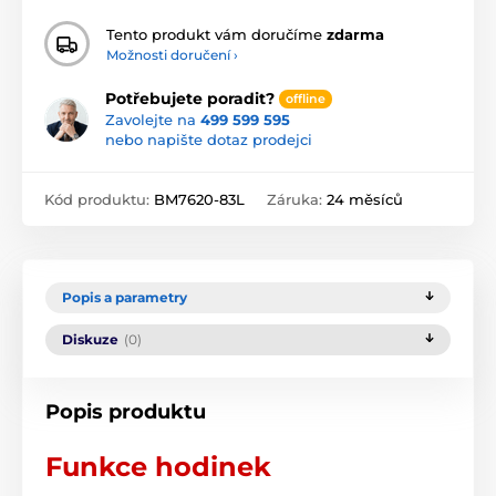
Tento produkt vám doručíme
zdarma
Možnosti doručení ›
Potřebujete poradit?
offline
Zavolejte na
499 599 595
nebo napište dotaz prodejci
Kód produktu:
BM7620-83L
Záruka:
24 měsíců
Popis a parametry
Diskuze
(0)
Popis produktu
Funkce hodinek