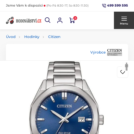
499 599 595
Jsme Vám k dispozici
(Po-Pá 8:30-17, So 8:30-11:30)
0
Menu
Úvod
Hodinky
Citizen
Výrobce