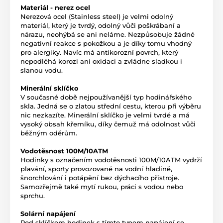
Materiál - nerez ocel
Nerezová ocel (Stainless steel) je velmi odolný
materiál, který je tvrdý, odolný vůči poškrábaní a
nárazu, neohýbá se ani neláme. Nezpůsobuje žádné
negativní reakce s pokožkou a je díky tomu vhodný
pro alergiky. Navíc má antikorozní povrch, který
nepodléhá korozi ani oxidaci a zvládne sladkou i
slanou vodu.
Minerální sklíčko
V současné době nejpoužívanější typ hodinářského
skla. Jedná se o zlatou střední cestu, kterou při výběru
nic nezkazíte. Minerální sklíčko je velmi tvrdé a má
vysoký obsah křemíku, díky čemuž má odolnost vůči
běžným oděrům.
Vodotěsnost 100M/10ATM
Hodinky s označením vodotěsnosti 100M/10ATM vydrží
plavání, sporty provozované na vodní hladině,
šnorchlování i potápění bez dýchacího přístroje.
Samozřejmě také mytí rukou, práci s vodou nebo
sprchu.
Solární napájení
Pod sklíčkem hodinek s tímto typem napájení se