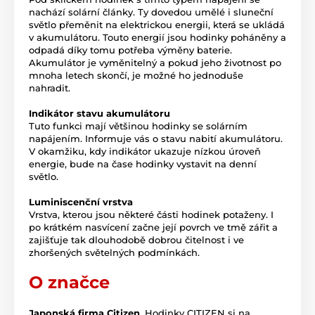
nachází solární články. Ty dovedou umělé i sluneční
světlo přeměnit na elektrickou energii, která se ukládá
v akumulátoru. Touto energií jsou hodinky poháněny a
odpadá díky tomu potřeba výměny baterie.
Akumulátor je vyměnitelný a pokud jeho životnost po
mnoha letech skončí, je možné ho jednoduše
nahradit.
Indikátor stavu akumulátoru
Tuto funkci mají většinou hodinky se solárním
napájením. Informuje vás o stavu nabití akumulátoru.
V okamžiku, kdy indikátor ukazuje nízkou úroveň
energie, bude na čase hodinky vystavit na denní
světlo.
Luminiscenční vrstva
Vrstva, kterou jsou některé části hodinek potaženy. I
po krátkém nasvícení začne její povrch ve tmě zářit a
zajišťuje tak dlouhodobě dobrou čitelnost i ve
zhoršených světelných podmínkách.
O značce
Japonská firma Citizen
. Hodinky CITIZEN si na