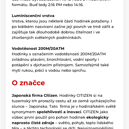
formátu. Buď tedy 2:16 PM nebo 14:16.
Luminiscenční vrstva
Vrstva, kterou jsou některé části hodinek potaženy. I
po krátkém nasvícení začne její povrch ve tmě zářit a
zajišťuje tak dlouhodobě dobrou čitelnost i ve
zhoršených světelných podmínkách.
Vodotěsnost 200M/20ATM
Hodinky s označením vodotěsnosti 200M/20ATM
zvládnou plavání, šnorchlování, vodní sporty i
potápění s dýchacím přístrojem. Samozřejmě také
mytí rukou, práci s vodou nebo sprchu.
O značce
Japonská firma Citizen
. Hodinky CITIZEN si na
tuzemský trh prorazily cestu až ze země vycházejícího
slunce – Japonska. Tato firma je v hodinářském světě
synonymem
spolehlivosti a inovací
. CITIZEN jako
vůbec první použil pro pohon hodinek
ekologicky
naprosto čisté zdroje
– světlo, pohyb, teplo lidského
těla – a těchto technologií se drží. Nejvýznamnějšími