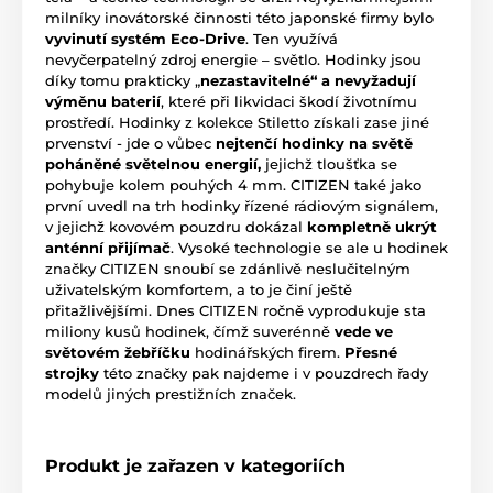
milníky inovátorské činnosti této japonské firmy bylo
vyvinutí systém Eco-Drive
. Ten využívá
nevyčerpatelný zdroj energie – světlo. Hodinky jsou
díky tomu prakticky „
nezastavitelné“ a nevyžadují
výměnu baterií
, které při likvidaci škodí životnímu
prostředí. Hodinky z kolekce Stiletto získali zase jiné
prvenství - jde o vůbec
nejtenčí hodinky na světě
poháněné světelnou energií,
jejichž tloušťka se
pohybuje kolem pouhých 4 mm. CITIZEN také jako
první uvedl na trh hodinky řízené rádiovým signálem,
v jejichž kovovém pouzdru dokázal
kompletně ukrýt
anténní přijímač
. Vysoké technologie se ale u hodinek
značky CITIZEN snoubí se zdánlivě neslučitelným
uživatelským komfortem, a to je činí ještě
přitažlivějšími. Dnes CITIZEN ročně vyprodukuje sta
miliony kusů hodinek, čímž suverénně
vede ve
světovém žebříčku
hodinářských firem.
Přesné
strojky
této značky pak najdeme i v pouzdrech řady
modelů jiných prestižních značek.
Produkt je zařazen v kategoriích