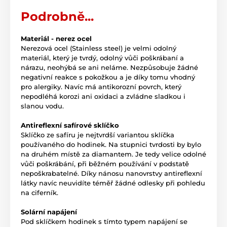
Podrobně...
Materiál - nerez ocel
Nerezová ocel (Stainless steel) je velmi odolný
materiál, který je tvrdý, odolný vůči poškrábaní a
nárazu, neohýbá se ani neláme. Nezpůsobuje žádné
negativní reakce s pokožkou a je díky tomu vhodný
pro alergiky. Navíc má antikorozní povrch, který
nepodléhá korozi ani oxidaci a zvládne sladkou i
slanou vodu.
Antireflexní safírové sklíčko
Sklíčko ze safíru je nejtvrdší variantou sklíčka
používaného do hodinek. Na stupnici tvrdosti by bylo
na druhém místě za diamantem. Je tedy velice odolné
vůči poškrábání, při běžném používání v podstatě
nepoškrabatelné. Díky nánosu nanovrstvy antireflexní
látky navíc neuvidíte téměř žádné odlesky při pohledu
na ciferník.
Solární napájení
Pod sklíčkem hodinek s tímto typem napájení se