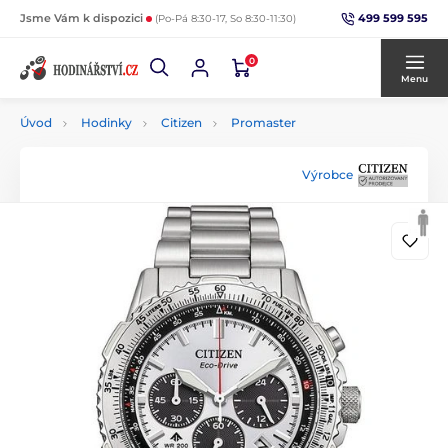
499 599 595
Jsme Vám k dispozici
(Po-Pá 8:30-17, So 8:30-11:30)
0
Menu
Úvod
Hodinky
Citizen
Promaster
Výrobce