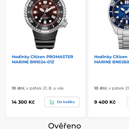
Hodinky Citizen PROMASTER
Hodinky Citize
MARINE BN1024-01Z
MARINE BN0260
10 dní
,
v pátek 21. 8. u vás
10 dní
,
v pátek 21
14 300 Kč
9 400 Kč
Do košíku
Ověřeno