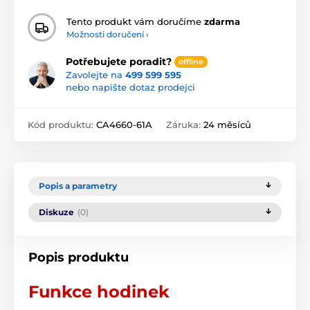
Tento produkt vám doručíme
zdarma
Možnosti doručení ›
Potřebujete poradit?
offline
Zavolejte na
499 599 595
nebo napište dotaz prodejci
Kód produktu:
CA4660-61A
Záruka:
24 měsíců
Popis a parametry
Diskuze
(0)
Popis produktu
Funkce hodinek