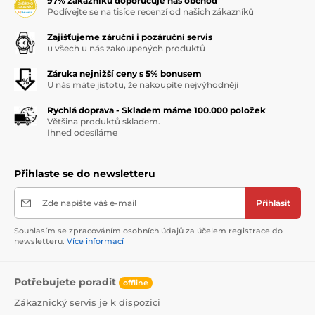
97% zákazníků doporučuje náš obchod
Podívejte se na tisíce recenzí od našich zákazníků
Zajišťujeme záruční i pozáruční servis
u všech u nás zakoupených produktů
Záruka nejnižší ceny s 5% bonusem
U nás máte jistotu, že nakoupíte nejvýhodněji
Rychlá doprava - Skladem máme 100.000 položek
Většina produktů skladem.
Ihned odesíláme
Přihlaste se do newsletteru
Zde napište váš e-mail
Přihlásit
Souhlasím se zpracováním osobních údajů za účelem registrace do
newsletteru.
Více informací
Potřebujete poradit
offline
Zákaznický servis je k dispozici