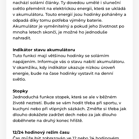
nachází solární články. Ty dovedou umělé i sluneční
světlo přeměnit na elektrickou energii, která se ukládá
v akumulátoru. Touto energií jsou hodinky poháněny a
odpadá díky tomu potřeba výměny baterie.
Akumulátor je vyměnitelný a pokud jeho životnost po
mnoha letech skončí, je možné ho jednoduše
nahradit.
Indikátor stavu akumulátoru
Tuto funkci mají většinou hodinky se solárním
napájením. Informuje vás o stavu nabití akumulátoru.
V okamžiku, kdy indikátor ukazuje nízkou úroveň
energie, bude na čase hodinky vystavit na denní
světlo.
Stopky
Jednoduchá funkce stopek, která se ale v běžném
životě neztratí. Bude se vám hodit třeba při sportu, v
kuchyni nebo při vtipných sázkách. Změřte si třeba jak
dlouho dokážete zadržet dech nebo za jak dlouho
doběhnete na druhý konec hřiště.
12/24 hodinový režim času
Čas může být zobrazován ve 12 nebo 24 hodinovém