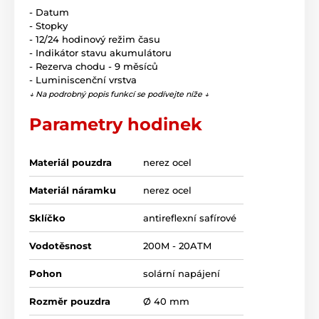
- Datum
- Stopky
- 12/24 hodinový režim času
- Indikátor stavu akumulátoru
- Rezerva chodu - 9 měsíců
- Luminiscenční vrstva
↓ Na podrobný popis funkcí se podívejte níže ↓
Parametry hodinek
Materiál pouzdra
nerez ocel
Materiál náramku
nerez ocel
Sklíčko
antireflexní safírové
Vodotěsnost
200M - 20ATM
Pohon
solární napájení
Rozměr pouzdra
Ø 40 mm