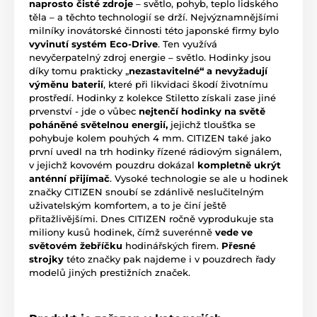
naprosto čisté zdroje
– světlo, pohyb, teplo lidského
těla – a těchto technologií se drží. Nejvýznamnějšími
milníky inovátorské činnosti této japonské firmy bylo
vyvinutí systém Eco-Drive
. Ten využívá
nevyčerpatelný zdroj energie – světlo. Hodinky jsou
díky tomu prakticky „
nezastavitelné“ a nevyžadují
výměnu baterií
, které při likvidaci škodí životnímu
prostředí. Hodinky z kolekce Stiletto získali zase jiné
prvenství - jde o vůbec
nejtenčí hodinky na světě
poháněné světelnou energií,
jejichž tloušťka se
pohybuje kolem pouhých 4 mm. CITIZEN také jako
první uvedl na trh hodinky řízené rádiovým signálem,
v jejichž kovovém pouzdru dokázal
kompletně ukrýt
anténní přijímač
. Vysoké technologie se ale u hodinek
značky CITIZEN snoubí se zdánlivě neslučitelným
uživatelským komfortem, a to je činí ještě
přitažlivějšími. Dnes CITIZEN ročně vyprodukuje sta
miliony kusů hodinek, čímž suverénně
vede ve
světovém žebříčku
hodinářských firem.
Přesné
strojky
této značky pak najdeme i v pouzdrech řady
modelů jiných prestižních značek.