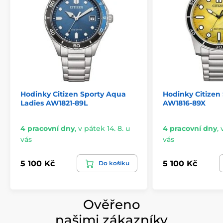
Hodinky Citizen Sporty Aqua
Hodinky Citizen
Ladies AW1821-89L
AW1816-89X
4 pracovní dny
,
v pátek 14. 8. u
4 pracovní dny
,
vás
vás
5 100 Kč
5 100 Kč
Do košíku
Ověřeno
našimi zákazníky