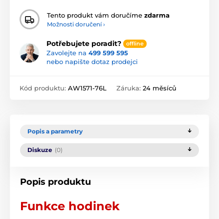
Tento produkt vám doručíme
zdarma
Možnosti doručení ›
Potřebujete poradit?
offline
Zavolejte na
499 599 595
nebo napište dotaz prodejci
Kód produktu:
AW1571-76L
Záruka:
24 měsíců
Popis a parametry
Diskuze
(0)
Popis produktu
Funkce hodinek