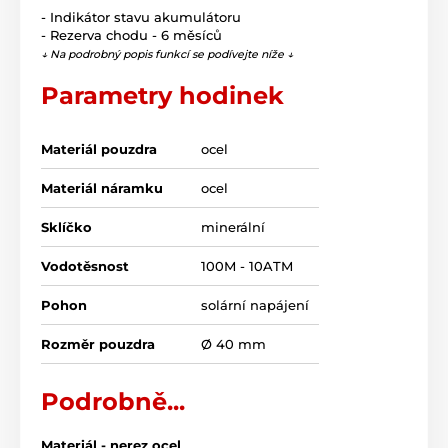
- Indikátor stavu akumulátoru
- Rezerva chodu - 6 měsíců
↓ Na podrobný popis funkcí se podívejte níže ↓
Parametry hodinek
Materiál pouzdra
ocel
Materiál náramku
ocel
Sklíčko
minerální
Vodotěsnost
100M - 10ATM
Pohon
solární napájení
Rozměr pouzdra
Ø 40 mm
Podrobně...
Materiál - nerez ocel