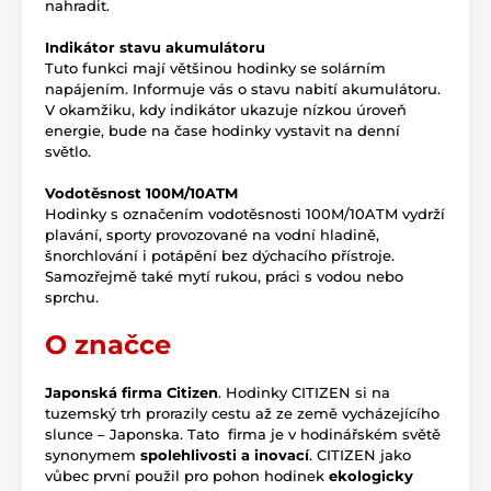
nahradit.
Indikátor stavu akumulátoru
Tuto funkci mají většinou hodinky se solárním
napájením. Informuje vás o stavu nabití akumulátoru.
V okamžiku, kdy indikátor ukazuje nízkou úroveň
energie, bude na čase hodinky vystavit na denní
světlo.
Vodotěsnost 100M/10ATM
Hodinky s označením vodotěsnosti 100M/10ATM vydrží
plavání, sporty provozované na vodní hladině,
šnorchlování i potápění bez dýchacího přístroje.
Samozřejmě také mytí rukou, práci s vodou nebo
sprchu.
O značce
Japonská firma Citizen
. Hodinky CITIZEN si na
tuzemský trh prorazily cestu až ze země vycházejícího
slunce – Japonska. Tato firma je v hodinářském světě
synonymem
spolehlivosti a inovací
. CITIZEN jako
vůbec první použil pro pohon hodinek
ekologicky