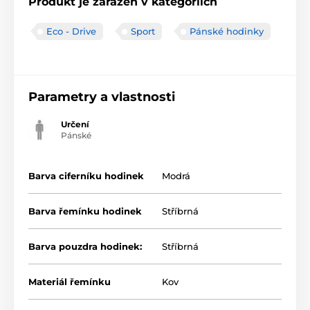
Produkt je zařazen v kategoriích
Eco - Drive
Sport
Pánské hodinky
Parametry a vlastnosti
Určení
Pánské
Barva ciferníku hodinek
Modrá
Barva řemínku hodinek
Stříbrná
Barva pouzdra hodinek:
Stříbrná
Materiál řemínku
Kov