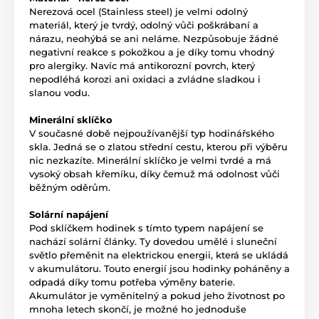
Nerezová ocel (Stainless steel) je velmi odolný
materiál, který je tvrdý, odolný vůči poškrábaní a
nárazu, neohýbá se ani neláme. Nezpůsobuje žádné
negativní reakce s pokožkou a je díky tomu vhodný
pro alergiky. Navíc má antikorozní povrch, který
nepodléhá korozi ani oxidaci a zvládne sladkou i
slanou vodu.
Minerální sklíčko
V současné době nejpoužívanější typ hodinářského
skla. Jedná se o zlatou střední cestu, kterou při výběru
nic nezkazíte. Minerální sklíčko je velmi tvrdé a má
vysoký obsah křemíku, díky čemuž má odolnost vůči
běžným oděrům.
Solární napájení
Pod sklíčkem hodinek s tímto typem napájení se
nachází solární články. Ty dovedou umělé i sluneční
světlo přeměnit na elektrickou energii, která se ukládá
v akumulátoru. Touto energií jsou hodinky poháněny a
odpadá díky tomu potřeba výměny baterie.
Akumulátor je vyměnitelný a pokud jeho životnost po
mnoha letech skončí, je možné ho jednoduše