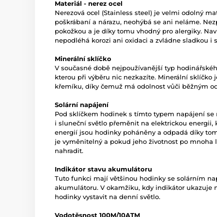
Materiál - nerez ocel
Nerezová ocel (Stainless steel) je velmi odolný mate
poškrábaní a nárazu, neohýbá se ani neláme. Nez
pokožkou a je díky tomu vhodný pro alergiky. Naví
nepodléhá korozi ani oxidaci a zvládne sladkou i 
Minerální sklíčko
V současné době nejpoužívanější typ hodinářského 
kterou při výběru nic nezkazíte. Minerální sklíčko
křemíku, díky čemuž má odolnost vůči běžným o
Solární napájení
Pod sklíčkem hodinek s tímto typem napájení se 
i sluneční světlo přeměnit na elektrickou energii,
energií jsou hodinky poháněny a odpadá díky to
je vyměnitelný a pokud jeho životnost po mnoha 
nahradit.
Indikátor stavu akumulátoru
Tuto funkci mají většinou hodinky se solárním na
akumulátoru. V okamžiku, kdy indikátor ukazuje 
hodinky vystavit na denní světlo.
Vodotěsnost 100M/10ATM