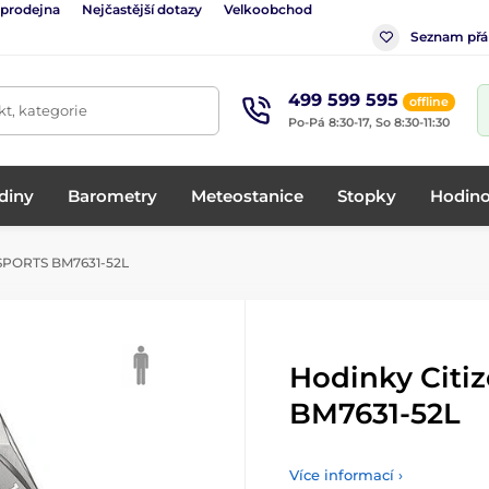
 prodejna
Nejčastější dotazy
Velkoobchod
Seznam přá
499 599 595
offline
t, kategorie
Po-Pá 8:30-17, So 8:30-11:30
diny
Barometry
Meteostanice
Stopky
Hodino
 SPORTS BM7631-52L
Hodinky Citi
BM7631-52L
Více informací ›