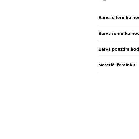
Barva ciferníku ho
Barva řemínku ho
Barva pouzdra hod
Materiál řemínku