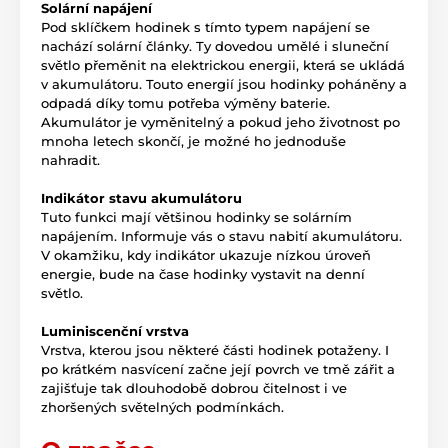
Solární napájení
Pod sklíčkem hodinek s tímto typem napájení se
nachází solární články. Ty dovedou umělé i sluneční
světlo přeměnit na elektrickou energii, která se ukládá
v akumulátoru. Touto energií jsou hodinky poháněny a
odpadá díky tomu potřeba výměny baterie.
Akumulátor je vyměnitelný a pokud jeho životnost po
mnoha letech skončí, je možné ho jednoduše
nahradit.
Indikátor stavu akumulátoru
Tuto funkci mají většinou hodinky se solárním
napájením. Informuje vás o stavu nabití akumulátoru.
V okamžiku, kdy indikátor ukazuje nízkou úroveň
energie, bude na čase hodinky vystavit na denní
světlo.
Luminiscenční vrstva
Vrstva, kterou jsou některé části hodinek potaženy. I
po krátkém nasvícení začne její povrch ve tmě zářit a
zajišťuje tak dlouhodobě dobrou čitelnost i ve
zhoršených světelných podmínkách.