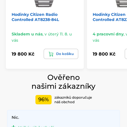
Hodinky Citizen Radio
Hodinky Citizen
Controlled AT8238-84L
Controlled AT8
Skladem u nás
,
v úterý 11. 8. u
4 pracovní dny
,
vás
vás
19 800 Kč
19 800 Kč
Do košíku
Ověřeno
našimi zákazníky
zákazníků doporučuje
96%
náš obchod
Nic.