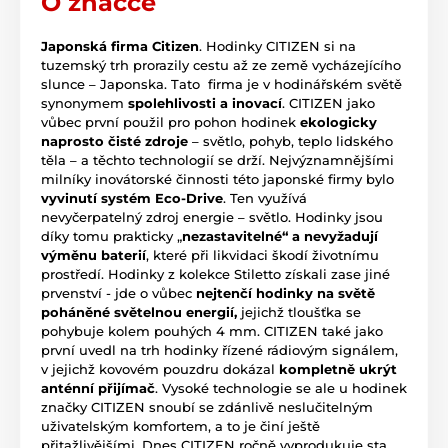
O značce
Japonská firma Citizen
. Hodinky CITIZEN si na
tuzemský trh prorazily cestu až ze země vycházejícího
slunce – Japonska. Tato firma je v hodinářském světě
synonymem
spolehlivosti a inovací
. CITIZEN jako
vůbec první použil pro pohon hodinek
ekologicky
naprosto čisté zdroje
– světlo, pohyb, teplo lidského
těla – a těchto technologií se drží. Nejvýznamnějšími
milníky inovátorské činnosti této japonské firmy bylo
vyvinutí systém Eco-Drive
. Ten využívá
nevyčerpatelný zdroj energie – světlo. Hodinky jsou
díky tomu prakticky „
nezastavitelné“ a nevyžadují
výměnu baterií
, které při likvidaci škodí životnímu
prostředí. Hodinky z kolekce Stiletto získali zase jiné
prvenství - jde o vůbec
nejtenčí hodinky na světě
poháněné světelnou energií,
jejichž tloušťka se
pohybuje kolem pouhých 4 mm. CITIZEN také jako
první uvedl na trh hodinky řízené rádiovým signálem,
v jejichž kovovém pouzdru dokázal
kompletně ukrýt
anténní přijímač
. Vysoké technologie se ale u hodinek
značky CITIZEN snoubí se zdánlivě neslučitelným
uživatelským komfortem, a to je činí ještě
přitažlivějšími. Dnes CITIZEN ročně vyprodukuje sta