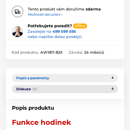
Tento produkt vám doručíme
zdarma
Možnosti doručení ›
Potřebujete poradit?
offline
Zavolejte na
499 599 595
nebo napište dotaz prodejci
Kód produktu:
AW1811-82X
Záruka:
24 měsíců
Popis a parametry
Diskuze
(0)
Popis produktu
Funkce hodinek