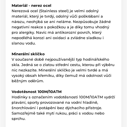
Materiál - nerez ocel
Nerezová ocel (Stainless steel) je velmi odolný
materiál, který je tvrdý, odolný vůči poškrábaní a
nárazu, neohýbá se ani neláme. Nezpůsobuje žádné
negativní reakce s pokožkou a je díky tomu vhodný
pro alergiky. Navíc má antikorozní povrch, který
nepodléhá korozi ani oxidaci a zvládne sladkou i
slanou vodu.
Minerální sklíčko
V současné době nejpoužívanější typ hodinářského
skla. Jedná se o zlatou střední cestu, kterou při výběru
nic nezkazíte. Minerální sklíčko je velmi tvrdé a má
vysoký obsah křemíku, díky čemuž má odolnost vůči
běžným oděrům.
Vodotěsnost 100M/10ATM
Hodinky s označením vodotěsnosti 100M/10ATM vydrží
plavání, sporty provozované na vodní hladině,
šnorchlování i potápění bez dýchacího přístroje.
Samozřejmě také mytí rukou, práci s vodou nebo
sprchu.