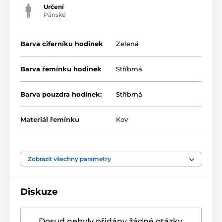
Určení
Pánské
Barva ciferníku hodinek
Zelená
Barva řemínku hodinek
Stříbrná
Barva pouzdra hodinek:
Stříbrná
Materiál řemínku
Kov
Zobrazit všechny parametry
Diskuze
Dosud nebyly přidány žádné otázky.