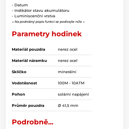
- Datum
- Indikátor stavu akumulátoru
- Luminiscenční vrstva
↓ Na podrobný popis funkcí se podívejte níže ↓
Parametry hodinek
Materiál pouzdra
nerez ocel
Materiál náramku
nerez ocel
Sklíčko
minerální
Vodotěsnost
100M - 10ATM
Pohon
solární napájení
Průměr pouzdra
Ø 41,5 mm
Podrobně...