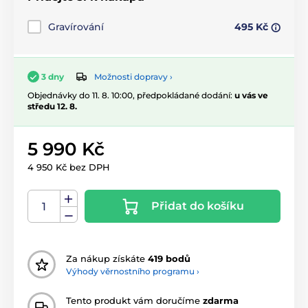
Gravírování
495 Kč
Možnosti dopravy ›
3 dny
Objednávky do 11. 8. 10:00, předpokládané dodání:
u vás ve
středu 12. 8.
5 990 Kč
4 950 Kč bez DPH
Přidat do košíku
Za nákup získáte
419 bodů
Výhody věrnostního programu ›
Tento produkt vám doručíme
zdarma