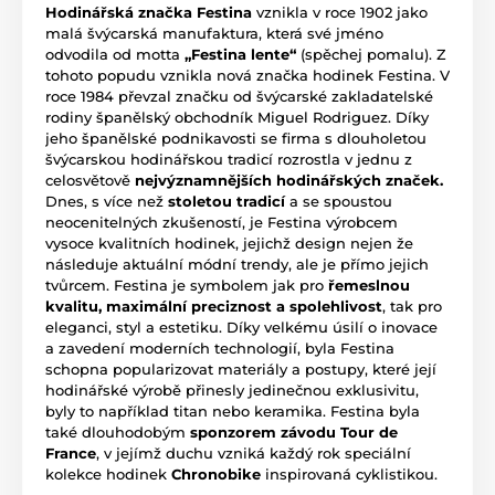
Hodinářská značka Festina
vznikla v roce 1902 jako
malá švýcarská manufaktura, která své jméno
odvodila od motta
„Festina lente“
(spěchej pomalu). Z
tohoto popudu vznikla nová značka hodinek Festina. V
roce 1984 převzal značku od švýcarské zakladatelské
rodiny španělský obchodník Miguel Rodriguez. Díky
jeho španělské podnikavosti se firma s dlouholetou
švýcarskou hodinářskou tradicí rozrostla v jednu z
celosvětově
nejvýznamnějších hodinářských značek.
Dnes, s více než
stoletou tradicí
a se spoustou
neocenitelných zkušeností, je Festina výrobcem
vysoce kvalitních hodinek, jejichž design nejen že
následuje aktuální módní trendy, ale je přímo jejich
tvůrcem. Festina je symbolem jak pro
řemeslnou
kvalitu, maximální preciznost a spolehlivost
, tak pro
eleganci, styl a estetiku. Díky velkému úsilí o inovace
a zavedení moderních technologií, byla Festina
schopna popularizovat materiály a postupy, které její
hodinářské výrobě přinesly jedinečnou exklusivitu,
byly to například titan nebo keramika. Festina byla
také dlouhodobým
sponzorem závodu Tour de
France
, v jejímž duchu vzniká každý rok speciální
kolekce hodinek
Chronobike
inspirovaná cyklistikou.