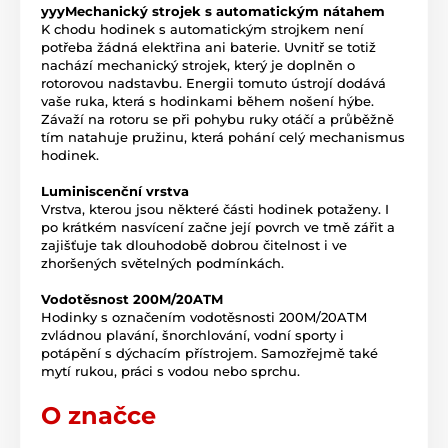
yyyMechanický strojek s automatickým nátahem
K chodu hodinek s automatickým strojkem není
potřeba žádná elektřina ani baterie. Uvnitř se totiž
nachází mechanický strojek, který je doplněn o
rotorovou nadstavbu. Energii tomuto ústrojí dodává
vaše ruka, která s hodinkami během nošení hýbe.
Závaží na rotoru se při pohybu ruky otáčí a průběžně
tím natahuje pružinu, která pohání celý mechanismus
hodinek.
Luminiscenční vrstva
Vrstva, kterou jsou některé části hodinek potaženy. I
po krátkém nasvícení začne její povrch ve tmě zářit a
zajišťuje tak dlouhodobě dobrou čitelnost i ve
zhoršených světelných podmínkách.
Vodotěsnost 200M/20ATM
Hodinky s označením vodotěsnosti 200M/20ATM
zvládnou plavání, šnorchlování, vodní sporty i
potápění s dýchacím přístrojem. Samozřejmě také
mytí rukou, práci s vodou nebo sprchu.
O značce