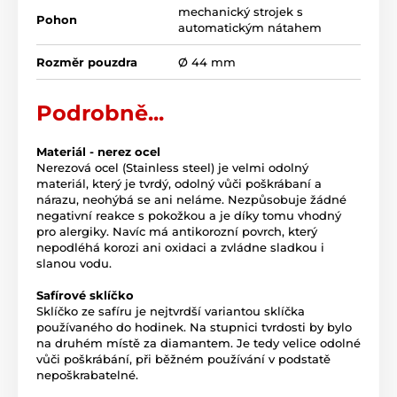
mechanický strojek s
Pohon
automatickým nátahem
Rozměr pouzdra
Ø 44 mm
Podrobně...
Materiál - nerez ocel
Nerezová ocel (Stainless steel) je velmi odolný
materiál, který je tvrdý, odolný vůči poškrábaní a
nárazu, neohýbá se ani neláme. Nezpůsobuje žádné
negativní reakce s pokožkou a je díky tomu vhodný
pro alergiky. Navíc má antikorozní povrch, který
nepodléhá korozi ani oxidaci a zvládne sladkou i
slanou vodu.
Safírové sklíčko
Sklíčko ze safíru je nejtvrdší variantou sklíčka
používaného do hodinek. Na stupnici tvrdosti by bylo
na druhém místě za diamantem. Je tedy velice odolné
vůči poškrábání, při běžném používání v podstatě
nepoškrabatelné.