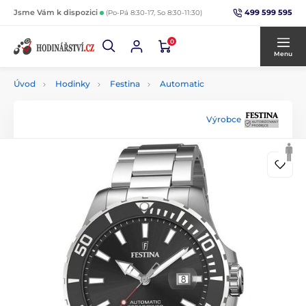
499 599 595
Jsme Vám k dispozici
(Po-Pá 8:30-17, So 8:30-11:30)
0
Menu
Úvod
Hodinky
Festina
Automatic
Výrobce