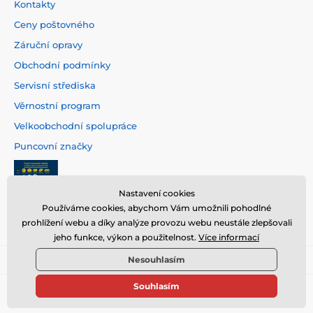
Kontakty
Ceny poštovného
Záruční opravy
Obchodní podmínky
Servisní střediska
Věrnostní program
Velkoobchodní spolupráce
Puncovní značky
Nastavení cookies
Používáme cookies, abychom Vám umožnili pohodlné
prohlížení webu a díky analýze provozu webu neustále zlepšovali
jeho funkce, výkon a použitelnost.
Více informací
Nesouhlasím
Souhlasím
© 2026 www.hodinarstvi.cz ⦁ E-shop vytvořila
SIMPLIA.cz