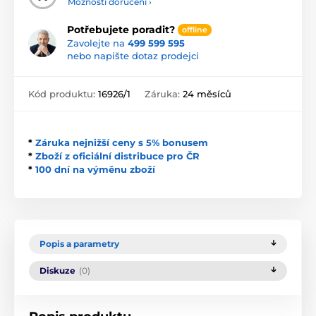
Možnosti doručení ›
Potřebujete poradit?
offline
Zavolejte na
499 599 595
nebo napište dotaz prodejci
Kód produktu:
16926/1
Záruka:
24 měsíců
*
Záruka nejnižší ceny s 5% bonusem
*
Zboží z oficiální distribuce pro ČR
*
100 dní na výměnu zboží
Popis a parametry
Diskuze
(0)