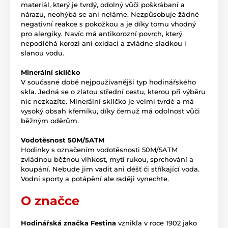
materiál, který je tvrdý, odolný vůči poškrábaní a
nárazu, neohýbá se ani neláme. Nezpůsobuje žádné
negativní reakce s pokožkou a je díky tomu vhodný
pro alergiky. Navíc má antikorozní povrch, který
nepodléhá korozi ani oxidaci a zvládne sladkou i
slanou vodu.
Minerální sklíčko
V současné době nejpoužívanější typ hodinářského
skla. Jedná se o zlatou střední cestu, kterou při výběru
nic nezkazíte. Minerální sklíčko je velmi tvrdé a má
vysoký obsah křemíku, díky čemuž má odolnost vůči
běžným oděrům.
Vodotěsnost 50M/5ATM
Hodinky s označením vodotěsnosti 50M/5ATM
zvládnou běžnou vlhkost, mytí rukou, sprchování a
koupání. Nebude jim vadit ani déšť či stříkající voda.
Vodní sporty a potápění ale raději vynechte.
O značce
Hodinářská značka Festina
vznikla v roce 1902 jako