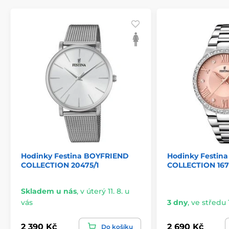
Hodinky Festina BOYFRIEND
Hodinky Festin
COLLECTION 20475/1
COLLECTION 167
Skladem u nás
,
v úterý 11. 8. u
vás
3 dny
,
ve středu 1
2 390 Kč
2 690 Kč
Do košíku