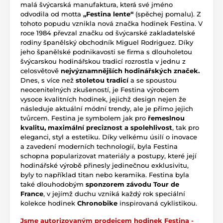
malá švýcarská manufaktura, která své jméno
odvodila od motta
„Festina lente“
(spěchej pomalu). Z
tohoto popudu vznikla nová značka hodinek Festina. V
roce 1984 převzal značku od švýcarské zakladatelské
rodiny španělský obchodník Miguel Rodriguez. Díky
jeho španělské podnikavosti se firma s dlouholetou
švýcarskou hodinářskou tradicí rozrostla v jednu z
celosvětově
nejvýznamnějších hodinářských značek.
Dnes, s více než
stoletou tradicí
a se spoustou
neocenitelných zkušeností, je Festina výrobcem
vysoce kvalitních hodinek, jejichž design nejen že
následuje aktuální módní trendy, ale je přímo jejich
tvůrcem. Festina je symbolem jak pro
řemeslnou
kvalitu, maximální preciznost a spolehlivost
, tak pro
eleganci, styl a estetiku. Díky velkému úsilí o inovace
a zavedení moderních technologií, byla Festina
schopna popularizovat materiály a postupy, které její
hodinářské výrobě přinesly jedinečnou exklusivitu,
byly to například titan nebo keramika. Festina byla
také dlouhodobým
sponzorem závodu Tour de
France
, v jejímž duchu vzniká každý rok speciální
kolekce hodinek
Chronobike
inspirovaná cyklistikou.
Jsme autorizovaným prodejcem hodinek Festina -