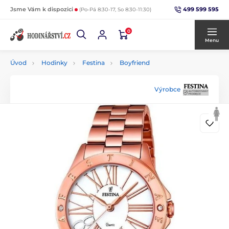
499 599 595
Jsme Vám k dispozici
(Po-Pá 8:30-17, So 8:30-11:30)
0
Menu
Úvod
Hodinky
Festina
Boyfriend
Výrobce