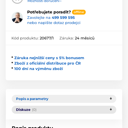
Možnosti doručení ›
Potřebujete poradit?
offline
Zavolejte na
499 599 595
nebo napište dotaz prodejci
Kód produktu:
20677/1
Záruka:
24 měsíců
*
Záruka nejnižší ceny s 5% bonusem
*
Zboží z oficiální distribuce pro ČR
*
100 dní na výměnu zboží
Popis a parametry
Diskuze
(0)