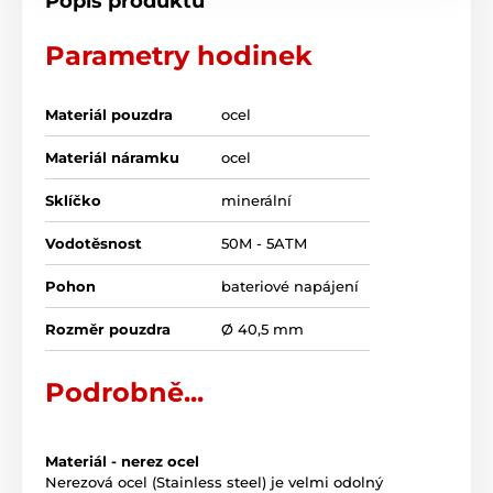
Popis produktu
Parametry hodinek
Materiál pouzdra
ocel
Materiál náramku
ocel
Sklíčko
minerální
Vodotěsnost
50M - 5ATM
Pohon
bateriové napájení
Rozměr pouzdra
Ø 40,5 mm
Podrobně...
Materiál - nerez ocel
Nerezová ocel (Stainless steel) je velmi odolný