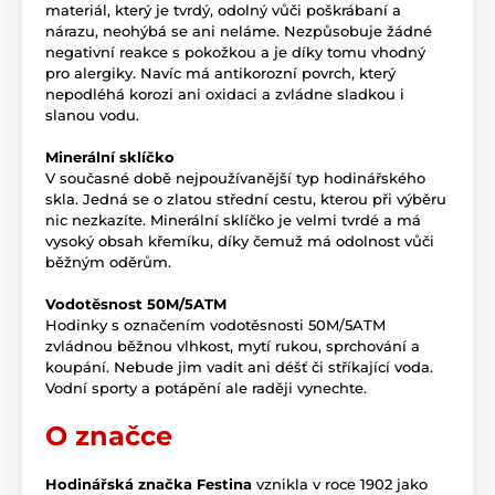
materiál, který je tvrdý, odolný vůči poškrábaní a
nárazu, neohýbá se ani neláme. Nezpůsobuje žádné
negativní reakce s pokožkou a je díky tomu vhodný
pro alergiky. Navíc má antikorozní povrch, který
nepodléhá korozi ani oxidaci a zvládne sladkou i
slanou vodu.
Minerální sklíčko
V současné době nejpoužívanější typ hodinářského
skla. Jedná se o zlatou střední cestu, kterou při výběru
nic nezkazíte. Minerální sklíčko je velmi tvrdé a má
vysoký obsah křemíku, díky čemuž má odolnost vůči
běžným oděrům.
Vodotěsnost 50M/5ATM
Hodinky s označením vodotěsnosti 50M/5ATM
zvládnou běžnou vlhkost, mytí rukou, sprchování a
koupání. Nebude jim vadit ani déšť či stříkající voda.
Vodní sporty a potápění ale raději vynechte.
O značce
Hodinářská značka Festina
vznikla v roce 1902 jako