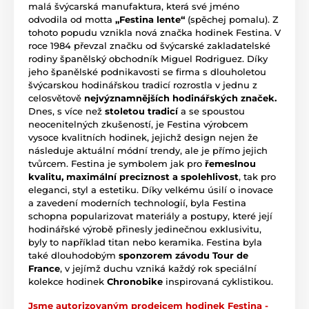
malá švýcarská manufaktura, která své jméno
odvodila od motta
„Festina lente“
(spěchej pomalu). Z
tohoto popudu vznikla nová značka hodinek Festina. V
roce 1984 převzal značku od švýcarské zakladatelské
rodiny španělský obchodník Miguel Rodriguez. Díky
jeho španělské podnikavosti se firma s dlouholetou
švýcarskou hodinářskou tradicí rozrostla v jednu z
celosvětově
nejvýznamnějších hodinářských značek.
Dnes, s více než
stoletou tradicí
a se spoustou
neocenitelných zkušeností, je Festina výrobcem
vysoce kvalitních hodinek, jejichž design nejen že
následuje aktuální módní trendy, ale je přímo jejich
tvůrcem. Festina je symbolem jak pro
řemeslnou
kvalitu, maximální preciznost a spolehlivost
, tak pro
eleganci, styl a estetiku. Díky velkému úsilí o inovace
a zavedení moderních technologií, byla Festina
schopna popularizovat materiály a postupy, které její
hodinářské výrobě přinesly jedinečnou exklusivitu,
byly to například titan nebo keramika. Festina byla
také dlouhodobým
sponzorem závodu Tour de
France
, v jejímž duchu vzniká každý rok speciální
kolekce hodinek
Chronobike
inspirovaná cyklistikou.
Jsme autorizovaným prodejcem hodinek Festina -