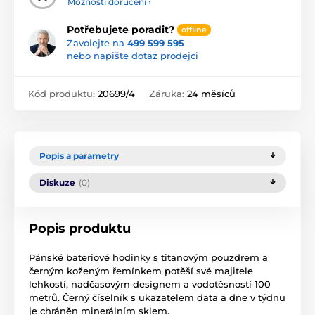
Možnosti doručení ›
Potřebujete poradit?
offline
Zavolejte na
499 599 595
nebo napište dotaz prodejci
Kód produktu:
20699/4
Záruka:
24 měsíců
Popis a parametry
Diskuze
(0)
Popis produktu
Pánské bateriové hodinky s titanovým pouzdrem a
černým koženým řemínkem potěší své majitele
lehkostí, nadčasovým designem a vodotěsností 100
metrů. Černý číselník s ukazatelem data a dne v týdnu
je chráněn minerálním sklem.