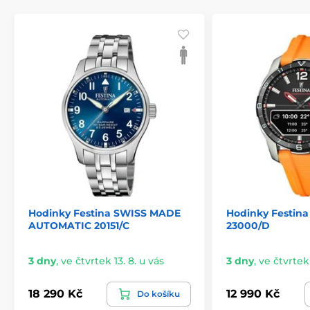
Hodinky Festina SWISS MADE
Hodinky Festin
AUTOMATIC 20151/C
23000/D
3 dny
,
ve čtvrtek 13. 8. u vás
3 dny
,
ve čtvrtek 
18 290 Kč
12 990 Kč
Do košíku