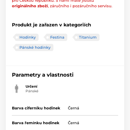
pro Českou republiku. S námi máte jistotu
originálního zboží
, záručního i pozáručního servisu.
Produkt je zařazen v kategoriích
Hodinky
Festina
Titanium
Pánské hodinky
Parametry a vlastnosti
Určení
Pánské
Barva ciferníku hodinek
Černá
Barva řemínku hodinek
Černá