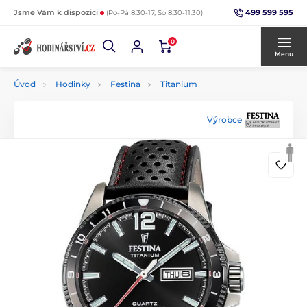
499 599 595
Jsme Vám k dispozici
(Po-Pá 8:30-17, So 8:30-11:30)
0
Menu
Úvod
Hodinky
Festina
Titanium
Výrobce