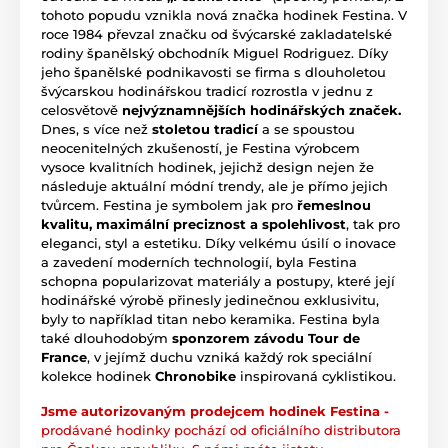
tohoto popudu vznikla nová značka hodinek Festina. V
roce 1984 převzal značku od švýcarské zakladatelské
rodiny španělský obchodník Miguel Rodriguez. Díky
jeho španělské podnikavosti se firma s dlouholetou
švýcarskou hodinářskou tradicí rozrostla v jednu z
celosvětově
nejvýznamnějších hodinářských značek.
Dnes, s více než
stoletou tradicí
a se spoustou
neocenitelných zkušeností, je Festina výrobcem
vysoce kvalitních hodinek, jejichž design nejen že
následuje aktuální módní trendy, ale je přímo jejich
tvůrcem. Festina je symbolem jak pro
řemeslnou
kvalitu, maximální preciznost a spolehlivost
, tak pro
eleganci, styl a estetiku. Díky velkému úsilí o inovace
a zavedení moderních technologií, byla Festina
schopna popularizovat materiály a postupy, které její
hodinářské výrobě přinesly jedinečnou exklusivitu,
byly to například titan nebo keramika. Festina byla
také dlouhodobým
sponzorem závodu Tour de
France
, v jejímž duchu vzniká každý rok speciální
kolekce hodinek
Chronobike
inspirovaná cyklistikou.
Jsme autorizovaným prodejcem hodinek Festina -
prodávané hodinky pochází od oficiálního distributora