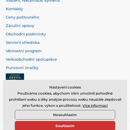
Vrácení, reklamace, výměna
Kontakty
Ceny poštovného
Záruční opravy
Obchodní podmínky
Servisní střediska
Věrnostní program
Velkoobchodní spolupráce
Puncovní značky
Nastavení cookies
Používáme cookies, abychom Vám umožnili pohodlné
prohlížení webu a díky analýze provozu webu neustále zlepšovali
jeho funkce, výkon a použitelnost.
Více informací
Nesouhlasím
Souhlasím
© 2026 www.hodinarstvi.cz ⦁ E-shop vytvořila
SIMPLIA.cz