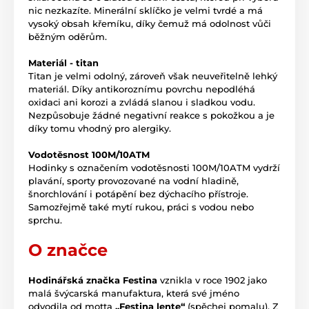
nic nezkazíte. Minerální sklíčko je velmi tvrdé a má
vysoký obsah křemíku, díky čemuž má odolnost vůči
běžným oděrům.
Materiál - titan
Titan je velmi odolný, zároveň však neuveřitelně lehký
materiál. Díky antikoroznímu povrchu nepodléhá
oxidaci ani korozi a zvládá slanou i sladkou vodu.
Nezpůsobuje žádné negativní reakce s pokožkou a je
díky tomu vhodný pro alergiky.
Vodotěsnost 100M/10ATM
Hodinky s označením vodotěsnosti 100M/10ATM vydrží
plavání, sporty provozované na vodní hladině,
šnorchlování i potápění bez dýchacího přístroje.
Samozřejmě také mytí rukou, práci s vodou nebo
sprchu.
O značce
Hodinářská značka Festina
vznikla v roce 1902 jako
malá švýcarská manufaktura, která své jméno
odvodila od motta
„Festina lente“
(spěchej pomalu). Z