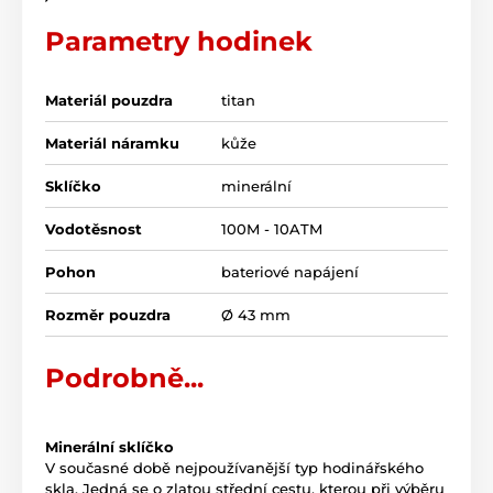
Parametry hodinek
Materiál pouzdra
titan
Materiál náramku
kůže
Sklíčko
minerální
Vodotěsnost
100M - 10ATM
Pohon
bateriové napájení
Rozměr pouzdra
Ø 43 mm
Podrobně...
Minerální sklíčko
V současné době nejpoužívanější typ hodinářského
skla. Jedná se o zlatou střední cestu, kterou při výběru