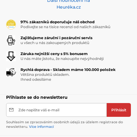
Další hodnocení na
Heuréka.cz
97% zákazníků doporučuje náš obchod
Podívejte se na tisíce recenzí od našich zákazníků
Zajišťujeme záruční i pozáruční servis
u všech u nás zakoupených produktů
Záruka nejnižší ceny s 5% bonusem
U nás máte jistotu, že nakoupíte nejvýhodněji
Rychlá doprava - Skladem máme 100.000 položek
Většina produktů skladem.
Ihned odesíláme
Přihlaste se do newsletteru
Zde napište váš e-mail
Přihlásit
Souhlasím se zpracováním osobních údajů za účelem registrace do
newsletteru.
Více informací