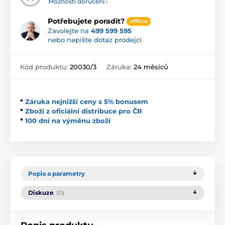
Možnosti doručení ›
Potřebujete poradit?
offline
Zavolejte na
499 599 595
nebo napište dotaz prodejci
Kód produktu:
20030/3
Záruka:
24 měsíců
*
Záruka nejnižší ceny s 5% bonusem
*
Zboží z oficiální distribuce pro ČR
*
100 dní na výměnu zboží
Popis a parametry
Diskuze
(0)