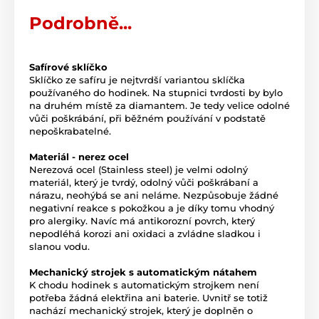
Podrobně...
Safírové sklíčko
Sklíčko ze safíru je nejtvrdší variantou sklíčka
používaného do hodinek. Na stupnici tvrdosti by bylo
na druhém místě za diamantem. Je tedy velice odolné
vůči poškrábání, při běžném používání v podstatě
nepoškrabatelné.
Materiál - nerez ocel
Nerezová ocel (Stainless steel) je velmi odolný
materiál, který je tvrdý, odolný vůči poškrábaní a
nárazu, neohýbá se ani neláme. Nezpůsobuje žádné
negativní reakce s pokožkou a je díky tomu vhodný
pro alergiky. Navíc má antikorozní povrch, který
nepodléhá korozi ani oxidaci a zvládne sladkou i
slanou vodu.
Mechanický strojek s automatickým nátahem
K chodu hodinek s automatickým strojkem není
potřeba žádná elektřina ani baterie. Uvnitř se totiž
nachází mechanický strojek, který je doplněn o