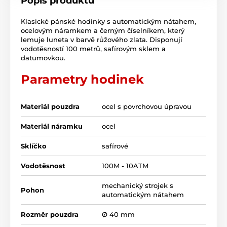
Popis produktu
Klasické pánské hodinky s automatickým nátahem,
ocelovým náramkem a černým číselníkem, který
lemuje luneta v barvě růžového zlata. Disponují
vodotěsností 100 metrů, safírovým sklem a
datumovkou.
Parametry hodinek
Materiál pouzdra
ocel s povrchovou úpravou
Materiál náramku
ocel
Sklíčko
safírové
Vodotěsnost
100M - 10ATM
mechanický strojek s
Pohon
automatickým nátahem
Rozměr pouzdra
Ø 40 mm