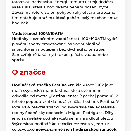
rotorovou nadstavbu. Energii tomuto ústrojí dodává
vaše ruka, která s hodinkami během nošení hýbe.
Závaží na rotoru se při pohybu ruky otáčí a průběžně
tím natahuje pružinu, která pohání celý mechanismus
hodinek.
Vodotěsnost 100M/10ATM
Hodinky s označením vodotěsnosti 100M/10ATM vydrží
plavání, sporty provozované na vodní hladině,
šnorchlování i potápění bez dýchacího přístroje.
Samozřejmě také mytí rukou, práci s vodou nebo
sprchu.
O značce
Hodinářská značka Festina
vznikla v roce 1902 jako
malá švýcarská manufaktura, která své jméno
odvodila od motta
„Festina lente“
(spěchej pomalu). Z
tohoto popudu vznikla nová značka hodinek Festina. V
roce 1984 převzal značku od švýcarské zakladatelské
rodiny španělský obchodník Miguel Rodriguez. Díky
jeho španělské podnikavosti se firma s dlouholetou
švýcarskou hodinářskou tradicí rozrostla v jednu z
celosvětově
nejvýznamnějších hodinářských značek.