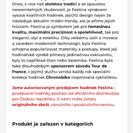
Dnes, s více než
stoletou tradicí
a se spoustou
neocenitelných zkušeností, je Festina výrobcem
vysoce kvalitních hodinek, jejichž design nejen že
následuje aktuální módní trendy, ale je přímo jejich
tvůrcem. Festina je symbolem jak pro
řemeslnou
kvalitu, maximální preciznost a spolehlivost
, tak pro
eleganci, styl a estetiku. Díky velkému úsilí o inovace
a zavedení moderních technologií, byla Festina
schopna popularizovat materiály a postupy, které její
hodinářské výrobě přinesly jedinečnou exklusivitu,
byly to například titan nebo keramika. Festina byla
také dlouhodobým
sponzorem závodu Tour de
France
, v jejímž duchu vzniká každý rok speciální
kolekce hodinek
Chronobike
inspirovaná cyklistikou.
Jsme autorizovaným prodejcem hodinek Festina -
prodávané hodinky pochází od oficiálního distributora
pro Českou republiku. S námi máte jistotu
originálního zboží
, záručního i pozáručního servisu.
Produkt je zařazen v kategoriích