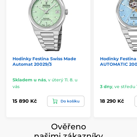
Hodinky Festina Swiss Made
Hodinky Festin
Automat 20029/3
AUTOMATIC 200
Skladem u nás
,
v úterý 11. 8. u
vás
3 dny
,
ve středu 1
15 890 Kč
18 290 Kč
Do košíku
Ověřeno
našimi zákazníky