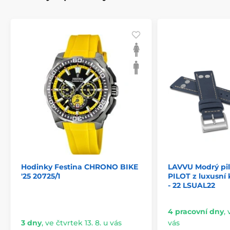
Hodinky Festina CHRONO BIKE
LAVVU Modrý pil
'25 20725/1
PILOT z luxusní
- 22 LSUAL22
4 pracovní dny
,
3 dny
,
ve čtvrtek 13. 8. u vás
vás