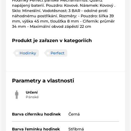
Hodinky Perfect pánské Mechanismus: Quartz
napájený baterií. Pouzdro: Kovové. Náramek: Kovový .
Sklo: Minerální. Vodotěsnost: 3 BAR - odolné proti
náhodnému postříkání. Rozměry: - Pouzdro: šířka 39
mm, výška 45 mm, tloušťka 8 mm - Ciferník: průměr
34 mm - Maximální obvod zápěstí 22 cm
Produkt je zařazen v kategoriích
Hodinky
Perfect
Parametry a vlastnosti
Určení
Pánské
Barva ciferníku hodinek
Černá
Barva řemínku hodinek
Stříbrná