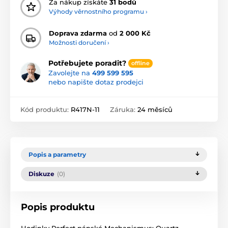
Za nákup získáte
31 bodů
Výhody věrnostního programu ›
Doprava zdarma
od
2 000 Kč
Možnosti doručení ›
Potřebujete poradit?
offline
Zavolejte na
499 599 595
nebo napište dotaz prodejci
Kód produktu:
R417N-11
Záruka:
24 měsíců
Popis a parametry
Diskuze
(0)
Popis produktu