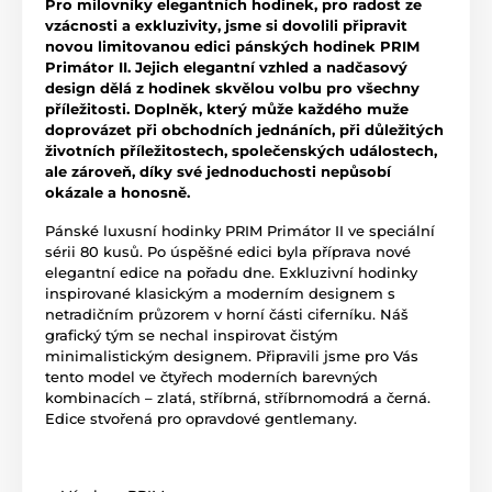
Pro milovníky elegantních hodinek, pro radost ze
vzácnosti a exkluzivity, jsme si dovolili připravit
novou limitovanou edici pánských hodinek PRIM
Primátor II. Jejich elegantní vzhled a nadčasový
design dělá z hodinek skvělou volbu pro všechny
příležitosti. Doplněk, který může každého muže
doprovázet při obchodních jednáních, při důležitých
životních příležitostech, společenských událostech,
ale zároveň, díky své jednoduchosti nepůsobí
okázale a honosně.
Pánské luxusní hodinky PRIM Primátor II ve speciální
sérii 80 kusů. Po úspěšné edici byla příprava nové
elegantní edice na pořadu dne. Exkluzivní hodinky
inspirované klasickým a moderním designem s
netradičním průzorem v horní části ciferníku. Náš
grafický tým se nechal inspirovat čistým
minimalistickým designem. Připravili jsme pro Vás
tento model ve čtyřech moderních barevných
kombinacích – zlatá, stříbrná, stříbrnomodrá a černá.
Edice stvořená pro opravdové gentlemany.