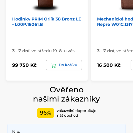
Hodinky PRIM Orlík 38 Bronz LE
Mechanické hod
- L00P.18061.B
Repre W01C.1317
3 - 7 dní
,
ve středu 19. 8. u vás
3 - 7 dní
,
ve střed
99 750 Kč
16 500 Kč
Do košíku
Ověřeno
našimi zákazníky
zákazníků doporučuje
96%
náš obchod
Nic.