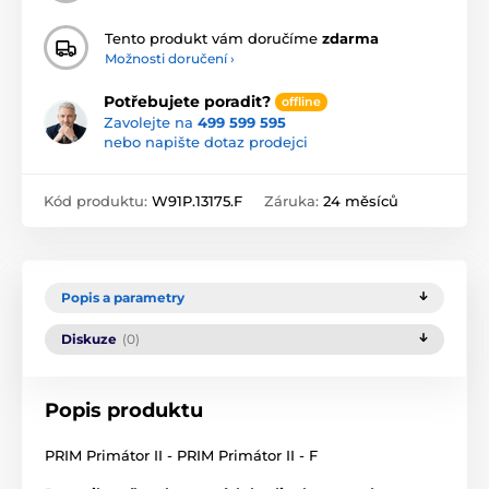
Tento produkt vám doručíme
zdarma
Možnosti doručení ›
Potřebujete poradit?
offline
Zavolejte na
499 599 595
nebo napište dotaz prodejci
Kód produktu:
W91P.13175.F
Záruka:
24 měsíců
Popis a parametry
Diskuze
(0)
Popis produktu
PRIM Primátor II - PRIM Primátor II - F