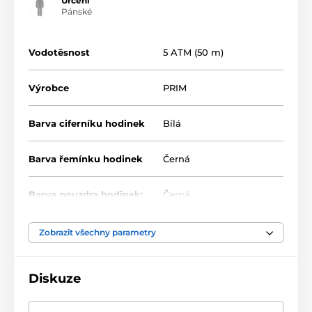
Určení
Pánské
Vodotěsnost
5 ATM (50 m)
Výrobce
PRIM
Barva ciferníku hodinek
Bílá
Barva řemínku hodinek
Černá
Barva pouzdra hodinek:
Černá
Materiál řemínku
Kov
Zobrazit všechny parametry
Diskuze