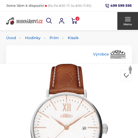
499 599 595
Jsme Vám k dispozici
(Po-Pá 8:30-17, So 8:30-11:30)
0
Menu
Úvod
Hodinky
Prim
Klasik
Výrobce