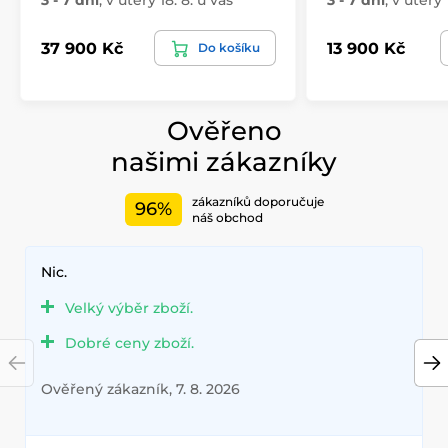
3 - 7 dní
,
v úterý 18. 8. u vás
3 - 7 dní
,
v úterý 
37 900 Kč
13 900 Kč
Do košíku
Ověřeno
našimi zákazníky
zákazníků doporučuje
96%
náš obchod
Nic.
Velký výběr zboží.
Dobré ceny zboží.
Ověřený zákazník, 7. 8. 2026