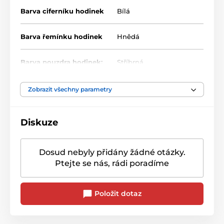
Barva ciferníku hodinek
Bílá
Barva řemínku hodinek
Hnědá
Barva pouzdra hodinek:
Stříbrná
Materiál řemínku
Kůže/Koženka
Zobrazit všechny parametry
Diskuze
Dosud nebyly přidány žádné otázky.
Ptejte se nás, rádi poradíme
Položit dotaz