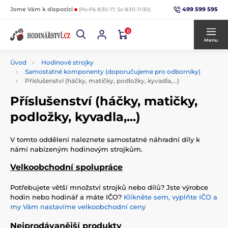
499 599 595
Jsme Vám k dispozici
(Po-Pá 8:30-17, So 8:30-11:30)
0
Menu
Úvod
Hodinové strojky
Samostatné komponenty (doporučujeme pro odborníky)
Příslušenství (háčky, matičky, podložky, kyvadla,...)
Příslušenství (háčky, matičky,
podložky, kyvadla,...)
V tomto oddělení naleznete samostatné náhradní díly k
námi nabízeným hodinovým strojkům.
Velkoobchodní spolupráce
Potřebujete větší množství strojků nebo dílů? Jste výrobce
hodin nebo hodinář a máte IČO?
Klikněte sem, vyplňte IČO a
my Vám nastavíme velkoobchodní ceny
Nejprodávanější produkty