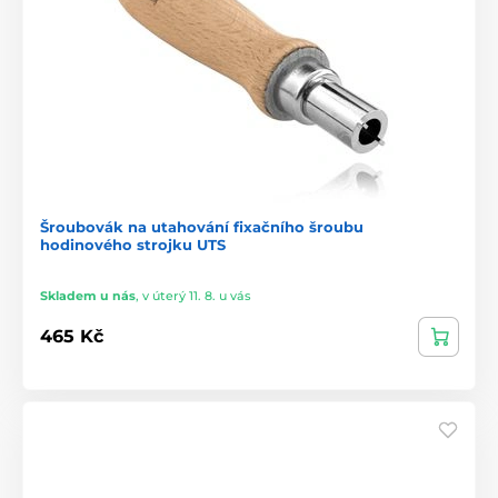
Šroubovák na utahování fixačního šroubu
hodinového strojku UTS
Skladem u nás
,
v úterý 11. 8. u vás
465 Kč