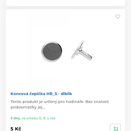
Koncová čepička HR_S - diblik
Tento produkt je určený pro hodináře. Bez znalosti
problematiky jej…
3 dny
,
ve středu 12. 8. u vás
5 Kč