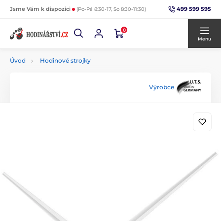
499 599 595
Jsme Vám k dispozici
(Po-Pá 8:30-17, So 8:30-11:30)
0
Menu
Úvod
Hodinové strojky
Výrobce