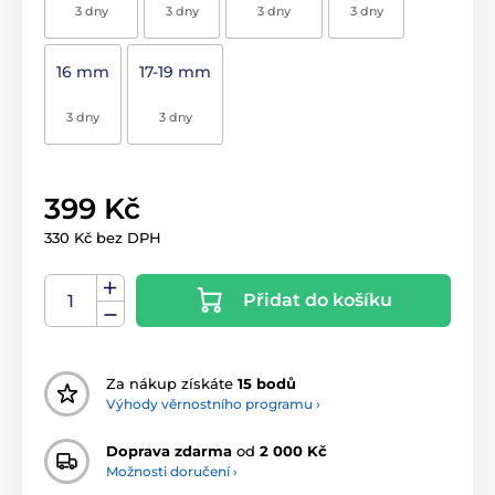
3 dny
3 dny
3 dny
3 dny
16 mm
17-19 mm
3 dny
3 dny
399 Kč
330 Kč bez DPH
Přidat do košíku
Za nákup získáte
15 bodů
Výhody věrnostního programu ›
Doprava zdarma
od
2 000 Kč
Možnosti doručení ›