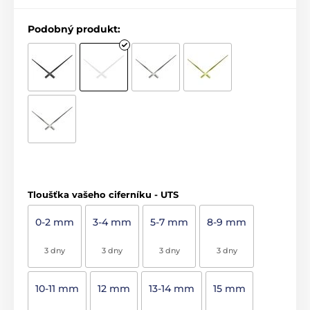
Podobný produkt:
Tloušťka vašeho ciferníku - UTS
0-2 mm
3-4 mm
5-7 mm
8-9 mm
3 dny
3 dny
3 dny
3 dny
10-11 mm
12 mm
13-14 mm
15 mm