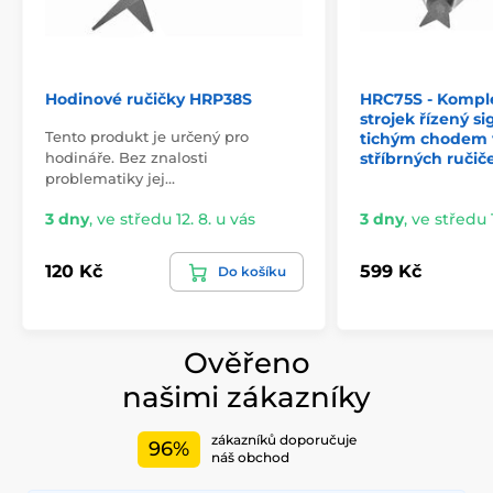
Hodinové ručičky HRP38S
HRC75S - Kompl
strojek řízený s
Tento produkt je určený pro
tichým chodem 
hodináře. Bez znalosti
stříbrných ručič
problematiky jej…
3 dny
,
ve středu 12. 8. u vás
3 dny
,
ve středu 1
120 Kč
599 Kč
Do košíku
Ověřeno
našimi zákazníky
zákazníků doporučuje
96%
náš obchod