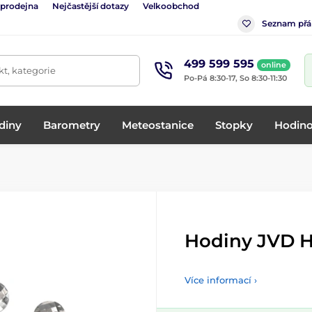
 prodejna
Nejčastější dotazy
Velkoobchod
Seznam přá
499 599 595
online
t, kategorie
Po-Pá 8:30-17, So 8:30-11:30
diny
Barometry
Meteostanice
Stopky
Hodino
Hodiny JVD H
Více informací ›