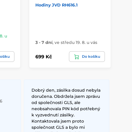
Hodiny JVD RH616.1
Ho
8. u
Sk
3 - 7 dní
,
ve středu 19. 8. u vás
vá
699 Kč
34
ošíku
Do košíku
Dobrý den, zásilka dosud nebyla
doručena. Obdržela jsem zprávu
26
od společnosti GLS, ale
neobsahovala PIN kód potřebný
k vyzvednutí zásilky.
Kontaktovala jsem proto
společnost GLS a bylo mi