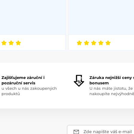
Zajišťujeme záruční i
Záruka nejnižší ceny 
pozáruční servis
bonusem
u všech u nás zakoupených
U nás máte jistotu, že
produktů
nakoupíte nejvýhodně
Zde napište váš e-mail