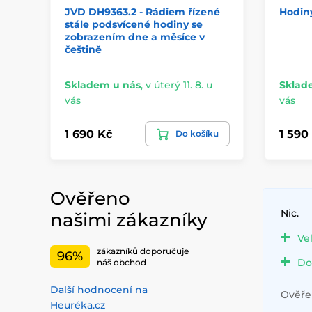
JVD DH9363.2 - Rádiem řízené
Hodiny
stále podsvícené hodiny se
zobrazením dne a měsíce v
češtině
Skladem u nás
,
v úterý 11. 8. u
Sklad
vás
vás
1 690 Kč
1 590
Do košíku
Ověřeno
Nic.
našimi zákazníky
Ve
zákazníků doporučuje
96%
Do
náš obchod
Další hodnocení na
Ověřen
Heuréka.cz