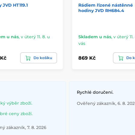
 JVD HT119.1
Rádiem řízené nástěnné
hodiny JVD RH684.4
em u nás
,
v úterý 11. 8. u
Skladem u nás
,
v úterý 11. 
vás
 Kč
869 Kč
Do košíku
Do k
Rychlé doručení.
lký výběr zboží.
Ověřený zákazník, 6. 8. 20
bré ceny zboží.
ý zákazník, 7. 8. 2026