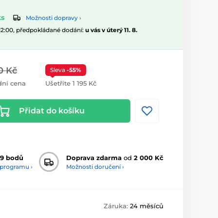
ks
Možnosti dopravy ›
 12:00, předpokládané dodání:
u vás v úterý 11. 8.
0 Kč
Sleva
-55%
ní cena
Ušetříte 1 195 Kč
Přidat do košíku
9 bodů
Doprava zdarma
od
2 000 Kč
 programu ›
Možnosti doručení ›
Záruka:
24 měsíců