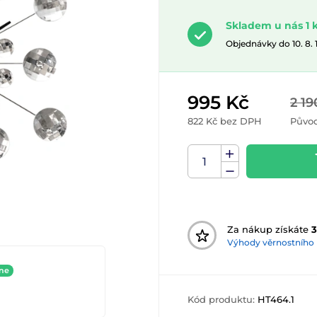
Skladem u nás 1 
Objednávky do 10. 8.
995 Kč
2 19
822 Kč bez DPH
Původ
Za nákup získáte
3
Výhody věrnostního
ine
Kód produktu:
HT464.1