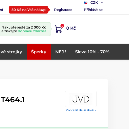
CZK
ní
50 Kč na Váš nákup
Registrace
Přihlásit se
0
Nakupte ještě za
2 000 Kč
0 Kč
a získejte
dopravu zdarma
vé strojky
Šperky
NEJ !
Sleva 10% - 70%
T464.1
Zobrazit další zboží ›