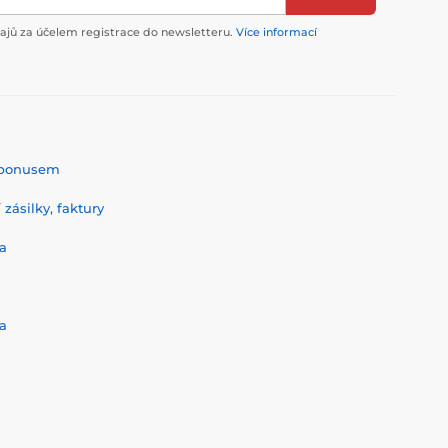
jů za účelem registrace do newsletteru.
Více informací
% bonusem
zásilky, faktury
a
a