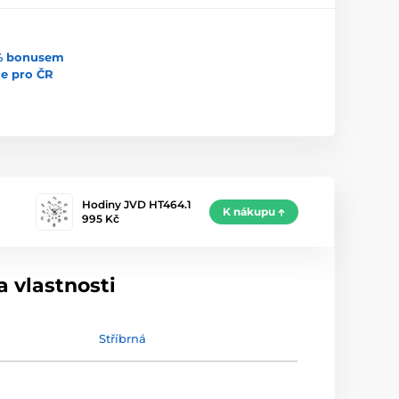
5% bonusem
uce pro ČR
Hodiny JVD HT464.1
K nákupu
995 Kč
 vlastnosti
Stříbrná