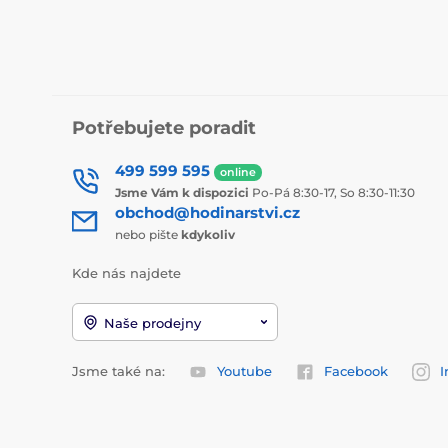
Potřebujete poradit
499 599 595
online
Jsme Vám k dispozici
Po-Pá 8:30-17, So 8:30-11:30
obchod@hodinarstvi.cz
nebo pište
kdykoliv
Kde nás najdete
Naše prodejny
Jsme také na:
Youtube
Facebook
I