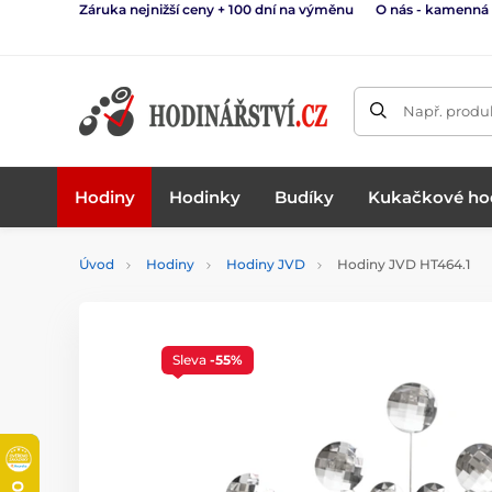
Záruka nejnižší ceny + 100 dní na výměnu
O nás - kamenná
Např. produk
Hodiny
Hodinky
Budíky
Kukačkové ho
Úvod
Hodiny
Hodiny JVD
Hodiny JVD HT464.1
Sleva
-55%