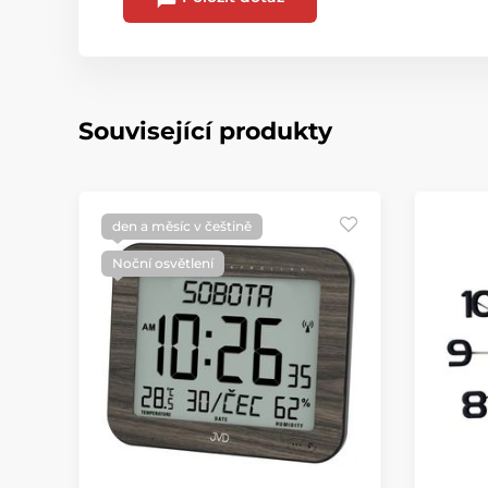
Související produkty
den a měsíc v češtině
Noční osvětlení