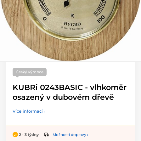
Český výrobce
KUBRi 0243BASIC - vlhkoměr
osazený v dubovém dřevě
Více informací ›
Možnosti dopravy ›
2 - 3 týdny