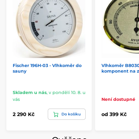
Fischer 196H-03 - Vlhkoměr do
Vlhkoměr B8030
sauny
komponent na 
Skladem u nás
,
v pondělí 10. 8. u
vás
Není dostupné
2 290 Kč
od 399 Kč
Do košíku