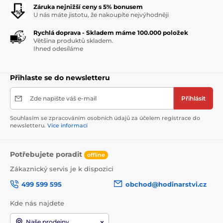
Záruka nejnižší ceny s 5% bonusem
U nás máte jistotu, že nakoupíte nejvýhodněji
Rychlá doprava - Skladem máme 100.000 položek
Většina produktů skladem.
Ihned odesíláme
Přihlaste se do newsletteru
Zde napište váš e-mail
Přihlásit
Souhlasím se zpracováním osobních údajů za účelem registrace do
newsletteru.
Více informací
Potřebujete poradit
offline
Zákaznický servis je k dispozici
499 599 595
obchod@hodinarstvi.cz
Kde nás najdete
Naše prodejny