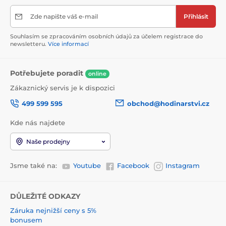
Zde napište váš e-mail
Přihlásit
Souhlasím se zpracováním osobních údajů za účelem registrace do
newsletteru.
Více informací
Potřebujete poradit
online
Zákaznický servis je k dispozici
499 599 595
obchod@hodinarstvi.cz
Kde nás najdete
Naše prodejny
Jsme také na:
Youtube
Facebook
Instagram
DŮLEŽITÉ ODKAZY
Záruka nejnižší ceny s 5%
bonusem