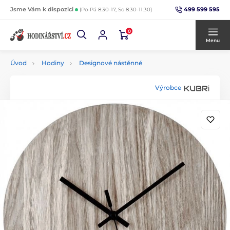
499 599 595
Jsme Vám k dispozici
(Po-Pá 8:30-17, So 8:30-11:30)
0
Menu
Úvod
Hodiny
Designové nástěnné
Výrobce