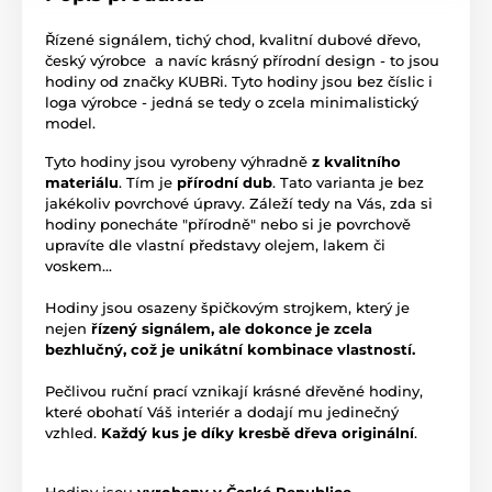
Řízené signálem, tichý chod, kvalitní dubové dřevo,
český výrobce a navíc krásný přírodní design - to jsou
hodiny od značky KUBRi. Tyto hodiny jsou bez číslic i
loga výrobce - jedná se tedy o zcela minimalistický
model.
Tyto hodiny jsou vyrobeny výhradně
z kvalitního
materiálu
. Tím je
přírodní dub
. Tato varianta je bez
jakékoliv povrchové úpravy. Záleží tedy na Vás, zda si
hodiny ponecháte "přírodně" nebo si je povrchově
upravíte dle vlastní představy olejem, lakem či
voskem...
Hodiny jsou osazeny špičkovým strojkem, který je
nejen
řízený signálem, ale dokonce je zcela
bezhlučný, což je unikátní kombinace vlastností.
Pečlivou ruční prací vznikají krásné dřevěné hodiny,
které obohatí Váš interiér a dodají mu jedinečný
vzhled.
Každý kus je díky kresbě dřeva originální
.