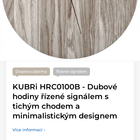
Doprava zdarma
Řízené signálem
KUBRi HRC0100B - Dubové
hodiny řízené signálem s
tichým chodem a
minimalistickým designem
Více informací ›