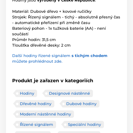
Hodiny jsou
vyrobeny v České Republice
.
Materiál: Dubové dřevo + kovové ručičky
Strojek: Řízený signálem - tichý - absolutně přesný čas
- automatické přeřízení při změně času
Bateriový pohon - 1x tužková baterie (AA) - není
součástí
Průměr hodin: 31,5 cm
Tloušťka dřevěné desky: 2 cm
Další hodiny řízené signálem
s tichým chodem
můžete prohlédnout zde.
Produkt je zařazen v kategoriích
Hodiny
Designové nástěnné
Dřevěné hodiny
Dubové hodiny
Moderní nástěnné hodiny
Řízené signálem
Speciální hodiny