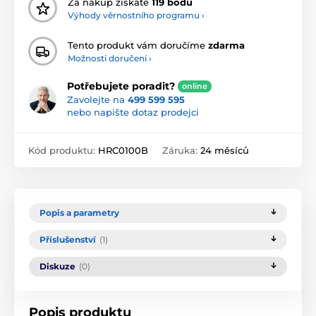
Za nákup získáte
119 bodů
Výhody věrnostního programu ›
Tento produkt vám doručíme
zdarma
Možnosti doručení ›
Potřebujete poradit?
online
Zavolejte na
499 599 595
nebo napište dotaz prodejci
Kód produktu:
HRC0100B
Záruka:
24 měsíců
Popis a parametry
Příslušenství
(1)
Diskuze
(0)
Popis produktu