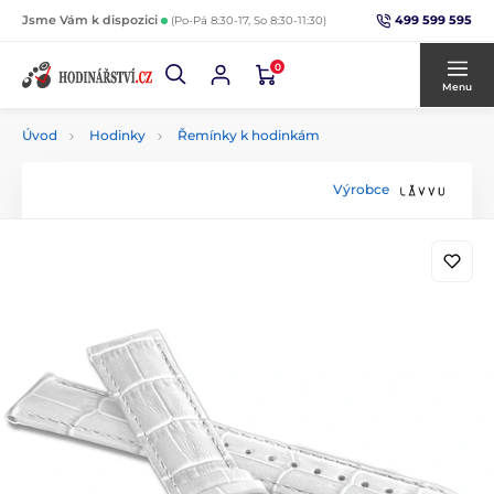
499 599 595
Jsme Vám k dispozici
(Po-Pá 8:30-17, So 8:30-11:30)
0
Menu
Úvod
Hodinky
Řemínky k hodinkám
Výrobce