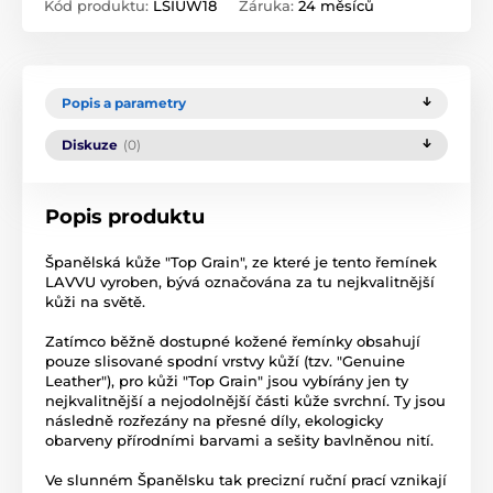
Kód produktu:
LSIUW18
Záruka:
24 měsíců
Popis a parametry
Diskuze
(0)
Popis produktu
Španělská kůže "Top Grain", ze které je tento řemínek
LAVVU vyroben, bývá označována za tu nejkvalitnější
kůži na světě.
Zatímco běžně dostupné kožené řemínky obsahují
pouze slisované spodní vrstvy kůží (tzv. "Genuine
Leather"), pro kůži "Top Grain" jsou vybírány jen ty
nejkvalitnější a nejodolnější části kůže svrchní. Ty jsou
následně rozřezány na přesné díly, ekologicky
obarveny přírodními barvami a sešity bavlněnou nití.
Ve slunném Španělsku tak precizní ruční prací vznikají