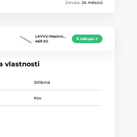
Záruka:
24 měsíců
LAVVU Masivní…
K nákupu
469 Kč
 vlastnosti
Stříbrná
Kov