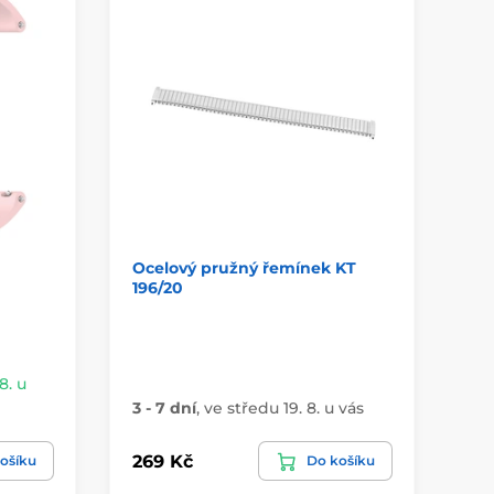
Ocelový pružný řemínek KT
Če
196/20
ků
8. u
3 - 7 dní
,
ve středu 19. 8. u vás
3 
269 Kč
49
ošíku
Do košíku