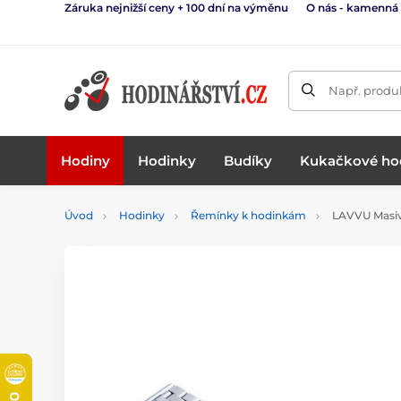
Záruka nejnižší ceny + 100 dní na výměnu
O nás - kamenná
Např. produk
Hodiny
Hodinky
Budíky
Kukačkové ho
Úvod
Hodinky
Řemínky k hodinkám
LAVVU Masivn