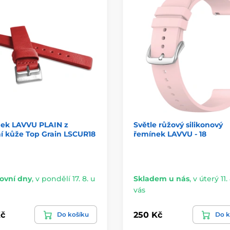
ek LAVVU PLAIN z
Světle růžový silikonový
í kůže Top Grain LSCUR18
řemínek LAVVU - 18
ovní dny
,
v pondělí 17. 8. u
Skladem u nás
,
v úterý 11. 
vás
č
250 Kč
Do košíku
Do k