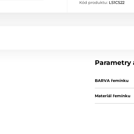
Kód produktu:
LS1CS22
Parametry a
BARVA řemínku
Materiál řemínku