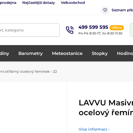
 prodejna
Nejčastější dotazy
Velkoobchod
Seznam přá
499 599 595
offline
t, kategorie
Po-Pá 8:30-17, So 8:30-11:30
diny
Barometry
Meteostanice
Stopky
Hodino
í stříbrný ocelový řemínek - 22
LAVVU Masivn
ocelový řemín
Více informací ›