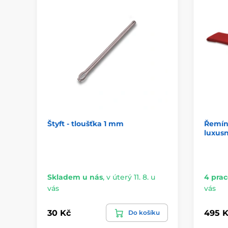
Štyft - tloušťka 1 mm
Řemín
luxusn
Skladem u nás
,
v úterý 11. 8. u
4 prac
vás
vás
30 Kč
495 K
Do košíku