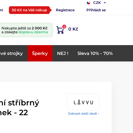
CZK
ní
50 Kč na Váš nákup
Registrace
Přihlásit se
0
Nakupte ještě za
2 000 Kč
0 Kč
a získejte
dopravu zdarma
vé strojky
Šperky
NEJ !
Sleva 10% - 70%
í stříbrný
ek - 22
Zobrazit další zboží ›