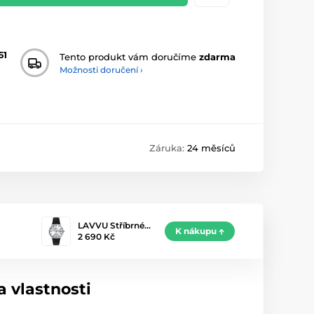
61
Tento produkt vám doručíme
zdarma
Možnosti doručení ›
Záruka:
24 měsíců
LAVVU Stříbrné…
K nákupu
2 690 Kč
 vlastnosti