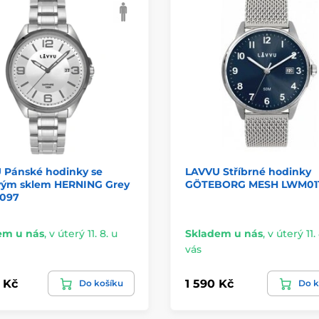
 Pánské hodinky se
LAVVU Stříbrné hodinky
ovým sklem HERNING Grey
GÖTEBORG MESH LWM01
097
em u nás
,
v úterý 11. 8. u
Skladem u nás
,
v úterý 11. 
vás
 Kč
1 590 Kč
Do košíku
Do k