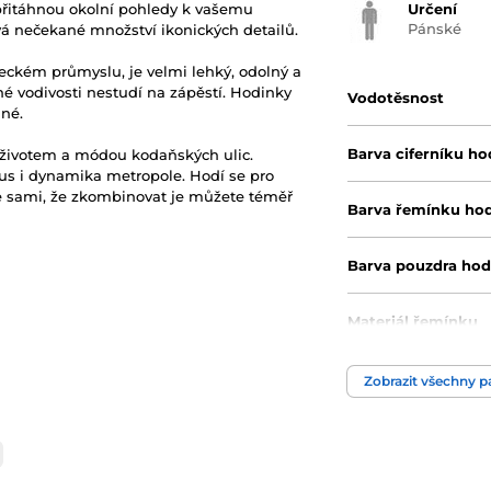
itáhnou okolní pohledy k vašemu
Určení
Pánské
vá nečekané množství ikonických detailů.
eteckém průmyslu, je velmi lehký, odolný a
lné vodivosti nestudí na zápěstí. Hodinky
Vodotěsnost
lné.
Barva ciferníku ho
y životem a módou kodaňských ulic.
us i dynamika metropole. Hodí se pro
jte sami, že zkombinovat je můžete téměř
Barva řemínku ho
Barva pouzdra hod
Materiál řemínku
Zobrazit všechny 