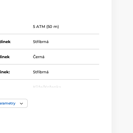
5 ATM (50 m)
dinek
Stříbrná
dinek
Černá
inek:
Stříbrná
Kůže/Koženka
parametry