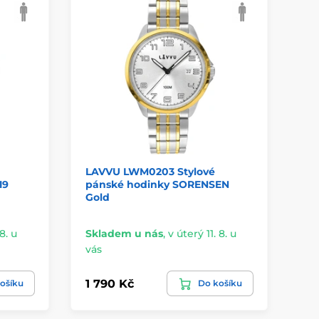
LAVVU LWM0203 Stylové
LA
19
pánské hodinky SORENSEN
TR
Gold
8. u
Skladem u nás
,
v úterý 11. 8. u
Sk
vás
vá
1 790 Kč
1 
ošíku
Do košíku