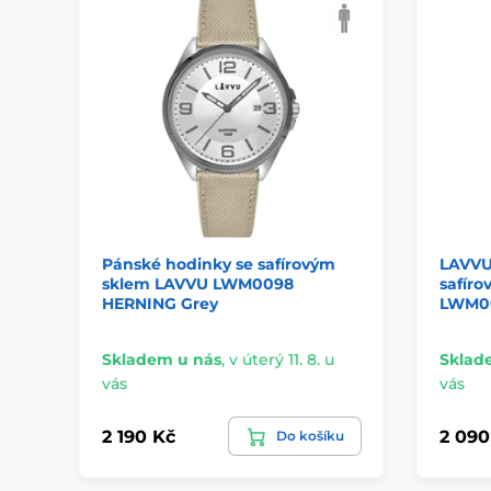
Pánské hodinky se safírovým
LAVVU
sklem LAVVU LWM0098
safír
HERNING Grey
LWM0
Skladem u nás
,
v úterý 11. 8. u
Sklad
vás
vás
2 190 Kč
2 090
Do košíku