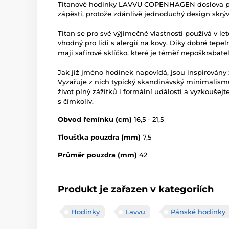
Titanové hodinky LAVVU COPENHAGEN doslova př
zápěstí, protože zdánlivě jednoduchý design skrý
Titan se pro své výjimečné vlastnosti používá v l
vhodný pro lidi s alergií na kovy. Díky dobré tepe
mají safírové sklíčko, které je téměř nepoškrabate
Jak již jméno hodinek napovídá, jsou inspirován
Vyzařuje z nich typický skandinávský minimalism
život plný zážitků i formální události a vyzkouše
s čímkoliv.
Obvod řemínku (cm)
16,5 - 21,5
Tloušťka pouzdra (mm)
7,5
Průměr pouzdra (mm)
42
Produkt je zařazen v kategoriích
Hodinky
Lavvu
Pánské hodinky