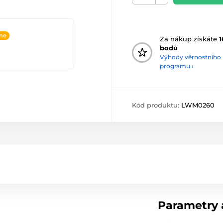
ine
Za nákup získáte
1
bodů
Výhody věrnostního
programu ›
Kód produktu:
LWM0260
Parametry a