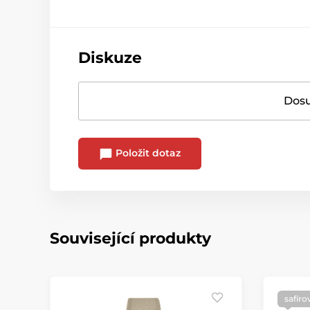
Diskuze
Dosu
Položit dotaz
Související produkty
safíro