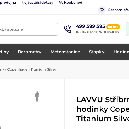
 prodejna
Nejčastější dotazy
Velkoobchod
Seznam přá
499 599 595
offline
t, kategorie
Po-Pá 8:30-17, So 8:30-11:30
diny
Barometry
Meteostanice
Stopky
Hodino
nky Copenhagen Titanium Silver
LAVVU Stříbr
hodinky Cop
Titanium Silv