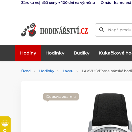
Záruka nejnižší ceny + 100 dní na výměnu
O nás - kamenná
Např. produk
Hodiny
Hodinky
Budíky
Kukačkové ho
Úvod
Hodinky
Lavvu
LAVVU Stříbrné pánské hodi
Doprava zdarma