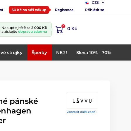
CZK
ní
50 Kč na Váš nákup
Registrace
Přihlásit se
0
Nakupte ještě za
2 000 Kč
0 Kč
a získejte
dopravu zdarma
vé strojky
Šperky
NEJ !
Sleva 10% - 70%
né pánské
enhagen
Zobrazit další zboží ›
er