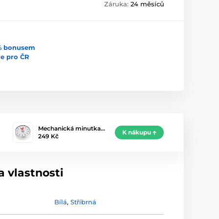
Záruka:
24 měsíců
5% bonusem
uce pro ČR
Mechanická minutka…
K nákupu
249 Kč
 vlastnosti
Bílá
,
Stříbrná