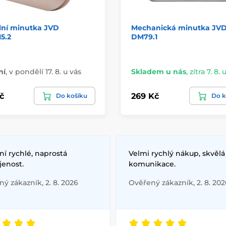
lní minutka JVD
Mechanická minutka JV
5.2
DM79.1
ní
,
v pondělí 17. 8. u vás
Skladem u nás
,
zítra 7. 8. 
č
269 Kč
Do košíku
Do k
í rychlé, naprostá
Velmi rychlý nákup, skvělá
jenost.
komunikace.
ý zákazník, 2. 8. 2026
Ověřený zákazník, 2. 8. 202