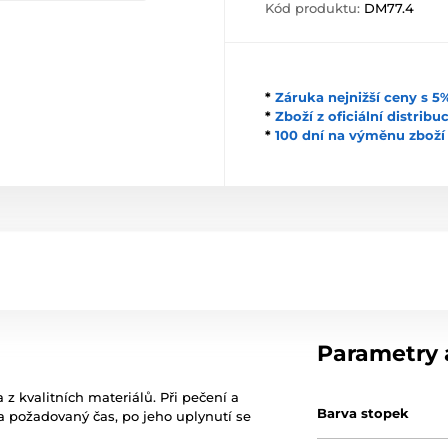
Kód produktu:
DM77.4
*
Záruka nejnižší ceny s 
*
Zboží z oficiální distrib
*
100 dní na výměnu zboží
Parametry a
 kvalitních materiálů. Při pečení a
Barva stopek
a požadovaný čas, po jeho uplynutí se