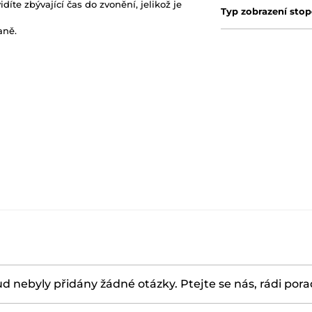
díte zbývající čas do zvonění, jelikož je
Typ zobrazení sto
aně.
d nebyly přidány žádné otázky. Ptejte se nás, rádi por