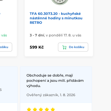
D
TFA 60.3073.20 - kuchyňské
Ku
nástěnné hodiny s minutkou
SR
RETRO
u vás
3 - 7 dní
,
v pondělí 17. 8. u vás
3 -
599 Kč
27
ošíku
Do košíku
Obchoduje se dobře, mají
pochopení a jsou milí. přidávám
výhodu.
6
Ověřený zákazník, 1. 8. 2026