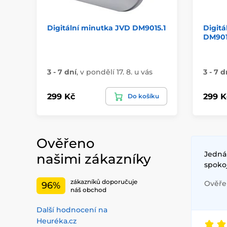
Digitální minutka JVD DM9015.1
Digitá
DM901
3 - 7 dní
,
v pondělí 17. 8. u vás
3 - 7 d
299 Kč
299 K
Do košíku
Ověřeno
Jednán
našimi zákazníky
spoko
zákazníků doporučuje
Ověřen
96%
náš obchod
Další hodnocení na
Heuréka.cz