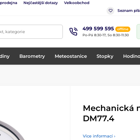
 prodejna
Nejčastější dotazy
Velkoobchod
Seznam přá
499 599 595
offline
t, kategorie
Po-Pá 8:30-17, So 8:30-11:30
diny
Barometry
Meteostanice
Stopky
Hodino
Mechanická 
DM77.4
Více informací ›