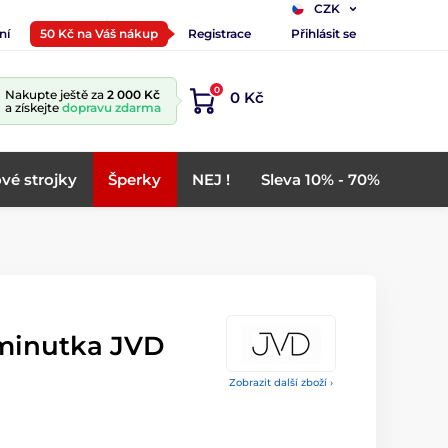
CZK
ní
50 Kč na Váš nákup
Registrace
Přihlásit se
0
Nakupte ještě za
2 000 Kč
0 Kč
a získejte
dopravu zdarma
vé strojky
Šperky
NEJ !
Sleva 10% - 70%
minutka JVD
Zobrazit další zboží ›