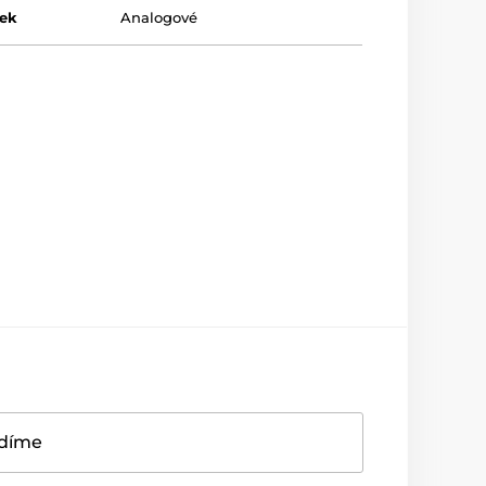
pek
Analogové
adíme