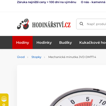
Záruka nejnižší ceny + 100 dní na výměnu
O nás - kamenná
Např. produk
Hodiny
Hodinky
Budíky
Kukačkové ho
Úvod
Stopky
Mechanická minutka JVD DM77.4