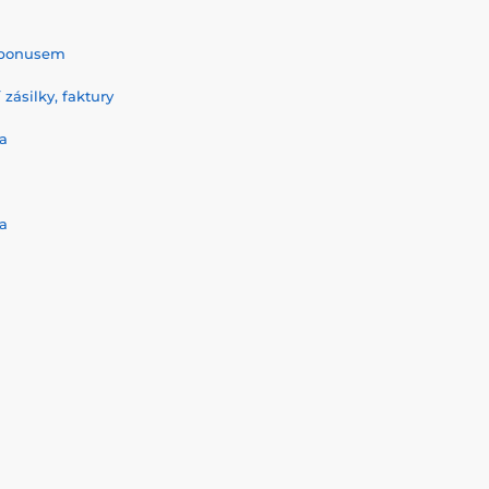
% bonusem
zásilky, faktury
a
a