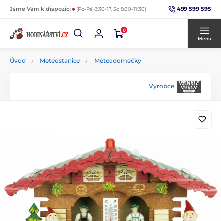
499 599 595
Jsme Vám k dispozici
(Po-Pá 8:30-17, So 8:30-11:30)
0
Menu
Úvod
Meteostanice
Meteodomečky
Výrobce