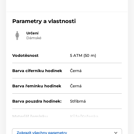
Parametry a vlastnosti
Určení
Dámské
Vodotěsnost
5 ATM (50 m)
Barva ciferníku hodinek
Černá
Barva řemínku hodinek
Černá
Barva pouzdra hodinek:
Stříbrná
Materiál řemínku
Kůže/Koženka
Zobrazit všechny parametry