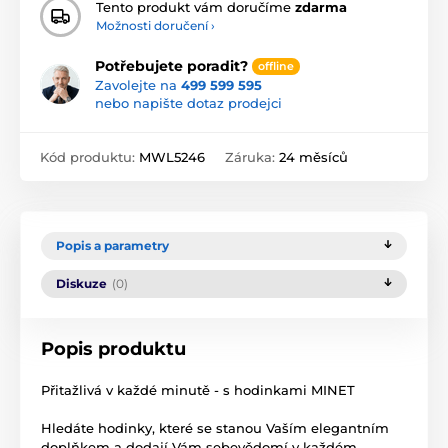
Tento produkt vám doručíme
zdarma
Možnosti doručení ›
Potřebujete poradit?
offline
Zavolejte na
499 599 595
nebo napište dotaz prodejci
Kód produktu:
MWL5246
Záruka:
24 měsíců
Popis a parametry
Diskuze
(0)
Popis produktu
Přitažlivá v každé minutě - s hodinkami MINET
Hledáte hodinky, které se stanou Vaším elegantním
doplňkem a dodají Vám sebevědomí v každém