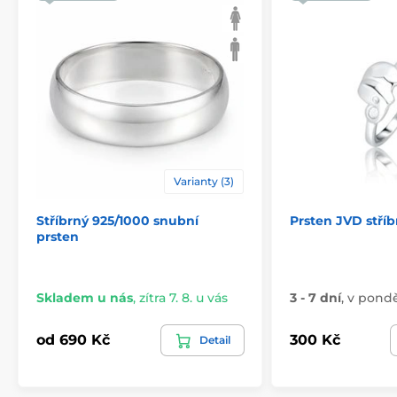
Varianty (3)
Stříbrný 925/1000 snubní
Prsten JVD stří
prsten
Skladem u nás
,
zítra 7. 8. u vás
3 - 7 dní
,
v ponděl
od 690 Kč
300 Kč
Detail