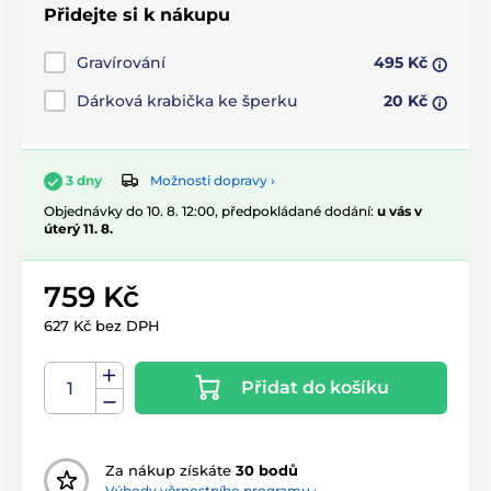
Přidejte si k nákupu
Gravírování
495 Kč
Dárková krabička ke šperku
20 Kč
Možnosti dopravy ›
3 dny
Objednávky do 10. 8. 12:00, předpokládané dodání:
u vás v
úterý 11. 8.
759 Kč
627 Kč bez DPH
Přidat do košíku
Za nákup získáte
30 bodů
Výhody věrnostního programu ›