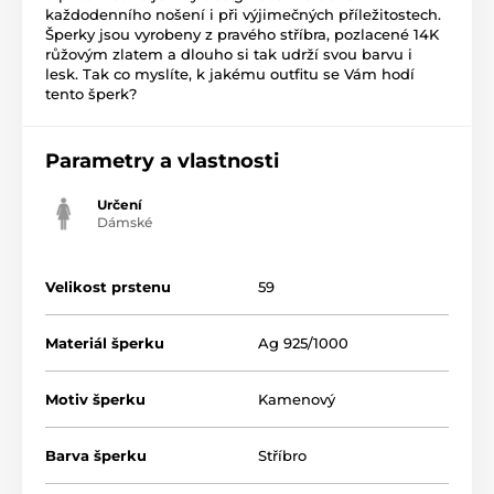
každodenního nošení i při výjimečných příležitostech.
Šperky jsou vyrobeny z pravého stříbra, pozlacené 14K
růžovým zlatem a dlouho si tak udrží svou barvu i
lesk. Tak co myslíte, k jakému outfitu se Vám hodí
tento šperk?
Parametry a vlastnosti
Určení
Dámské
Velikost prstenu
59
Materiál šperku
Ag 925/1000
Motiv šperku
Kamenový
Barva šperku
Stříbro