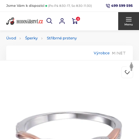
499 599 595
Jsme Vám k dispozici
(Po-Pá 8:30-17, So 8:30-11:30)
0
Menu
Úvod
Šperky
Stříbrné prsteny
Výrobce