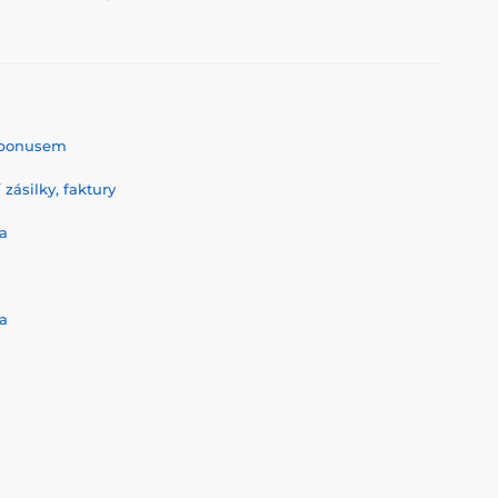
% bonusem
zásilky, faktury
a
a