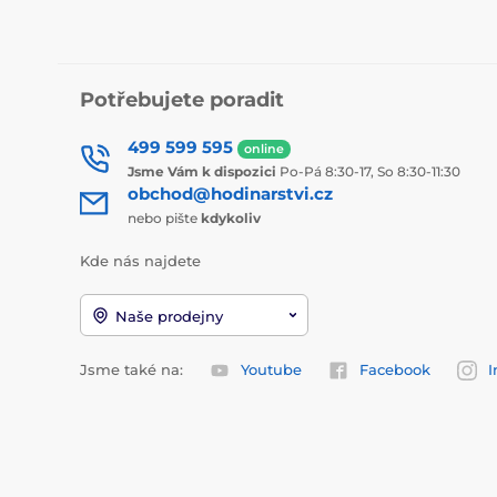
Potřebujete poradit
499 599 595
online
Jsme Vám k dispozici
Po-Pá 8:30-17, So 8:30-11:30
obchod@hodinarstvi.cz
nebo pište
kdykoliv
Kde nás najdete
Naše prodejny
Jsme také na:
Youtube
Facebook
I