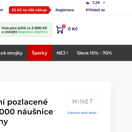
CZK
ní
50 Kč na Váš nákup
Registrace
Přihlásit se
0
Nakupte ještě za
2 000 Kč
0 Kč
a získejte
dopravu zdarma
vé strojky
Šperky
NEJ !
Sleva 10% - 70%
í pozlacené
1000 náušnice
Zobrazit další zboží ›
ony