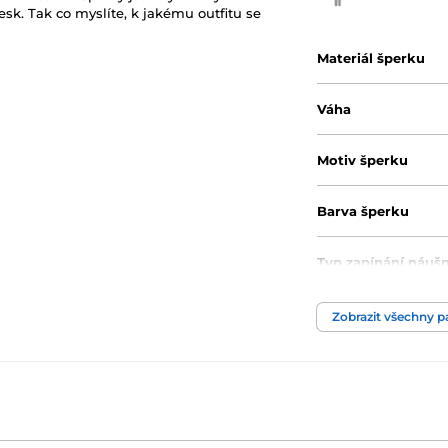
lesk. Tak co myslíte, k jakému outfitu se
Materiál šperku
Váha
Motiv šperku
Barva šperku
Typ zapínání náušn
Barva kamene
Zobrazit všechny 