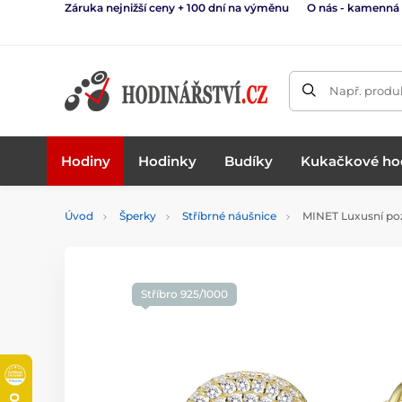
Záruka nejnižší ceny + 100 dní na výměnu
O nás - kamenná
Např. produk
Hodiny
Hodinky
Budíky
Kukačkové ho
Úvod
Šperky
Stříbrné náušnice
MINET Luxusní pozl
Stříbro 925/1000