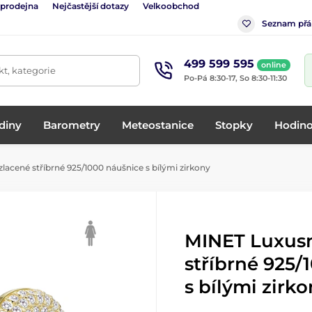
 prodejna
Nejčastější dotazy
Velkoobchod
Seznam přá
499 599 595
online
t, kategorie
Po-Pá 8:30-17, So 8:30-11:30
diny
Barometry
Meteostanice
Stopky
Hodino
acené stříbrné 925/1000 náušnice s bílými zirkony
MINET Luxusn
stříbrné 925/
s bílými zirk