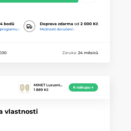
94 bodů
Doprava zdarma
od
2 000 Kč
 programu ›
Možnosti doručení ›
E00
Záruka:
24 měsíců
MINET Luxusní…
K nákupu
1 889 Kč
 vlastnosti