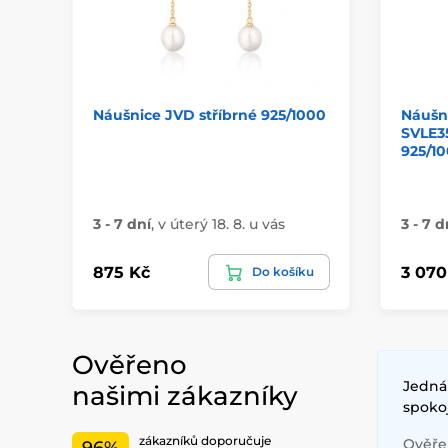
Náušnice JVD stříbrné 925/1000
Náušn
SVLE3
925/1
3 - 7 dní
,
v úterý 18. 8. u vás
3 - 7 d
875 Kč
3 070
Do košíku
Ověřeno
Jednán
našimi zákazníky
spoko
zákazníků doporučuje
Ověřen