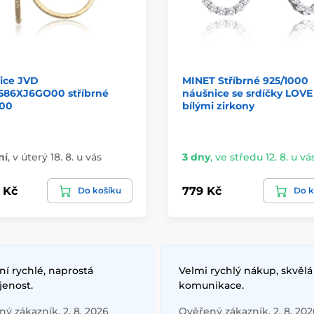
ice JVD
MINET Stříbrné 925/1000
586XJ6GO00 stříbrné
náušnice se srdíčky LOVE
000
bílými zirkony
ní
,
v úterý 18. 8. u vás
3 dny
,
ve středu 12. 8. u vá
 Kč
779 Kč
Do košíku
Do k
í rychlé, naprostá
Velmi rychlý nákup, skvělá
jenost.
komunikace.
ý zákazník, 2. 8. 2026
Ověřený zákazník, 2. 8. 202