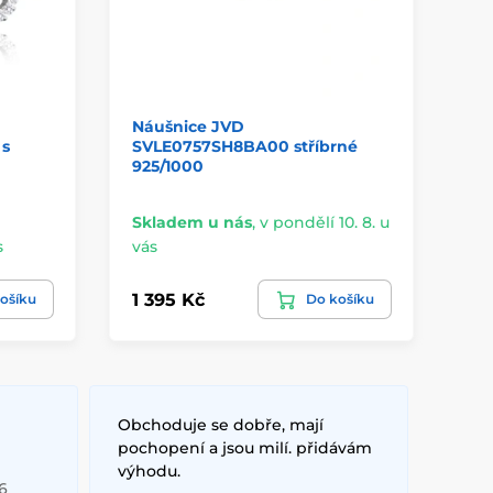
Náušnice JVD
MO
 s
SVLE0757SH8BA00 stříbrné
ná
925/1000
Skladem u nás
,
v pondělí 10. 8. u
s
vás
3 -
1 395 Kč
86
ošíku
Do košíku
Obchoduje se dobře, mají
pochopení a jsou milí. přidávám
výhodu.
6