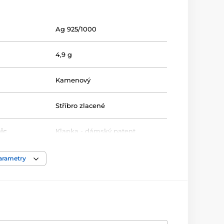
Ag 925/1000
4,9 g
Kamenový
Stříbro zlacené
ic
Klapka - dámský patent
Bílá/Čirá
parametry