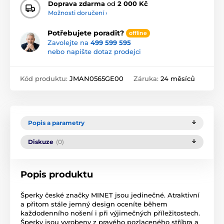
Doprava zdarma
od
2 000 Kč
Možnosti doručení ›
Potřebujete poradit?
offline
Zavolejte na
499 599 595
nebo napište dotaz prodejci
Kód produktu:
JMAN0565GE00
Záruka:
24 měsíců
Popis a parametry
Diskuze
(0)
Popis produktu
Šperky české značky MINET jsou jedinečné. Atraktivní
a přitom stále jemný design oceníte během
každodenního nošení i při výjimečných příležitostech.
Šperky jsou vyrobeny z pravého pozlaceného stříbra a