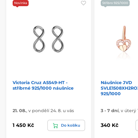
Novinka
Stříbro 925/1000
Victoria Cruz A5549-HT -
Náušnice JVD
stříbrné 925/1000 náušnice
SVLE1508XH2ROX
925/1000
21. 08.
,
v pondělí 24. 8. u vás
3 - 7 dní
,
v úterý 
1 450 Kč
340 Kč
Do košíku