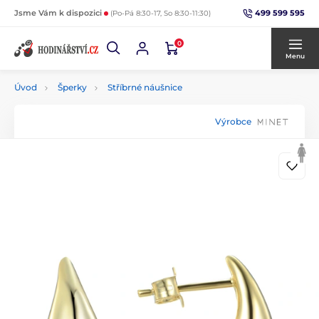
499 599 595
Jsme Vám k dispozici
(Po-Pá 8:30-17, So 8:30-11:30)
0
Menu
Úvod
Šperky
Stříbrné náušnice
Výrobce