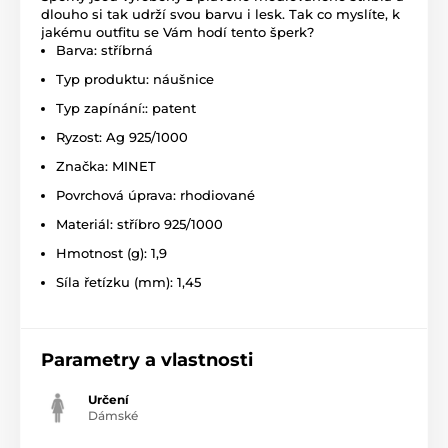
dlouho si tak udrží svou barvu i lesk. Tak co myslíte, k
jakému outfitu se Vám hodí tento šperk?
Barva: stříbrná
Typ produktu: náušnice
Typ zapínání:: patent
Ryzost: Ag 925/1000
Značka: MINET
Povrchová úprava: rhodiované
Materiál: stříbro 925/1000
Hmotnost (g): 1,9
Síla řetízku (mm): 1,45
Parametry a vlastnosti
Určení
Dámské