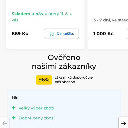
Skladem u nás
,
v úterý 11. 8. u
vás
3 - 7 dní
,
ve střed
869 Kč
1 000 Kč
Do košíku
Ověřeno
našimi zákazníky
zákazníků doporučuje
96%
náš obchod
Nic.
Velký výběr zboží.
Dobré ceny zboží.