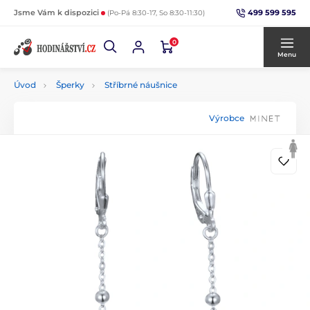
499 599 595
Jsme Vám k dispozici
(Po-Pá 8:30-17, So 8:30-11:30)
0
Menu
Úvod
Šperky
Stříbrné náušnice
Výrobce