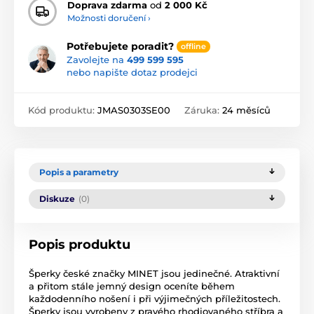
Doprava zdarma
od
2 000 Kč
Možnosti doručení ›
Potřebujete poradit?
offline
Zavolejte na
499 599 595
nebo napište dotaz prodejci
Kód produktu:
JMAS0303SE00
Záruka:
24 měsíců
Popis a parametry
Diskuze
(0)
Popis produktu
Šperky české značky MINET jsou jedinečné. Atraktivní
a přitom stále jemný design oceníte během
každodenního nošení i při výjimečných příležitostech.
Šperky jsou vyrobeny z pravého rhodiovaného stříbra a